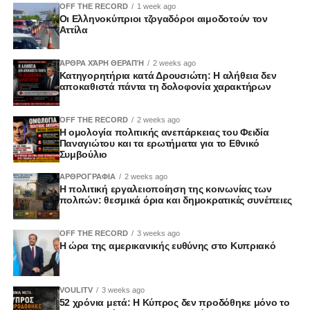
OFF THE RECORD
1 week ago
Οι Ελληνοκύπριοι τζογαδόροι αιμοδοτούν τον
Αττίλα
ΆΡΘΡΑ ΧΆΡΗ ΘΕΡΑΠΉ
2 weeks ago
Κατηγορητήρια κατά Δρουσιώτη: Η αλήθεια δεν
αποκαθιστά πάντα τη δολοφονία χαρακτήρων
OFF THE RECORD
2 weeks ago
Η ομολογία πολιτικής ανεπάρκειας του Φειδία
Παναγιώτου και τα ερωτήματα για το Εθνικό
Συμβούλιο
ΑΡΘΡΟΓΡΑΦΙΑ
2 weeks ago
Η πολιτική εργαλειοποίηση της κοινωνίας των
πολιτών: θεσμικά όρια και δημοκρατικές συνέπειες
OFF THE RECORD
3 weeks ago
Η ώρα της αμερικανικής ευθύνης στο Κυπριακό
VOULITV
3 weeks ago
52 χρόνια μετά: Η Κύπρος δεν προδόθηκε μόνο το