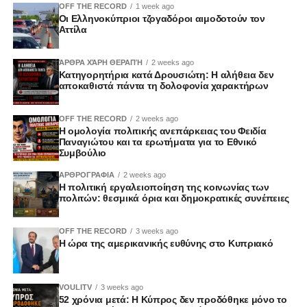
OFF THE RECORD
1 week ago
Οι Ελληνοκύπριοι τζογαδόροι αιμοδοτούν τον
Αττίλα
ΆΡΘΡΑ ΧΆΡΗ ΘΕΡΑΠΉ
2 weeks ago
Κατηγορητήρια κατά Δρουσιώτη: Η αλήθεια δεν
αποκαθιστά πάντα τη δολοφονία χαρακτήρων
OFF THE RECORD
2 weeks ago
Η ομολογία πολιτικής ανεπάρκειας του Φειδία
Παναγιώτου και τα ερωτήματα για το Εθνικό
Συμβούλιο
ΑΡΘΡΟΓΡΑΦΙΑ
2 weeks ago
Η πολιτική εργαλειοποίηση της κοινωνίας των
πολιτών: θεσμικά όρια και δημοκρατικές συνέπειες
OFF THE RECORD
3 weeks ago
Η ώρα της αμερικανικής ευθύνης στο Κυπριακό
VOULITV
3 weeks ago
52 χρόνια μετά: Η Κύπρος δεν προδόθηκε μόνο το