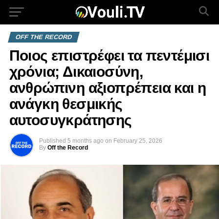
OFF THE RECORD
Ποιος επιστρέφει τα πεντέμισι
χρόνια; Δικαιοσύνη,
ανθρώπινη αξιοπρέπεια και η
ανάγκη θεσμικής
αυτοσυγκράτησης
Published
5 months ago
on
February 25, 2026
By
Off the Record