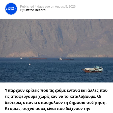
έντονη παρουσία στον τομέα των επενδύσεων και της
Published
4 days ago
on
August 5, 2026
ανάπτυξης, οι συνέπειες επεκτάθηκαν και στον
By
Off the Record
επαγγελματικό του χώρο, στους εργαζομένους και στις
συνεργασίες του. Αντίστοιχα, ο κ. Συλλούρης, με μακρά
κοινοβουλευτική πορεία, βρέθηκε από τη θέση του
ανώτατου πολιτειακού αξιώματος στο επίκεντρο μιας
υπόθεσης που καθόρισε την πολιτική του παρακαταθήκη.
Το προσωπικό και κοινωνικό κόστος μιας τέτοιας
διαδρομής δεν μπορεί να αποτιμηθεί μόνο με νομικούς
όρους.
Η υπόθεση εντάχθηκε εξαρχής σε ένα ευρύτερο διεθνές
πλαίσιο συζητήσεων για τα προγράμματα
πολιτογράφησης επενδυτών, τα οποία εφαρμόζονταν σε
διάφορα κράτη και αποτελούσαν αντικείμενο έντονου
Υπάρχουν κρίσεις που τις ζούμε έντονα και άλλες που
ενδιαφέροντος από ευρωπαϊκούς και διεθνείς
τις αποφεύγουμε χωρίς καν να το καταλάβουμε. Οι
οργανισμούς. Η δημοσιογραφική έρευνα του AlJazeera
δεύτερες σπάνια απασχολούν τη δημόσια συζήτηση.
είχε σημαντικό αντίκτυπο στην εικόνα της Κυπριακής
Κι όμως, συχνά αυτές είναι που δείχνουν την
Δημοκρατίας στο εξωτερικό και συνέβαλε καθοριστικά