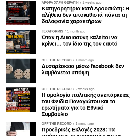
ΆΡΘΡΑ ΧΆΡΗ ΘΕΡΑΠΉ
2 weeks ago
Κατηγορητήρια κατά Δρουσιώτη: Η
Η ευθύνη, όμως, δεν ανήκει μόνο στην Πολιτεία.
αλήθεια δεν αποκαθιστά πάντα τη
δολοφονία χαρακτήρων
Ανήκει και στον κάθε πολίτη ξεχωριστά. Ο πατριωτισμός
δεν εξαντλείται στις επετειακές ομιλίες, ούτε στις
#EXAFORMIS
1 month ago
Όταν η Δικαιοσύνη καλείται να
αναρτήσεις στα μέσα κοινωνικής δικτύωσης.
κρίνει… τον ίδιο της τον εαυτό
Αποδεικνύεται καθημερινά μέσα από τις προσωπικές μας
επιλογές. Δεν μπορεί κανείς να καταδικάζει την κατοχή και
ταυτόχρονα να χρηματοδοτεί, έστω και έμμεσα, τις
OFF THE RECORD
1 month ago
Δυσαρέσκεια μέσω facebook δεν
οικονομικές δομές που τη συντηρούν.
λαμβάνεται υπόψη
Η Κύπρος εξακολουθεί να ζει τις συνέπειες της εισβολής
του 1974. Οι πρόσφυγες παραμένουν μακριά από τις
OFF THE RECORD
2 weeks ago
Η ομολογία πολιτικής ανεπάρκειας
πατρογονικές τους εστίες. Οι οικογένειες των
του Φειδία Παναγιώτου και τα
αγνοουμένων συνεχίζουν να αναζητούν απαντήσεις. Οι
ερωτήματα για το Εθνικό
εγκλωβισμένοι εξακολουθούν να δοκιμάζονται. Η κατοχή
Συμβούλιο
δεν ανήκει στο παρελθόν· είναι μια καθημερινή
OFF THE RECORD
1 month ago
πραγματικότητα.
Προεδρικές Εκλογές 2028: Τα
πρόσωπα, οι ισορροπίες και τα