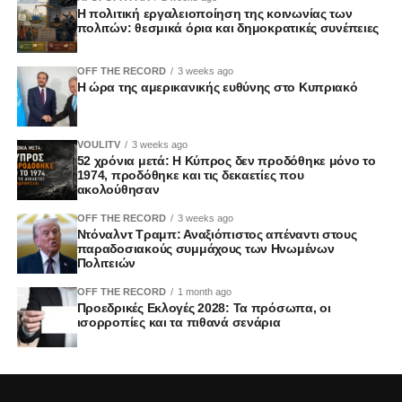
Η πολιτική εργαλειοποίηση της κοινωνίας των
πολιτών: θεσμικά όρια και δημοκρατικές συνέπειες
OFF THE RECORD
3 weeks ago
Η ώρα της αμερικανικής ευθύνης στο Κυπριακό
VOULITV
3 weeks ago
52 χρόνια μετά: Η Κύπρος δεν προδόθηκε μόνο το
1974, προδόθηκε και τις δεκαετίες που
ακολούθησαν
OFF THE RECORD
3 weeks ago
Ντόναλντ Τραμπ: Αναξιόπιστος απέναντι στους
παραδοσιακούς συμμάχους των Ηνωμένων
Πολιτειών
OFF THE RECORD
1 month ago
Προεδρικές Εκλογές 2028: Τα πρόσωπα, οι
ισορροπίες και τα πιθανά σενάρια