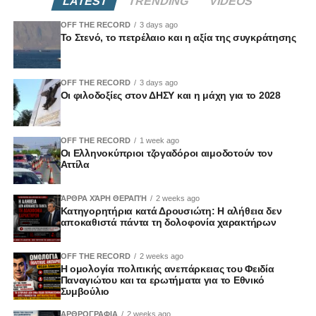
LATEST
TRENDING
VIDEOS
OFF THE RECORD
3 days ago
Το Στενό, το πετρέλαιο και η αξία της συγκράτησης
OFF THE RECORD
3 days ago
Οι φιλοδοξίες στον ΔΗΣΥ και η μάχη για το 2028
OFF THE RECORD
1 week ago
Οι Ελληνοκύπριοι τζογαδόροι αιμοδοτούν τον
Αττίλα
ΆΡΘΡΑ ΧΆΡΗ ΘΕΡΑΠΉ
2 weeks ago
Κατηγορητήρια κατά Δρουσιώτη: Η αλήθεια δεν
αποκαθιστά πάντα τη δολοφονία χαρακτήρων
OFF THE RECORD
2 weeks ago
Η ομολογία πολιτικής ανεπάρκειας του Φειδία
Παναγιώτου και τα ερωτήματα για το Εθνικό
Συμβούλιο
ΑΡΘΡΟΓΡΑΦΙΑ
2 weeks ago