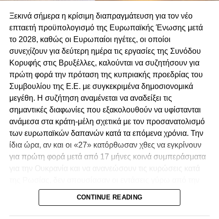
Αγγελίδη από τις θέσεις του Γενικού Εισαγγελέα
Ξεκινά σήμερα η κρίσιμη διαπραγμάτευση για τον νέο
και Βοηθού Γενικού Εισαγγελέα.
επταετή προϋπολογισμό της Ευρωπαϊκής Ένωσης μετά
Ανεξάρτητη διερεύνηση για τα αδικήματα που
το 2028, καθώς οι Ευρωπαίοι ηγέτες, οι οποίοι
καταγράφονται στο Πόρισμα.
συνεχίζουν για δεύτερη ημέρα τις εργασίες της Συνόδου
Κορυφής στις Βρυξέλλες, καλούνται να συζητήσουν για
Προσαγωγή των υπόπτων στη Δικαιοσύνη,
πρώτη φορά την πρόταση της κυπριακής προεδρίας του
λογοδοσία και τιμωρία των ενόχων.
Συμβουλίου της Ε.Ε. με συγκεκριμένα δημοσιονομικά
Αναστήλωση των θεσμών και του κράτους
μεγέθη. Η συζήτηση αναμένεται να αναδείξει τις
δικαίου στην χώρα μας.
σημαντικές διαφωνίες που εξακολουθούν να υφίστανται
ανάμεσα στα κράτη-μέλη σχετικά με τον προσανατολισμό
των ευρωπαϊκών δαπανών κατά τα επόμενα χρόνια. Την
ίδια ώρα, αν και οι «27» κατόρθωσαν χθες να εγκρίνουν
για πρώτη φορά μετά από 17 μήνες κοινά συμπεράσματα
για την Ουκρανία και να ανανεώσουν τις κυρώσεις κατά
της Ρωσίας, δεν απουσίασαν οι εντάσεις γύρω από την
πρωτοβουλία του προέδρου του Ευρωπαϊκού
CONTINUE READING
Συμβουλίου, Αντόνιο Κόστα, να διερευνήσει δίαυλο
επικοινωνίας με τη Μόσχα.