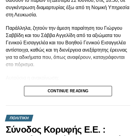
δώσουν το παρών τη Δευτέρα 22 Ιουνίου, στις 18:30, σε
συγκέντρωση διαμαρτυρίας έξω από τη Νομική Υπηρεσία
στη Λευκωσία.
Παράλληλα, ζητούν την άμεση παραίτηση του Γιώργου
Σαββίδη και του Σάββα Αγγελίδη από τα αξιώματα του
Γενικού Εισαγγελέα και του Βοηθού Γενικού Εισαγγελέα
αντίστοιχα, καθώς και τη διενέργεια ανεξάρτητης έρευνας
για τα αδικήματα που, όπως αναφέρουν, καταγράφονται
στο πόρισμα.
Αυτούσια η ανακοίνωση:
Το Πόρισμα της Αρχής Κατά της Διαφθοράς για το βιβλίο
CONTINUE READING
«Κράτος-Μαφία» επιβεβαίωσε όσα για χρόνια η κοινωνία
βιώνει από το σύστημα εξουσίας Αναστασιάδη. Την
τεράστια διαπλοκή και τα σκάνδαλα της διακυβέρνησης
ΠΟΛΙΤΙΚΗ
Αναστασιάδη-ΔΗΣΥ αλλά και τις πρακτικές συγκάλυψης
Σύνοδος Κορυφής Ε.Ε. :
της διαφθοράς. Τα αδικήματα για τα οποία ελέγχεται ο
τέως Πρόεδρος της Δημοκρατίας, Ν. Αναστασιάδης και