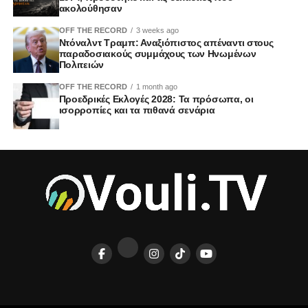
ακολούθησαν
OFF THE RECORD
3 weeks ago
Ντόναλντ Τραμπ: Αναξιόπιστος απέναντι στους
παραδοσιακούς συμμάχους των Ηνωμένων
Πολιτειών
OFF THE RECORD
1 month ago
Προεδρικές Εκλογές 2028: Τα πρόσωπα, οι
ισορροπίες και τα πιθανά σενάρια