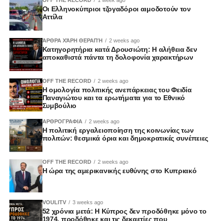
Οι Ελληνοκύπριοι τζογαδόροι αιμοδοτούν τον
Αττίλα
ΆΡΘΡΑ ΧΆΡΗ ΘΕΡΑΠΉ
2 weeks ago
Κατηγορητήρια κατά Δρουσιώτη: Η αλήθεια δεν
αποκαθιστά πάντα τη δολοφονία χαρακτήρων
OFF THE RECORD
2 weeks ago
Η ομολογία πολιτικής ανεπάρκειας του Φειδία
Παναγιώτου και τα ερωτήματα για το Εθνικό
Συμβούλιο
ΑΡΘΡΟΓΡΑΦΙΑ
2 weeks ago
Η πολιτική εργαλειοποίηση της κοινωνίας των
πολιτών: θεσμικά όρια και δημοκρατικές συνέπειες
OFF THE RECORD
2 weeks ago
Η ώρα της αμερικανικής ευθύνης στο Κυπριακό
VOULITV
3 weeks ago
52 χρόνια μετά: Η Κύπρος δεν προδόθηκε μόνο το
1974, προδόθηκε και τις δεκαετίες που