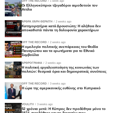
OFF THE RECORD
1 week ago
Οι Ελληνοκύπριοι τζογαδόροι αιμοδοτούν τον
Αττίλα
ΆΡΘΡΑ ΧΆΡΗ ΘΕΡΑΠΉ
2 weeks ago
Κατηγορητήρια κατά Δρουσιώτη: Η αλήθεια δεν
αποκαθιστά πάντα τη δολοφονία χαρακτήρων
OFF THE RECORD
2 weeks ago
Η ομολογία πολιτικής ανεπάρκειας του Φειδία
Παναγιώτου και τα ερωτήματα για το Εθνικό
Συμβούλιο
ΑΡΘΡΟΓΡΑΦΙΑ
2 weeks ago
Η πολιτική εργαλειοποίηση της κοινωνίας των
πολιτών: θεσμικά όρια και δημοκρατικές συνέπειες
OFF THE RECORD
3 weeks ago
Η ώρα της αμερικανικής ευθύνης στο Κυπριακό
VOULITV
3 weeks ago
52 χρόνια μετά: Η Κύπρος δεν προδόθηκε μόνο το
1974, προδόθηκε και τις δεκαετίες που