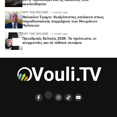
ακολούθησαν
OFF THE RECORD
3 weeks ago
Ντόναλντ Τραμπ: Αναξιόπιστος απέναντι στους
παραδοσιακούς συμμάχους των Ηνωμένων
Πολιτειών
OFF THE RECORD
1 month ago
Προεδρικές Εκλογές 2028: Τα πρόσωπα, οι
ισορροπίες και τα πιθανά σενάρια