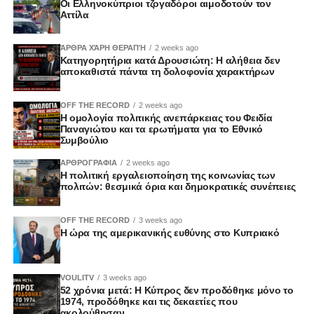
Οι Ελληνοκύπριοι τζογαδόροι αιμοδοτούν τον
Αττίλα
ΆΡΘΡΑ ΧΆΡΗ ΘΕΡΑΠΉ
2 weeks ago
Κατηγορητήρια κατά Δρουσιώτη: Η αλήθεια δεν
αποκαθιστά πάντα τη δολοφονία χαρακτήρων
OFF THE RECORD
2 weeks ago
Η ομολογία πολιτικής ανεπάρκειας του Φειδία
Παναγιώτου και τα ερωτήματα για το Εθνικό
Συμβούλιο
ΑΡΘΡΟΓΡΑΦΙΑ
2 weeks ago
Η πολιτική εργαλειοποίηση της κοινωνίας των
πολιτών: θεσμικά όρια και δημοκρατικές συνέπειες
OFF THE RECORD
3 weeks ago
Η ώρα της αμερικανικής ευθύνης στο Κυπριακό
VOULITV
3 weeks ago
52 χρόνια μετά: Η Κύπρος δεν προδόθηκε μόνο το
1974, προδόθηκε και τις δεκαετίες που
ακολούθησαν