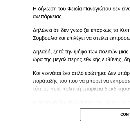
Η δήλωση του Φειδία Παναγιώτου δεν είναι 
ανεπάρκειας.
Δηλώνει ότι δεν γνωρίζει επαρκώς το Κυπρ
Συμβούλιο και επιλέγει να στείλει εκπρόσ
Δηλαδή, ζητά την ψήφο των πολιτών μιας 
ώρα της μεγαλύτερης εθνικής ευθύνης, δ
Και γεννάται ένα απλό ερώτημα: Δεν υπάρ
παράταξής του που να μπορεί να εκπροσω
τότε με ποια πολιτική επάρκεια διεκδίκη
Η πολιτική δεν είναι βίντεο στο TikTok, ού
κάποιος παραδέχεται ότι δεν είναι σε θέσ
CON
διαδικασία για το εθνικό μας ζήτημα, το ελ
εξαρχής έτοιμος να ζητήσει την ψήφο του