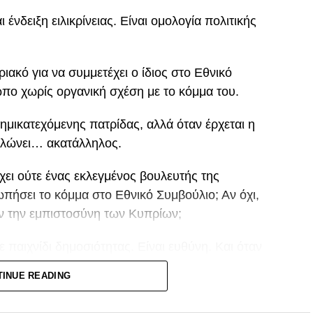
ένδειξη ειλικρίνειας. Είναι ομολογία πολιτικής
ιακό για να συμμετέχει ο ίδιος στο Εθνικό
ωπο χωρίς οργανική σχέση με το κόμμα του.
ημικατεχόμενης πατρίδας, αλλά όταν έρχεται η
ηλώνει… ακατάλληλος.
χει ούτε ένας εκλεγμένος βουλευτής της
πήσει το κόμμα στο Εθνικό Συμβούλιο; Αν όχι,
σαν την εμπιστοσύνη των Κυπρίων;
τε παιχνίδι δημοσιότητας. Είναι ευθύνη. Και όταν
η να ανταποκριθεί στην κορυφαία θεσμική
TINUE READING
άχιστο που οφείλει είναι να αναλογιστεί αν ήταν
 κυπριακού λαού.