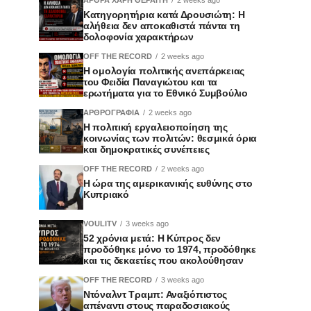
Κατηγορητήρια κατά Δρουσιώτη: Η
αλήθεια δεν αποκαθιστά πάντα τη
δολοφονία χαρακτήρων
OFF THE RECORD
2 weeks ago
Η ομολογία πολιτικής ανεπάρκειας
του Φειδία Παναγιώτου και τα
ερωτήματα για το Εθνικό Συμβούλιο
ΑΡΘΡΟΓΡΑΦΙΑ
2 weeks ago
Η πολιτική εργαλειοποίηση της
κοινωνίας των πολιτών: θεσμικά όρια
και δημοκρατικές συνέπειες
OFF THE RECORD
2 weeks ago
Η ώρα της αμερικανικής ευθύνης στο
Κυπριακό
VOULITV
3 weeks ago
52 χρόνια μετά: Η Κύπρος δεν
προδόθηκε μόνο το 1974, προδόθηκε
και τις δεκαετίες που ακολούθησαν
OFF THE RECORD
3 weeks ago
Ντόναλντ Τραμπ: Αναξιόπιστος
απέναντι στους παραδοσιακούς