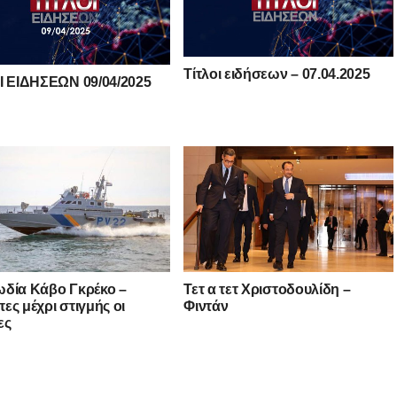
Τίτλοι ειδήσεων – 07.04.2025
Ι ΕΙΔΗΣΕΩΝ 09/04/2025
δία Κάβο Γκρέκο –
Τετ α τετ Χριστοδουλίδη –
ες μέχρι στιγμής οι
Φιντάν
ες