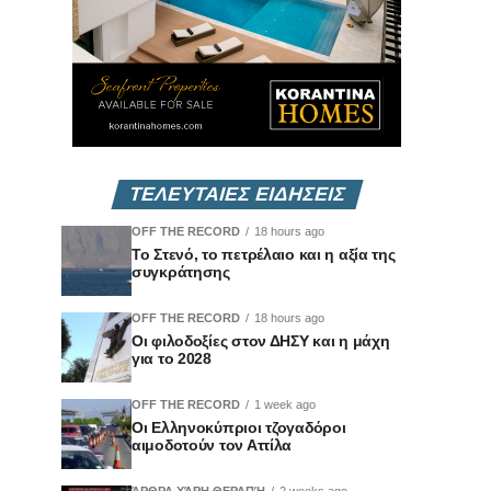
ΤΕΛΕΥΤΑΙΕΣ ΕΙΔΗΣΕΙΣ
OFF THE RECORD
18 hours ago
Το Στενό, το πετρέλαιο και η αξία της
συγκράτησης
OFF THE RECORD
18 hours ago
Οι φιλοδοξίες στον ΔΗΣΥ και η μάχη
για το 2028
OFF THE RECORD
1 week ago
Οι Ελληνοκύπριοι τζογαδόροι
αιμοδοτούν τον Αττίλα
ΆΡΘΡΑ ΧΆΡΗ ΘΕΡΑΠΉ
2 weeks ago