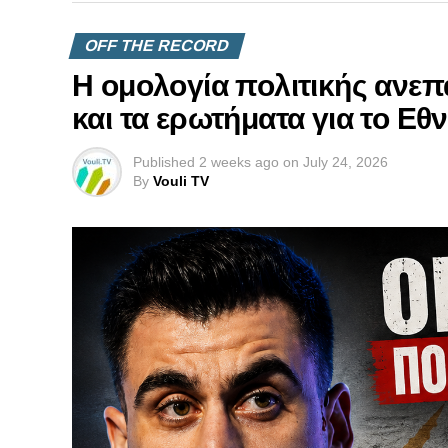
OFF THE RECORD
Η ομολογία πολιτικής ανεπ
και τα ερωτήματα για το Εθ
Published
2 weeks ago
on
July 24, 2026
By
Vouli TV