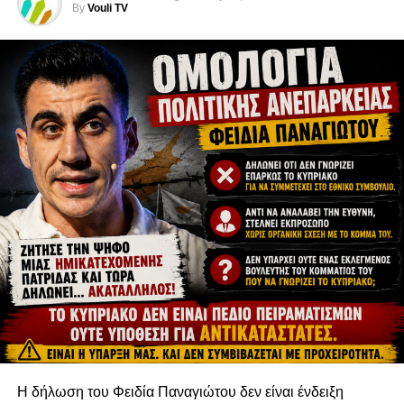
By
Vouli TV
Η παρουσία της στη δημόσια ζωή συνδέθηκε κυρίως με
το Κυπριακό και την προώθηση της συμβίωσης
Ελληνοκυπρίων και Τουρκοκυπρίων. Οι άνθρωποι που τη
γνώρισαν μιλούν για μια προσωπικότητα ευγενική,
μαχητική και ανιδιοτελή, που δεν επιδίωξε ποτέ τα φώτα
της δημοσιότητας, αλλά εργάστηκε σιωπηλά και
αποτελεσματικά για το κοινό καλό, την ειρήνη και την
πρόοδο της πατρίδας της.
Η δήλωση του Φειδία Παναγιώτου δεν είναι ένδειξη