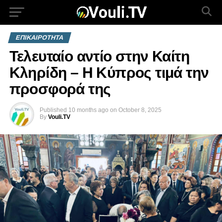
ΕΠΙΚΑΙΡΟΤΗΤΑ
Τελευταίο αντίο στην Καίτη
Κληρίδη – Η Κύπρος τιμά την
προσφορά της
Published
10 months ago
on
October 8, 2025
By
Vouli.TV