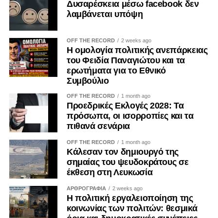
Δυσαρέσκεια μέσω facebook δεν
αποφάσεις και να οδηγήσουν σε μορφές «κατάληψης» της
λαμβάνεται υπόψη
διαδικασίας λήψης αποφάσεων από επιμέρους
συμφέροντα. Ο ΟΟΣΑ έχει επισημάνει ότι η αδιαφανής
OFF THE RECORD
2 weeks ago
άσκηση επιρροής περιορίζει την ακεραιότητα των θεσμών
Η ομολογία πολιτικής ανεπάρκειας
και υπονομεύει την εμπιστοσύνη των πολιτών.
του Φειδία Παναγιώτου και τα
ερωτήματα για το Εθνικό
Η ψηφιακή επικοινωνία διευρύνει περαιτέρω το πεδίο της
Συμβούλιο
εργαλειοποίησης. Φωτογραφίες, βίντεο, επιλεκτικά
OFF THE RECORD
1 month ago
αποσπάσματα και χορηγούμενες αναρτήσεις μπορούν να
Προεδρικές Εκλογές 2028: Τα
αναπαράγουν για μεγάλο χρονικό διάστημα μια
πρόσωπα, οι ισορροπίες και τα
περιορισμένη δράση, δημιουργώντας την εντύπωση
πιθανά σενάρια
προσωπικής πρωτοβουλίας ή ευρείας κοινωνικής
OFF THE RECORD
1 month ago
αποδοχής. Ο Κανονισμός (ΕΕ) 2024/900 για τη διαφάνεια
Κάλεσαν τον δημιουργό της
και τη στόχευση της πολιτικής διαφήμισης, ο οποίος
σημαίας του ψευδοκράτους σε
εφαρμόζεται κατά το μεγαλύτερο μέρος του από τις 10
έκθεση στη Λευκωσία
Οκτωβρίου 2025, ενισχύει τις υποχρεώσεις αναγνώρισης
ΑΡΘΡΟΓΡΑΦΙΑ
2 weeks ago
του πολιτικού διαφημιστικού περιεχομένου και
Η πολιτική εργαλειοποίηση της
γνωστοποίησης του χρηματοδότη. Μολονότι κάθε
κοινωνίας των πολιτών: θεσμικά
ανάρτηση κοινωνικού φορέα δεν συνιστά πολιτική