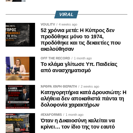
VIRAL
VOULITV
4 weeks ago
52 χρόνια μετά: Η Κύπρος δεν
προδόθηκε μόνο το 1974,
προδόθηκε και τις δεκαετίες που
ακολούθησαν
OFF THE RECORD
1 month ago
Το κλάμα γλίτωσε Υπ. Παιδείας
από ανασχηματισμό
ΆΡΘΡΑ ΧΆΡΗ ΘΕΡΑΠΉ
2 weeks ago
Κατηγορητήρια κατά Δρουσιώτη: Η
αλήθεια δεν αποκαθιστά πάντα τη
δολοφονία χαρακτήρων
#EXAFORMIS
1 month ago
Όταν η Δικαιοσύνη καλείται να
κρίνει… τον ίδιο της τον εαυτό