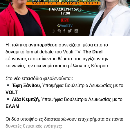
αξιοκρατία.
Με αυστηρό χρόνο, ξεκάθαρους κανόνες και πίεση για
ουσιαστικές απαντήσεις, το The Duel φέρνει την πολιτική
αντιπαράθεση στην ουσία της.
Bonus 30’’
Η πολιτική αντιπαράθεση συνεχίζεται μέσα από το
Θα δεσμευτείτε δημόσια ότι δεν θα υπάρξει ούτε ένας
δυναμικό format debate του Vouli.TV,
The Duel
,
κομματικός διορισμός;
φέρνοντας στο επίκεντρο θέματα που αγγίζουν την
κοινωνία, την οικονομία και το μέλλον της Κύπρου.
DUEL: ΔΗΣΥ vs ΑΛΜΑ
Η εκπομπή προβάλλεται στο Vouli.TV
Στο νέο επεισόδιο φιλοξενούνται:
Έφη Ξάνθου
, Υποψήφια Βουλεύτρια Λευκωσίας με το
VOLT
Λίζα Κεμιτζή
, Υποψήφια Βουλεύτρια Λευκωσίας με το
ΕΛΑΜ
Οι δύο υποψήφιες διασταυρώνουν επιχειρήματα σε πέντε
δυνατές θεματικές ενότητες: