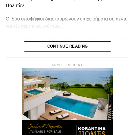
Πολιτών
Οι δύο υποψήφιοι διασταυρώνουν επιχειρήματα σε πέντε
καυτές θεματικές ενότητες:
Νέο vs Παλαιό – Ποιος λέει την αλήθεια στους πολίτες;
Πρόκειται για πραγματική ανανέωση ή για το ίδιο σύστημα
CONTINUE READING
με νέο περιτύλιγμα;
Περιβάλλον – Πολιτική ή Σλόγκαν; – Είναι ουσιαστική
ADVERTISEMENT
προτεραιότητα ή εργαλείο ψήφων; Τι αλλάζει άμεσα;
Μεταγραφές & Πολιτική Ηθική – Ανανέωση ή
«αρπαγή» στελεχών; Πού μπαίνει το όριο της πολιτικής
ηθικής;
Διαφθορά & Διορισμοί Ημετέρων – Πώς
αντιμετωπίζονται τα σκάνδαλα εντός των κομμάτων και
ποιος φέρει τη μεγαλύτερη ευθύνη για το σύστημα;
Ακρίβεια – Ενέργεια – Στεγαστικό – Τι αλλάζει πρακτικά
στην καθημερινότητα; Υπάρχουν άμεσα και ρεαλιστικά
μέτρα;