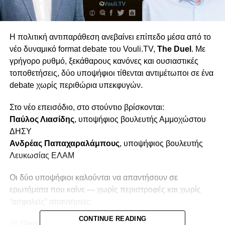
Η πολιτική αντιπαράθεση ανεβαίνει επίπεδο μέσα από το
νέο δυναμικό format debate του Vouli.TV,
The Duel
. Με
γρήγορο ρυθμό, ξεκάθαρους κανόνες και ουσιαστικές
τοποθετήσεις, δύο υποψήφιοι τίθενται αντιμέτωποι σε ένα
debate χωρίς περιθώρια υπεκφυγών.
Στο νέο επεισόδιο, στο στούντιο βρίσκονται:
Παύλος Λιασίδης
, υποψήφιος βουλευτής Αμμοχώστου
ΔΗΣΥ
Ανδρέας Παπαχαραλάμπους
, υποψήφιος βουλευτής
Λευκωσίας ΕΛΑΜ
Οι δύο υποψήφιοι καλούνται να απαντήσουν σε
ερωτήματα που καίνε — χωρίς περιστροφές και χωρίς
“ασφαλείς” απαντήσεις:
CONTINUE READING
Οικονομία & Ακρίβεια