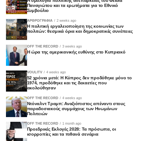
Η ομολογία πολιτικής ανεπάρκειας του Φειδία
Παναγιώτου και τα ερωτήματα για το Εθνικό
Συμβούλιο
ΑΡΘΡΟΓΡΑΦΙΑ
2 weeks ago
Η πολιτική εργαλειοποίηση της κοινωνίας των
πολιτών: θεσμικά όρια και δημοκρατικές συνέπειες
OFF THE RECORD
3 weeks ago
Η ώρα της αμερικανικής ευθύνης στο Κυπριακό
VOULITV
4 weeks ago
52 χρόνια μετά: Η Κύπρος δεν προδόθηκε μόνο το
1974, προδόθηκε και τις δεκαετίες που
ακολούθησαν
OFF THE RECORD
4 weeks ago
Ντόναλντ Τραμπ: Αναξιόπιστος απέναντι στους
παραδοσιακούς συμμάχους των Ηνωμένων
Πολιτειών
OFF THE RECORD
1 month ago
Προεδρικές Εκλογές 2028: Τα πρόσωπα, οι
ισορροπίες και τα πιθανά σενάρια