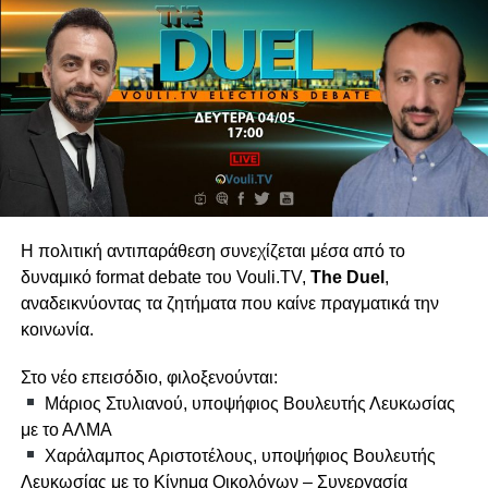
Με αυστηρό χρόνο, ξεκάθαρους κανόνες και πίεση για
ουσιαστικές απαντήσεις, το
The Duel
φέρνει την πολιτική
συζήτηση στην ουσία της.
DUEL: VOLT vs ΕΛΑΜ
Η εκπομπή προβάλλεται στο
Vouli.TV
Η πολιτική αντιπαράθεση συνεχίζεται μέσα από το
δυναμικό format debate του Vouli.TV,
The Duel
,
αναδεικνύοντας τα ζητήματα που καίνε πραγματικά την
κοινωνία.
Στο νέο επεισόδιο, φιλοξενούνται:
Μάριος Στυλιανού, υποψήφιος Βουλευτής Λευκωσίας
με το ΑΛΜΑ
Χαράλαμπος Αριστοτέλους, υποψήφιος Βουλευτής
Λευκωσίας με το Κίνημα Οικολόγων – Συνεργασία