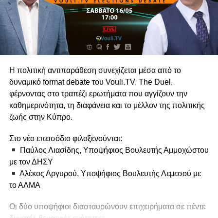
σύγκρουση, το
The Duel
δεν αφήνει χώρο για υπεκφυγές
— μόνο για καθαρές θέσεις.
Δείτε το επεισόδιο στο Vouli.TV και παρακολουθήστε
την πολιτική αντιπαράθεση όπως πραγματικά είναι:
άμεση, σκληρή και χωρίς φίλτρα.
Η πολιτική αντιπαράθεση συνεχίζεται μέσα από το
δυναμικό format debate του Vouli.TV, The Duel,
φέρνοντας στο τραπέζι ερωτήματα που αγγίζουν την
καθημερινότητα, τη διαφάνεια και το μέλλον της πολιτικής
ζωής στην Κύπρο.
Στο νέο επεισόδιο φιλοξενούνται:
Παύλος Λιασίδης, Υποψήφιος Βουλευτής Αμμοχώστου
με τον ΔΗΣΥ
Αλέκος Αργυρού, Υποψήφιος Βουλευτής Λεμεσού με
το ΑΛΜΑ
Οι δύο υποψήφιοι διασταυρώνουν επιχειρήματα σε πέντε