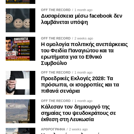
OFF THE RECORD
1 month ago
Δυσαρέσκεια μέσω facebook δεν
λαμβάνεται υπόψη
OFF THE RECORD
2 weeks ago
Η ομολογία πολιτικής ανεπάρκειας
του Φειδία Παναγιώτου και τα
ερωτήματα για το Εθνικό
Συμβούλιο
OFF THE RECORD
1 month ago
Προεδρικές Εκλογές 2028: Τα
πρόσωπα, οι ισορροπίες και τα
πιθανά σενάρια
OFF THE RECORD
1 month ago
Κάλεσαν τον δημιουργό της
σημαίας του ψευδοκράτους σε
έκθεση στη Λευκωσία
ΑΡΘΡΟΓΡΑΦΙΑ
2 weeks ago