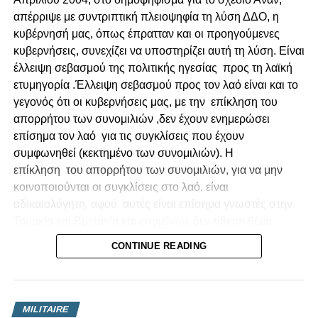
απέρριψε με συντριπτική πλειοψηφία τη λύση ΔΔΟ, η
κυβέρνησή μας, όπως έπρατταν και οι προηγούμενες
κυβερνήσεις, συνεχίζει να υποστηρίζει αυτή τη λύση. Είναι
έλλειψη σεβασμού της πολιτικής ηγεσίας
προς τη λαϊκή
ετυμηγορία .Έλλειψη σεβασμού προς τον λαό είναι και το
γεγονός ότι οι κυβερνήσεις μας, με την
επίκληση του
απορρήτου των συνομιλιών ,δεν έχουν ενημερώσει
επίσημα τον λαό
για τις συγκλίσεις που έχουν
συμφωνηθεί (κεκτημένο των συνομιλιών). Η
επίκληση
του απορρήτου των συνομιλιών, για να μην
κοινοποιούνται οι συγκλίσεις στο λαό, είναι
αδικαιολόγητη, αφού
αυτές είναι επίσημα γνωστές στην
Τουρκία και Βρετανία και επομένως δεν τίθεται θέμα
εθνικής ασφάλειας αν κοινοποιηθούν και στο λαό. Η
CONTINUE READING
κυβέρνησή μας και οι ηγεσίες των πολιτικών κομμάτων,
που υποστηρίζουν την ΔΔΟ, έχουν υποχρέωση να
σεβαστούν την λαϊκή ετυμηγορία και να απορρίψουν αυτή
τη λύση. Το Κυπριακό πρέπει να
επανατοποθετηθεί στην
MILITAIRE