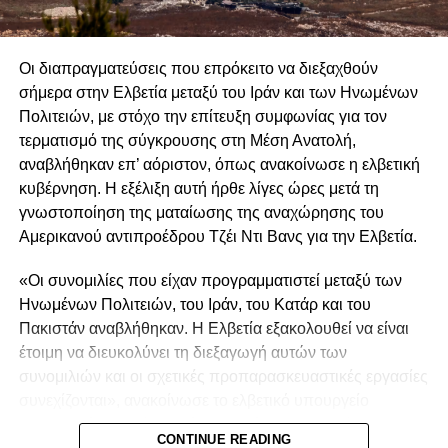
που
υποστηρίζουν την ΔΔΟ, μάς προκαλούν ανησυχία,
επειδή οι βάσεις που επικαλείται για επανέναρξη
των συνομιλιών είναι προβληματικές. Δηλώνει, ότι
Οι διαπραγματεύσεις που επρόκειτο να διεξαχθούν
επιδιώκουμε επανέναρξη των συνομιλιών
για λύση
σήμερα στην Ελβετία μεταξύ του Ιράν και των Ηνωμένων
ΔΔΟ
στη βάση
των ψηφισμάτων τού ΣΑ/ΗΕ, τού
Πολιτειών, με στόχο την επίτευξη συμφωνίας για τον
συμφωνημένου πλαισίου λύσης, τού κοινοτικού
τερματισμό της σύγκρουσης στη Μέση Ανατολή,
κεκτημένου και του κεκτημένου των συνομιλιών, με στόχο
αναβλήθηκαν επ’ αόριστον, όπως ανακοίνωσε η ελβετική
την επανένωση/απελευθέρωση
τής Κύπρου. Το
κυβέρνηση. Η εξέλιξη αυτή ήρθε λίγες ώρες μετά τη
πρόβλημα έγκειται στο γεγονός ότι, το κεκτημένο
των
γνωστοποίηση της ματαίωσης της αναχώρησης του
συνομιλιών ( οι συμφωνημένες συγκλίσεις, όσες
Αμερικανού αντιπροέδρου Τζέι Ντι Βανς για την Ελβετία.
τουλάχιστον γνωρίζουμε από διαρροές στα
ΜΜΕ)παραβιάζει το κοινοτικό κεκτημένο και ότι η ΔΔΟ δεν
«Οι συνομιλίες που είχαν προγραμματιστεί μεταξύ των
οδηγεί σε επανένωση/απελευθέρωση τής Κύπρου. Πέραν
Ηνωμένων Πολιτειών, του Ιράν, του Κατάρ και του
τούτου πρόβλημα αντιμετωπίζεται και με το συμφωνημένο
Πακιστάν αναβλήθηκαν. Η Ελβετία εξακολουθεί να είναι
πλαίσιο λύσης καθώς και με τα ψηφίσματα τού ΣΑ/ΟΗΕ
έτοιμη να διευκολύνει τη διεξαγωγή αυτών των
για τη λύση τού κυπριακού.
συνομιλιών και οι σχετικές προπαρασκευαστικές εργασίες
συνεχίζονται», ανακοίνωσε το ελβετικό υπουργείο
Κοινοτικό κεκτημένο. Με τίς συμφωνημένες
Εξωτερικών, χωρίς ωστόσο να δώσει διευκρινίσεις
συγκλίσεις(ουσιαστικά οι δικές μας υποχωρήσεις),
CONTINUE READING