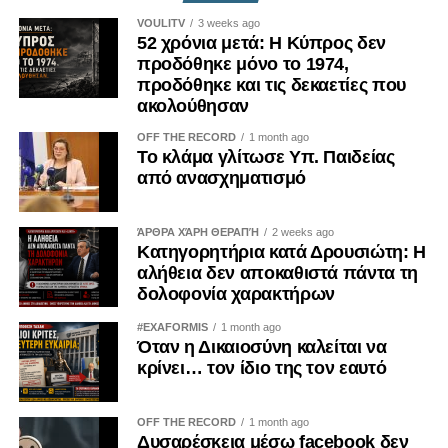
εκτείνεται σε βάθος έως και δέκα χιλιομέτρων εντός του
VOULITV
3 weeks ago
52 χρόνια μετά: Η Κύπρος δεν
νότιου Λιβάνου.
προδόθηκε μόνο το 1974,
προδόθηκε και τις δεκαετίες που
ΠΗΓΗ: MILITAIRE. gr
ακολούθησαν
OFF THE RECORD
1 month ago
Το κλάμα γλίτωσε Υπ. Παιδείας
από ανασχηματισμό
ΆΡΘΡΑ ΧΆΡΗ ΘΕΡΑΠΉ
2 weeks ago
Κατηγορητήρια κατά Δρουσιώτη: Η
αλήθεια δεν αποκαθιστά πάντα τη
δολοφονία χαρακτήρων
#EXAFORMIS
1 month ago
Όταν η Δικαιοσύνη καλείται να
κρίνει… τον ίδιο της τον εαυτό
OFF THE RECORD
1 month ago
Δυσαρέσκεια μέσω facebook δεν