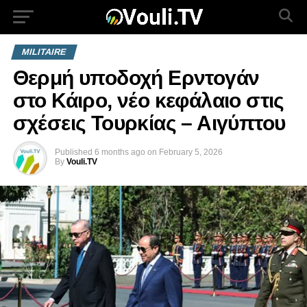
MILITAIRE
Θερμή υποδοχή Ερντογάν
στο Κάιρο, νέο κεφάλαιο στις
σχέσεις Τουρκίας – Αιγύπτου
Published
6 months ago
on
February 5, 2026
By
Vouli.TV