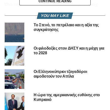
CONTINUE READING
Όλοι πήραν κάτι και αναδείχθηκαν μέσω της ιστορικής
ΕΔΕΚ, αλλά της συμπεριφέρονται σαν γυναίκα που
YOU MAY LIKE
βιάζεται και αφού ολοκληρώσουν το έργο τους την
αφήνουν παραπεταμένη να κλαίει και να οδύρεται.
Το Στενό, το πετρέλαιο και η αξία της
συγκράτησης
Όπως είναι τα δεδομένα η ΕΔΕΚ δεν μπαίνει στην Βουλή
και το θέμα είναι αν θα βρεθεί κάποιος την επόμενη μέρα
να βάλει το λουκέτο στο μαγαζί. Σωτηρία πάντως δεν
Οι φιλοδοξίες στον ΔΗΣΥ και η μάχη για
διαφαίνεται στον ορίζοντα και για να ορθοποδήσει το
το 2028
κόμμα χρειάζεται ισοπέδωση και να ξανακτιστεί. Ποιος
όμως έχει την όρεξη και δυνατότητες να το κάνει; Ο Βάσος
Λυσσαρίδης δεν υπάρχει πλέον…
Οι Ελληνοκύπριοι τζογαδόροι
αιμοδοτούν τον Αττίλα
Ο ΑΝΥΠΑΚΟΥΟΣ
RELATED TOPICS:
ΠΑΡΑΣΚΗΝΙΟ
Η ώρα της αμερικανικής ευθύνης στο
Κυπριακό
UP NEXT
Το αρχηγείο του Οδυσσέα και οι παράξενοι