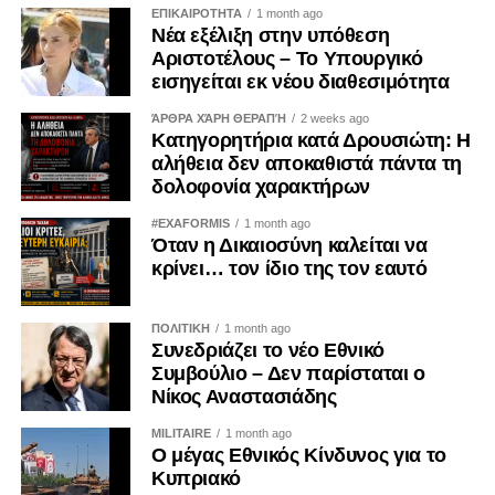
δεν εξαντλείται στις επετειακές ομιλίες, ούτε στις
ΕΠΙΚΑΙΡΟΤΗΤΑ
1 month ago
Νέα εξέλιξη στην υπόθεση
αναρτήσεις στα μέσα κοινωνικής δικτύωσης.
Αριστοτέλους – Το Υπουργικό
Αποδεικνύεται καθημερινά μέσα από τις προσωπικές μας
εισηγείται εκ νέου διαθεσιμότητα
επιλογές. Δεν μπορεί κανείς να καταδικάζει την κατοχή και
ταυτόχρονα να χρηματοδοτεί, έστω και έμμεσα, τις
ΆΡΘΡΑ ΧΆΡΗ ΘΕΡΑΠΉ
2 weeks ago
Κατηγορητήρια κατά Δρουσιώτη: Η
οικονομικές δομές που τη συντηρούν.
αλήθεια δεν αποκαθιστά πάντα τη
δολοφονία χαρακτήρων
Η Κύπρος εξακολουθεί να ζει τις συνέπειες της εισβολής
του 1974. Οι πρόσφυγες παραμένουν μακριά από τις
#EXAFORMIS
1 month ago
Όταν η Δικαιοσύνη καλείται να
πατρογονικές τους εστίες. Οι οικογένειες των
κρίνει… τον ίδιο της τον εαυτό
αγνοουμένων συνεχίζουν να αναζητούν απαντήσεις. Οι
εγκλωβισμένοι εξακολουθούν να δοκιμάζονται. Η κατοχή
δεν ανήκει στο παρελθόν· είναι μια καθημερινή
ΠΟΛΙΤΙΚΗ
1 month ago
Συνεδριάζει το νέο Εθνικό
πραγματικότητα.
Συμβούλιο – Δεν παρίσταται ο
Νίκος Αναστασιάδης
Γι’ αυτό η ενίσχυση των παράνομων καζίνων στα
κατεχόμενα δεν μπορεί να θεωρείται μια αθώα
MILITAIRE
1 month ago
Ο μέγας Εθνικός Κίνδυνος για το
προσωπική επιλογή. Είναι μια πράξη με πολιτικές,
Κυπριακό
οικονομικές και εθνικές προεκτάσεις. Και ως τέτοια οφείλει