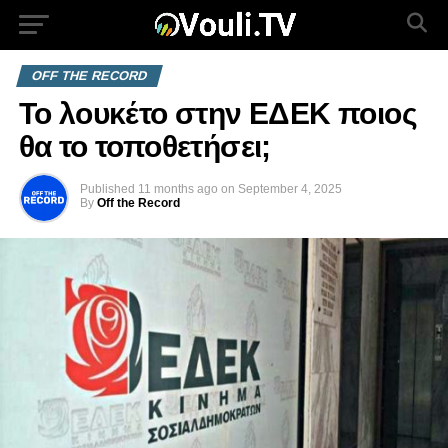
OFF THE RECORD
To λουκέτο στην ΕΔΕΚ ποιος
θα το τοποθετήσει;
Published
11 months ago
on
September 4, 2025
By
Off the Record