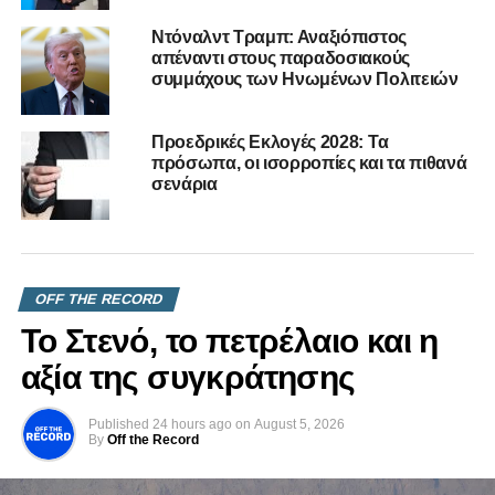
χορηγοί
Ντόναλντ Τραμπ: Αναξιόπιστος
DON'T MISS
απέναντι στους παραδοσιακούς
Για την ελάχιστη δημοσιότητα…
συμμάχους των Ηνωμένων Πολιτειών
Προεδρικές Εκλογές 2028: Τα
πρόσωπα, οι ισορροπίες και τα πιθανά
σενάρια
OFF THE RECORD
Το Στενό, το πετρέλαιο και η
αξία της συγκράτησης
Published
24 hours ago
on
August 5, 2026
By
Off the Record