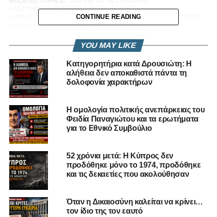
RELATED TOPICS:
ΑΡΧΗΓΌΣ ΑΣΤΥΝΟΜΊΑΣ
ΑΣΤΥΝΟΜΊΑ ΚΎΠΡΟΥ
ΕΠΙΚΑΙΡΟΤΗΤΑ
CONTINUE READING
ΘΕΜΙΣΤΌΣ ΑΡΝΑΟΎΤΗΣ
ΘΕΣΜΙΚΈΣ ΕΥΘΎΝΕΣ
ΚΎΠΡΟΣ
ΜΑΧΑΊΡΙ ΣΤΟ ΚΌΚΚΑΛΟ
ΠΑΡΑΠΟΛΙΤΙΚΆ
ΠΑΎΣΗ ΑΡΧΗΓΟΎ ΑΣΤΥΝΟΜΊΑΣ
ΠΟΛΙΤΙΚΈΣ ΕΞΕΛΊΞΕΙΣ
ΠΟΛΙΤΙΚΌ ΠΑΡΑΣΚΉΝΙΟ
ΥΠΌΘΕΣΗ ΣΤΥΛΙΑΝΟΎ
YOU MAY LIKE
UP NEXT
Κατηγορητήρια κατά Δρουσιώτη: Η
Τα καύσιμα και το καρτέλ εταιρειών
αλήθεια δεν αποκαθιστά πάντα τη
πετρελαιοειδών- Κυβέρνησης
δολοφονία χαρακτήρων
DON'T MISS
Νικόλας Παπαδόπουλος: Τα έσοδα από το
Η ομολογία πολιτικής ανεπάρκειας του
φυσικό αέριο να στηρίξουν τις συντάξεις
Φειδία Παναγιώτου και τα ερωτήματα
για το Εθνικό Συμβούλιο
52 χρόνια μετά: Η Κύπρος δεν
προδόθηκε μόνο το 1974, προδόθηκε
και τις δεκαετίες που ακολούθησαν
Όταν η Δικαιοσύνη καλείται να κρίνει…
τον ίδιο της τον εαυτό