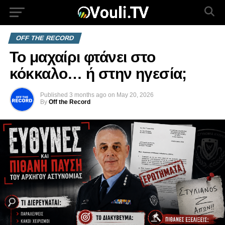
OFF THE RECORD
Το μαχαίρι φτάνει στο
κόκκαλο… ή στην ηγεσία;
Published
3 months ago
on
May 20, 2026
By
Off the Record