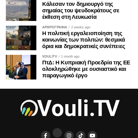
Κάλεσαν τον δημιουργό της
οικονομικές και εθνικές προεκτάσεις. Και ως τέτοια οφείλει
σημαίας του ψευδοκράτους σε
να αντιμετωπίζεται από όλους μας με τη σοβαρότητα που
έκθεση στη Λευκωσία
της αρμόζει.
ΑΡΘΡΟΓΡΑΦΙΑ
2 weeks ago
Η πολιτική εργαλειοποίηση της
Η ιστορία διδάσκει ότι τα τετελεσμένα παγιώνονται όταν οι
κοινωνίας των πολιτών: θεσμικά
κοινωνίες συνηθίζουν να τα αποδέχονται. Η Κύπρος δεν
όρια και δημοκρατικές συνέπειες
έχει την πολυτέλεια ούτε της αδιαφορίας ούτε της λήθης.
VOULITV
1 month ago
ΠτΔ: Η Κυπριακή Προεδρία της ΕΕ
ΤΟΥ ΚΡΙΣ ΜΙΧΑΗΛ
ολοκληρώθηκε με ουσιαστικό και
παραγωγικό έργο