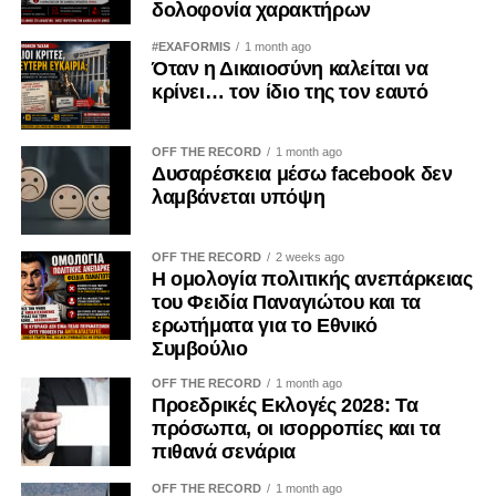
δολοφονία χαρακτήρων
Ανήκει και στον κάθε πολίτη ξεχωριστά. Ο πατριωτισμός
δεν εξαντλείται στις επετειακές ομιλίες, ούτε στις
#EXAFORMIS
1 month ago
Όταν η Δικαιοσύνη καλείται να
αναρτήσεις στα μέσα κοινωνικής δικτύωσης.
κρίνει… τον ίδιο της τον εαυτό
Αποδεικνύεται καθημερινά μέσα από τις προσωπικές μας
επιλογές. Δεν μπορεί κανείς να καταδικάζει την κατοχή και
ταυτόχρονα να χρηματοδοτεί, έστω και έμμεσα, τις
OFF THE RECORD
1 month ago
Δυσαρέσκεια μέσω facebook δεν
οικονομικές δομές που τη συντηρούν.
λαμβάνεται υπόψη
Η Κύπρος εξακολουθεί να ζει τις συνέπειες της εισβολής
του 1974. Οι πρόσφυγες παραμένουν μακριά από τις
OFF THE RECORD
2 weeks ago
Η ομολογία πολιτικής ανεπάρκειας
πατρογονικές τους εστίες. Οι οικογένειες των
του Φειδία Παναγιώτου και τα
αγνοουμένων συνεχίζουν να αναζητούν απαντήσεις. Οι
ερωτήματα για το Εθνικό
εγκλωβισμένοι εξακολουθούν να δοκιμάζονται. Η κατοχή
Συμβούλιο
δεν ανήκει στο παρελθόν· είναι μια καθημερινή
OFF THE RECORD
1 month ago
πραγματικότητα.
Προεδρικές Εκλογές 2028: Τα
πρόσωπα, οι ισορροπίες και τα
Γι’ αυτό η ενίσχυση των παράνομων καζίνων στα
πιθανά σενάρια
κατεχόμενα δεν μπορεί να θεωρείται μια αθώα
προσωπική επιλογή. Είναι μια πράξη με πολιτικές,
OFF THE RECORD
1 month ago