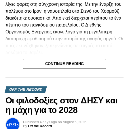
λίγες φορές στη σύγχρονη ιστορία της. Με την έναρξη του
πολέμου στο Ιράν, η ναυσιπλοΐα στο Στενό του Χορμούζ
διακόπηκε ουσιαστικά. Από εκεί διέρχεται περίπου το ένα
πέμπτο του παγκόσμιου πετρελαίου. Ο Διεθνής
Οργανισμός Ενέργειας έκανε λόγο για τη μεγαλύτερη
διαταραχή εφοδιασμού στην ιστορία της αγοράς αργού. Οι
τιμές εκτινάχθηκαν, ξεπερνώντας σε στιγμές τα εκατό
δολάρια το βαρέλι.
CONTINUE READING
Για μια χώρα όπως η Κυπριακή Δημοκρατία, που
καλύπτει σχεδόν όλες τις ανάγκες της σε υγρά καύσιμα
μέσω εισαγωγών, ένα τέτοιο σοκ δεν είναι μια αφηρημένη
είδηση από τα διεθνή. Το νιώθουμε. Το βλέπουμε στο
OFF THE RECORD
κόστος των μεταφορών, στην τιμή του ρεύματος, στο
Οι φιλοδοξίες στον ΔΗΣΥ και
καθημερινό καλάθι του νοικοκυριού. Οι μικρές οικονομίες
που εξαρτώνται πλήρως από εισαγωγές είναι εκείνες που
η μάχη για το 2028
εκτίθενται πρώτες και πιο σκληρά.
Published
4 days ago
on
August 5, 2026
Κι όμως, η κρίση δεν κατέληξε στο χειρότερο σενάριο.
By
Off the Record