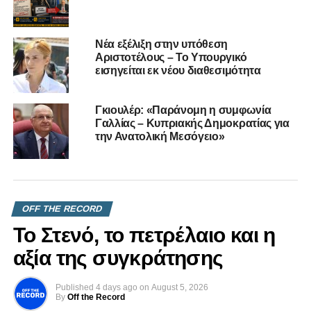
Νέα εξέλιξη στην υπόθεση
Αριστοτέλους – Το Υπουργικό
εισηγείται εκ νέου διαθεσιμότητα
Γκιουλέρ: «Παράνομη η συμφωνία
Γαλλίας – Κυπριακής Δημοκρατίας για
την Ανατολική Μεσόγειο»
OFF THE RECORD
Το Στενό, το πετρέλαιο και η
αξία της συγκράτησης
Published
4 days ago
on
August 5, 2026
By
Off the Record