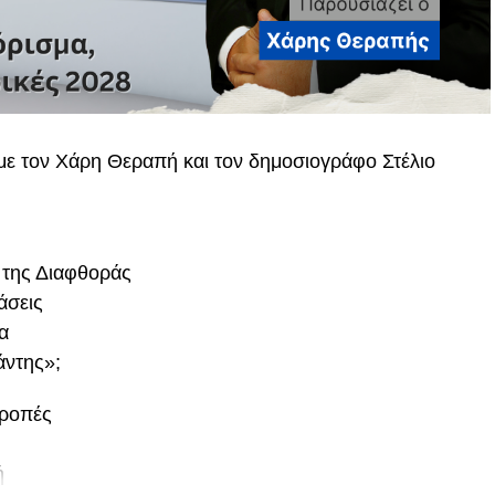
 με τον Χάρη Θεραπή και τον δημοσιογράφο Στέλιο
 της Διαφθοράς
άσεις
α
άντης»;
τροπές
ή