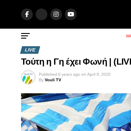
WA
LIVE
Τούτη η Γη έχει Φωνή | (LI
Published
6 years ago
on
April 9, 2020
By
Vouli TV