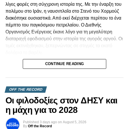
λίγες φορές στη σύγχρονη ιστορία της. Με την έναρξη του
πολέμου στο Ιράν, η ναυσιπλοΐα στο Στενό του Χορμούζ
διακόπηκε ουσιαστικά. Από εκεί διέρχεται περίπου το ένα
πέμπτο του παγκόσμιου πετρελαίου. Ο Διεθνής
Οργανισμός Ενέργειας έκανε λόγο για τη μεγαλύτερη
διαταραχή εφοδιασμού στην ιστορία της αγοράς αργού. Οι
τιμές εκτινάχθηκαν, ξεπερνώντας σε στιγμές τα εκατό
δολάρια το βαρέλι.
CONTINUE READING
Για μια χώρα όπως η Κυπριακή Δημοκρατία, που
καλύπτει σχεδόν όλες τις ανάγκες της σε υγρά καύσιμα
μέσω εισαγωγών, ένα τέτοιο σοκ δεν είναι μια αφηρημένη
είδηση από τα διεθνή. Το νιώθουμε. Το βλέπουμε στο
OFF THE RECORD
κόστος των μεταφορών, στην τιμή του ρεύματος, στο
Οι φιλοδοξίες στον ΔΗΣΥ και
καθημερινό καλάθι του νοικοκυριού. Οι μικρές οικονομίες
που εξαρτώνται πλήρως από εισαγωγές είναι εκείνες που
η μάχη για το 2028
εκτίθενται πρώτες και πιο σκληρά.
Published
3 days ago
on
August 5, 2026
Κι όμως, η κρίση δεν κατέληξε στο χειρότερο σενάριο.
By
Off the Record