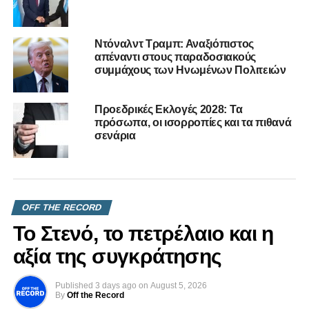
προσδόκιμο ζωής μας και στην Κύπρο.
ΙΑΤΡΟΣ
Ντόναλντ Τραμπ: Αναξιόπιστος
απέναντι στους παραδοσιακούς
συμμάχους των Ηνωμένων Πολιτειών
RELATED TOPICS:
ΠΑΡΑΣΚΗΝΙΟ
UP NEXT
Αδειάζει η… τράπουλα του ΑΚΕΛ
Προεδρικές Εκλογές 2028: Τα
πρόσωπα, οι ισορροπίες και τα πιθανά
DON'T MISS
σενάρια
Οι κατασκευασμένες δημοσκοπήσεις και η
ττενέκκα
OFF THE RECORD
Το Στενό, το πετρέλαιο και η
αξία της συγκράτησης
Published
3 days ago
on
August 5, 2026
By
Off the Record