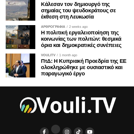
Κάλεσαν τον δημιουργό της
οικονομικές και εθνικές προεκτάσεις. Και ως τέτοια οφείλει
σημαίας του ψευδοκράτους σε
να αντιμετωπίζεται από όλους μας με τη σοβαρότητα που
έκθεση στη Λευκωσία
της αρμόζει.
ΑΡΘΡΟΓΡΑΦΙΑ
2 weeks ago
Η πολιτική εργαλειοποίηση της
Η ιστορία διδάσκει ότι τα τετελεσμένα παγιώνονται όταν οι
κοινωνίας των πολιτών: θεσμικά
κοινωνίες συνηθίζουν να τα αποδέχονται. Η Κύπρος δεν
όρια και δημοκρατικές συνέπειες
έχει την πολυτέλεια ούτε της αδιαφορίας ούτε της λήθης.
VOULITV
1 month ago
ΠτΔ: Η Κυπριακή Προεδρία της ΕΕ
ΤΟΥ ΚΡΙΣ ΜΙΧΑΗΛ
ολοκληρώθηκε με ουσιαστικό και
παραγωγικό έργο