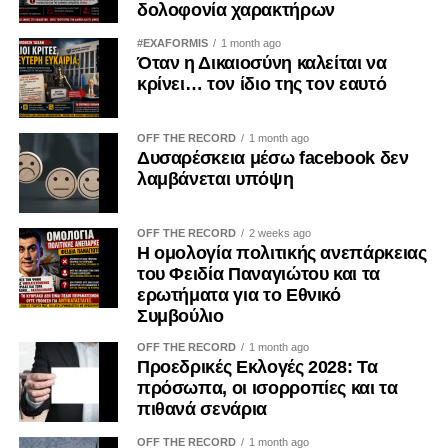
δολοφονία χαρακτήρων
Ανήκει και στον κάθε πολίτη ξεχωριστά. Ο πατριωτισμός
δεν εξαντλείται στις επετειακές ομιλίες, ούτε στις
#EXAFORMIS
1 month ago
Όταν η Δικαιοσύνη καλείται να
αναρτήσεις στα μέσα κοινωνικής δικτύωσης.
κρίνει… τον ίδιο της τον εαυτό
Αποδεικνύεται καθημερινά μέσα από τις προσωπικές μας
επιλογές. Δεν μπορεί κανείς να καταδικάζει την κατοχή και
ταυτόχρονα να χρηματοδοτεί, έστω και έμμεσα, τις
OFF THE RECORD
1 month ago
Δυσαρέσκεια μέσω facebook δεν
οικονομικές δομές που τη συντηρούν.
λαμβάνεται υπόψη
Η Κύπρος εξακολουθεί να ζει τις συνέπειες της εισβολής
του 1974. Οι πρόσφυγες παραμένουν μακριά από τις
OFF THE RECORD
2 weeks ago
Η ομολογία πολιτικής ανεπάρκειας
πατρογονικές τους εστίες. Οι οικογένειες των
του Φειδία Παναγιώτου και τα
αγνοουμένων συνεχίζουν να αναζητούν απαντήσεις. Οι
ερωτήματα για το Εθνικό
εγκλωβισμένοι εξακολουθούν να δοκιμάζονται. Η κατοχή
Συμβούλιο
δεν ανήκει στο παρελθόν· είναι μια καθημερινή
OFF THE RECORD
1 month ago
πραγματικότητα.
Προεδρικές Εκλογές 2028: Τα
πρόσωπα, οι ισορροπίες και τα
Γι’ αυτό η ενίσχυση των παράνομων καζίνων στα
πιθανά σενάρια
κατεχόμενα δεν μπορεί να θεωρείται μια αθώα
προσωπική επιλογή. Είναι μια πράξη με πολιτικές,
OFF THE RECORD
1 month ago