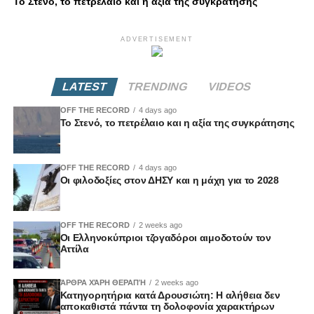
Το Στενό, το πετρέλαιο και η αξία της συγκράτησης
ADVERTISEMENT
LATEST
TRENDING
VIDEOS
OFF THE RECORD
4 days ago
Το Στενό, το πετρέλαιο και η αξία της συγκράτησης
OFF THE RECORD
4 days ago
Οι φιλοδοξίες στον ΔΗΣΥ και η μάχη για το 2028
OFF THE RECORD
2 weeks ago
Οι Ελληνοκύπριοι τζογαδόροι αιμοδοτούν τον
Αττίλα
ΆΡΘΡΑ ΧΆΡΗ ΘΕΡΑΠΉ
2 weeks ago
Κατηγορητήρια κατά Δρουσιώτη: Η αλήθεια δεν
αποκαθιστά πάντα τη δολοφονία χαρακτήρων