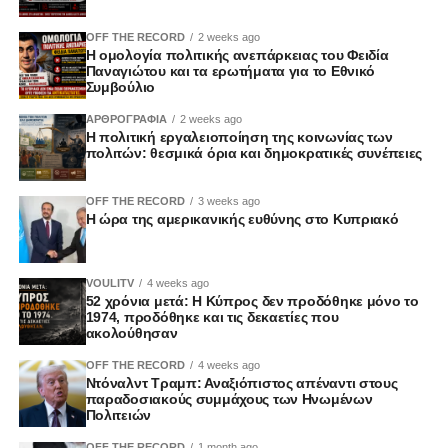
OFF THE RECORD
2 weeks ago
Η ομολογία πολιτικής ανεπάρκειας του Φειδία
Παναγιώτου και τα ερωτήματα για το Εθνικό
Συμβούλιο
ΑΡΘΡΟΓΡΑΦΙΑ
2 weeks ago
Η πολιτική εργαλειοποίηση της κοινωνίας των
πολιτών: θεσμικά όρια και δημοκρατικές συνέπειες
OFF THE RECORD
3 weeks ago
Η ώρα της αμερικανικής ευθύνης στο Κυπριακό
VOULITV
4 weeks ago
52 χρόνια μετά: Η Κύπρος δεν προδόθηκε μόνο το
1974, προδόθηκε και τις δεκαετίες που
ακολούθησαν
OFF THE RECORD
4 weeks ago
Ντόναλντ Τραμπ: Αναξιόπιστος απέναντι στους
παραδοσιακούς συμμάχους των Ηνωμένων
Πολιτειών
OFF THE RECORD
1 month ago