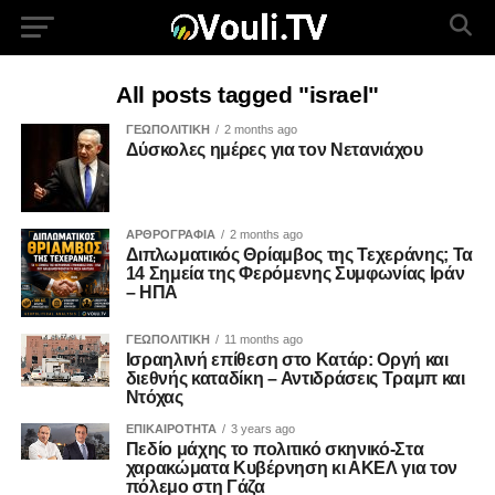
All posts tagged "israel"
ΓΕΩΠΟΛΙΤΙΚΗ
2 months ago
Δύσκολες ημέρες για τον Νετανιάχου
ΑΡΘΡΟΓΡΑΦΙΑ
2 months ago
Διπλωματικός Θρίαμβος της Τεχεράνης; Τα
14 Σημεία της Φερόμενης Συμφωνίας Ιράν
– ΗΠΑ
ΓΕΩΠΟΛΙΤΙΚΗ
11 months ago
Ισραηλινή επίθεση στο Κατάρ: Οργή και
διεθνής καταδίκη – Αντιδράσεις Τραμπ και
Ντόχας
ΕΠΙΚΑΙΡΟΤΗΤΑ
3 years ago
Πεδίο μάχης το πολιτικό σκηνικό-Στα
χαρακώματα Κυβέρνηση κι ΑΚΕΛ για τον
πόλεμο στη Γάζα