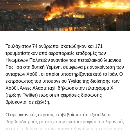
Τουλάχιστον 74 άνθρωποι σκοτώθηκαν και 171
τραυματίστηκαν από αεροπορικές επιδρομές των
Ηνωμένων Πολιτειών εναντίον του πετρελαϊκού λιμανιού
Ρας Ίσα στη δυτική Υεμένη, σύμφωνα με ανακοίνωση των
ανταρτών Χούθι, οι οποίοι υποστηρίζονται από το Ιράν. Ο
εκπρόσωπος του υπουργείου Υγείας της διοίκησης των
Χούθι, Άνεες Αλασμπαχί, δήλωσε στην πλατφόρμα Χ
(πρώην Twitter) πως οι επιχειρήσεις διάσωσης
βρίσκονται σε εξέλιξη.
Ο αμερικανικός στρατός επιβεβαίωσε ότι εξαπέλυσε
βομβαρδισμούς με στόχο την «καταστροφή» του λιμανιού,
το οποίο βρίσκεται στην επαρχία Χοντάιντα, περιοχή που