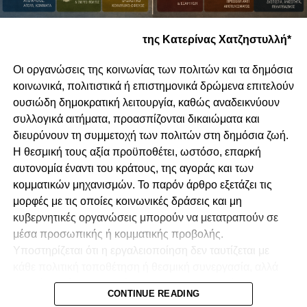
της Κατερίνας Χατζηστυλλή*
Οι οργανώσεις της κοινωνίας των πολιτών και τα δημόσια
κοινωνικά, πολιτιστικά ή επιστημονικά δρώμενα επιτελούν
ουσιώδη δημοκρατική λειτουργία, καθώς αναδεικνύουν
συλλογικά αιτήματα, προασπίζονται δικαιώματα και
διευρύνουν τη συμμετοχή των πολιτών στη δημόσια ζωή.
Η θεσμική τους αξία προϋποθέτει, ωστόσο, επαρκή
αυτονομία έναντι του κράτους, της αγοράς και των
κομματικών μηχανισμών. Το παρόν άρθρο εξετάζει τις
μορφές με τις οποίες κοινωνικές δράσεις και μη
κυβερνητικές οργανώσεις μπορούν να μετατραπούν σε
μέσα προσωπικής ή κομματικής προβολής.
Υποστηρίζεται ότι η εργαλειοποίηση δεν ταυτίζεται με
κάθε πολιτική τοποθέτηση ή θεσμική συνεργασία, αλλά
προκύπτει όταν αποκρύπτονται οι πραγματικές σχέσεις
CONTINUE READING
διοργάνωσης, χρηματοδότησης, ελέγχου και