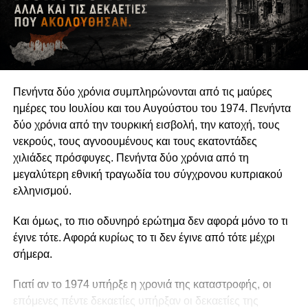
αναδεικνύουν παραμελημένα προβλήματα, να
υπερασπίζονται δικαιώματα και να συμβάλλουν στη
διαμόρφωση δημόσιων πολιτικών συνδέεται άμεσα με τη
διατήρηση της οργανωτικής και πνευματικής τους
αυτονομίας.
Πενήντα δύο χρόνια συμπληρώνονται από τις μαύρες
Η αυτονομία αυτή δεν συνεπάγεται πολιτική
ημέρες του Ιουλίου και του Αυγούστου του 1974. Πενήντα
ουδετερότητα. Μια οργάνωση μπορεί θεμιτά να
δύο χρόνια από την τουρκική εισβολή, την κατοχή, τους
υποστηρίζει περιβαλλοντικές πολιτικές, κοινωνικά
νεκρούς, τους αγνοουμένους και τους εκατοντάδες
δικαιώματα, θεσμικές μεταρρυθμίσεις ή συγκεκριμένες
χιλιάδες πρόσφυγες. Πενήντα δύο χρόνια από τη
νομοθετικές παρεμβάσεις. Μπορεί επίσης να ασκεί κριτική
μεγαλύτερη εθνική τραγωδία του σύγχρονου κυπριακού
στην κυβέρνηση, να συνεργάζεται με αιρετούς
ελληνισμού.
εκπροσώπους ή να συμμετέχει σε διαδικασίες δημόσιας
διαβούλευσης. Η Ευρωπαϊκή Επιτροπή αντιμετωπίζει την
Και όμως, το πιο οδυνηρό ερώτημα δεν αφορά μόνο το τι
ανοικτή, συμπεριληπτική και αποτελεσματική συμμετοχή
έγινε τότε. Αφορά κυρίως το τι δεν έγινε από τότε μέχρι
της κοινωνίας των πολιτών ως συστατικό στοιχείο της
σήμερα.
δημοκρατικής διακυβέρνησης. Η πολιτική
δραστηριοποίηση, επομένως, δεν αναιρεί την ανεξαρτησία
Γιατί αν το 1974 υπήρξε η χρονιά της καταστροφής, οι
μιας οργάνωσης, εφόσον είναι διαφανής, συμβατή με τον
επόμενες πέντε δεκαετίες υπήρξαν οι δεκαετίες της