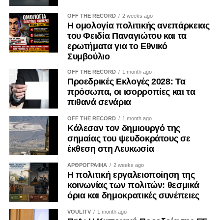
συμφέροντα. Ο ΟΟΣΑ έχει επισημάνει ότι η αδιαφανής
OFF THE RECORD
2 weeks ago
άσκηση επιρροής περιορίζει την ακεραιότητα των θεσμών
Η ομολογία πολιτικής ανεπάρκειας
και υπονομεύει την εμπιστοσύνη των πολιτών.
του Φειδία Παναγιώτου και τα
ερωτήματα για το Εθνικό
Η ψηφιακή επικοινωνία διευρύνει περαιτέρω το πεδίο της
Συμβούλιο
εργαλειοποίησης. Φωτογραφίες, βίντεο, επιλεκτικά
OFF THE RECORD
1 month ago
αποσπάσματα και χορηγούμενες αναρτήσεις μπορούν να
Προεδρικές Εκλογές 2028: Τα
αναπαράγουν για μεγάλο χρονικό διάστημα μια
πρόσωπα, οι ισορροπίες και τα
περιορισμένη δράση, δημιουργώντας την εντύπωση
πιθανά σενάρια
προσωπικής πρωτοβουλίας ή ευρείας κοινωνικής
OFF THE RECORD
1 month ago
αποδοχής. Ο Κανονισμός (ΕΕ) 2024/900 για τη διαφάνεια
Κάλεσαν τον δημιουργό της
και τη στόχευση της πολιτικής διαφήμισης, ο οποίος
σημαίας του ψευδοκράτους σε
εφαρμόζεται κατά το μεγαλύτερο μέρος του από τις 10
έκθεση στη Λευκωσία
Οκτωβρίου 2025, ενισχύει τις υποχρεώσεις αναγνώρισης
ΑΡΘΡΟΓΡΑΦΙΑ
2 weeks ago
του πολιτικού διαφημιστικού περιεχομένου και
Η πολιτική εργαλειοποίηση της
γνωστοποίησης του χρηματοδότη. Μολονότι κάθε
κοινωνίας των πολιτών: θεσμικά
όρια και δημοκρατικές συνέπειες
ανάρτηση κοινωνικού φορέα δεν συνιστά πολιτική
διαφήμιση, η διαφάνεια καθίσταται επιβεβλημένη όταν
VOULITV
1 month ago
κοινωνικό περιεχόμενο χρηματοδοτείται ή