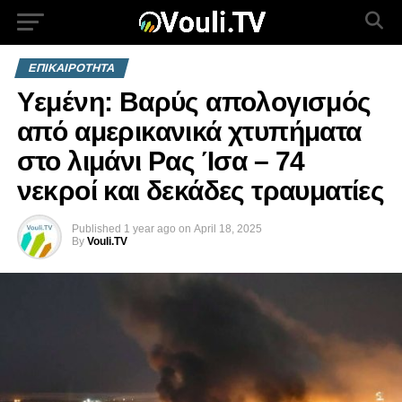
ΕΠΙΚΑΙΡΟΤΗΤΑ
Υεμένη: Βαρύς απολογισμός
από αμερικανικά χτυπήματα
στο λιμάνι Ρας Ίσα – 74
νεκροί και δεκάδες τραυματίες
Published
1 year ago
on
April 18, 2025
By
Vouli.TV