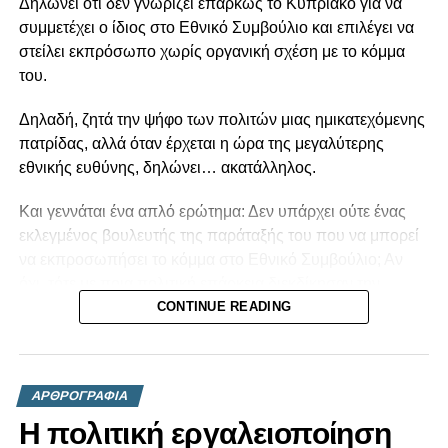
Δηλώνει ότι δεν γνωρίζει επαρκώς το Κυπριακό για να
συμμετέχει ο ίδιος στο Εθνικό Συμβούλιο και επιλέγει να
στείλει εκπρόσωπο χωρίς οργανική σχέση με το κόμμα
του.
Δηλαδή, ζητά την ψήφο των πολιτών μιας ημικατεχόμενης
πατρίδας, αλλά όταν έρχεται η ώρα της μεγαλύτερης
εθνικής ευθύνης, δηλώνει… ακατάλληλος.
Και γεννάται ένα απλό ερώτημα: Δεν υπάρχει ούτε ένας
εκλεγμένος βουλευτής της παράταξής του που να μπορεί
να εκπροσωπήσει το κόμμα στο Εθνικό Συμβούλιο; Αν
όχι, τότε με ποια πολιτική επάρκεια διεκδίκησαν την
εμπιστοσύνη των Κυπρίων;
CONTINUE READING
Η πολιτική δεν είναι βίντεο στο TikTok, ούτε παιχνίδι
δημοσιότητας. Είναι ευθύνη. Και όταν κάποιος
ΑΡΘΡΟΓΡΑΦΙΑ
παραδέχεται ότι δεν είναι σε θέση να ανταποκριθεί στην
κορυφαία θεσμική διαδικασία για το εθνικό μας ζήτημα, το
Η πολιτική εργαλειοποίηση
ελάχιστο που οφείλει είναι να αναλογιστεί αν ήταν εξαρχής