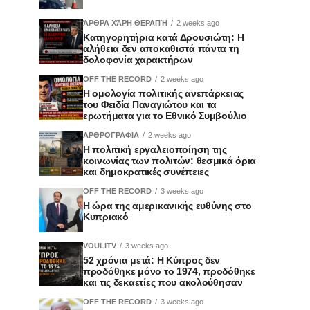
ΆΡΘΡΑ ΧΆΡΗ ΘΕΡΑΠΉ
2 weeks ago
Κατηγορητήρια κατά Δρουσιώτη: Η
αλήθεια δεν αποκαθιστά πάντα τη
δολοφονία χαρακτήρων
OFF THE RECORD
2 weeks ago
Η ομολογία πολιτικής ανεπάρκειας
του Φειδία Παναγιώτου και τα
ερωτήματα για το Εθνικό Συμβούλιο
ΑΡΘΡΟΓΡΑΦΙΑ
2 weeks ago
Η πολιτική εργαλειοποίηση της
κοινωνίας των πολιτών: θεσμικά όρια
και δημοκρατικές συνέπειες
OFF THE RECORD
3 weeks ago
Η ώρα της αμερικανικής ευθύνης στο
Κυπριακό
VOULITV
3 weeks ago
52 χρόνια μετά: Η Κύπρος δεν
προδόθηκε μόνο το 1974, προδόθηκε
και τις δεκαετίες που ακολούθησαν
OFF THE RECORD
3 weeks ago