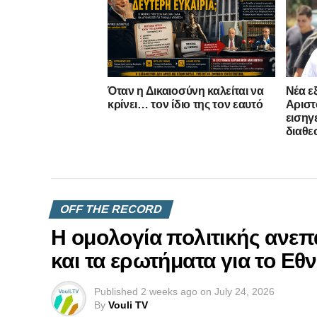
Όταν η Δικαιοσύνη καλείται να
Νέα ε
κρίνει… τον ίδιο της τον εαυτό
Αριστ
εισηγε
διαθε
OFF THE RECORD
Η ομολογία πολιτικής ανεπ
και τα ερωτήματα για το Εθ
Published
2 weeks ago
on
July 24, 2026
By
Vouli TV