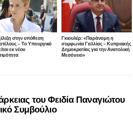
ξέλιξη στην υπόθεση
Γκιουλέρ: «Παράνομη η
οτέλους – Το Υπουργικό
συμφωνία Γαλλίας – Κυπριακής
ίται εκ νέου
Δημοκρατίας για την Ανατολική
σιμότητα
Μεσόγειο»
άρκειας του Φειδία Παναγιώτου
νικό Συμβούλιο