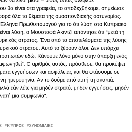
ών να είναι μισοί – μισοί, όπως ανέφερε
που θα είναι στα γραφεία, το αποδεχθήκαμε, σημείωσε
αφορά όλα τα θέματα της ομοσπονδιακής αστυνομίας.
υ Έλληνα Πρωθυπουργού για το ότι λύση στο Κυπριακό
ίναι λύση, ο Μουσταφά Ακιντζί απάντησε ότι “μετά τη
ουρκικός στρατός, Ένα από τα αποτελέσματα της λύσης
ουρκικού στρατού. Αυτό το ξέρουν όλοι. Δεν υπάρχει
τρατιωτών εδώ. Κάνουμε λόγο μόνο στην ύπαρξη ενός
μφωνηθεί”. Ο αριθμός αυτός, πρόσθεσε, θα προκύψει
έματα εγγυήσεων και ασφάλειας και θα φτάσουμε σε
νη ημερομηνία. Αν το δούμε από αυτή τη σκοπιά,
λλά εάν λέτε για μηδέν στρατό, μηδέν εγγυήσεις, μηδέν
υνατή μια συμφωνία”.
Σ
ΚΎΠΡΟΣ
ΣΥΝΟΜΙΛΙΕΣ