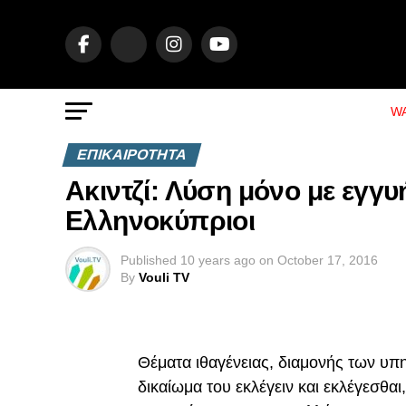
WA
ΕΠΙΚΑΙΡΟΤΗΤΑ
Ακιντζί: Λύση μόνο με εγγυ
Ελληνοκύπριοι
Published
10 years ago
on
October 17, 2016
By
Vouli TV
Θέματα ιθαγένειας, διαμονής των υπη
δικαίωμα του εκλέγειν και εκλέγεσθαι