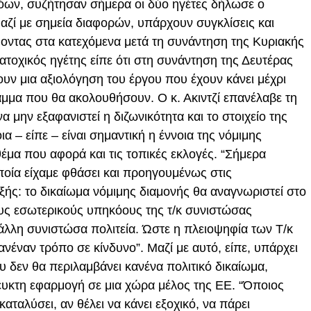
ων, συζήτησαν σήμερα οι δύο ηγέτες δήλωσε ο
αζί με σημεία διαφορών, υπάρχουν συγκλίσεις και
οντας στα κατεχόμενα μετά τη συνάντηση της Κυριακής
ατοχικός ηγέτης είπε ότι στη συνάντηση της Δευτέρας
υν μια αξιολόγηση του έργου που έχουν κάνει μέχρι
μμα που θα ακολουθήσουν. Ο κ. Ακιντζί επανέλαβε τη
α μην εξαφανιστεί η διζωνικότητα και το στοιχείο της
οια – είπε – είναι σημαντική η έννοια της νόμιμης
θέμα που αφορά και τις τοπικές εκλογές. “Σήμερα
οία είχαμε φθάσει και προηγουμένως στις
εξής: το δικαίωμα νόμιμης διαμονής θα αναγνωριστεί στο
υς εσωτερικούς υπηκόους της τ/κ συνιστώσας
άλλη συνιστώσα πολιτεία. Ώστε η πλειοψηφία των Τ/κ
ανέναν τρόπο σε κίνδυνο”. Μαζί με αυτό, είπε, υπάρχει
υ δεν θα περιλαμβάνει κανένα πολιτικό δικαίωμα,
ευκτη εφαρμογή σε μια χώρα μέλος της ΕΕ. “Όποιος
 καταλύσει, αν θέλει να κάνει εξοχικό, να πάρει