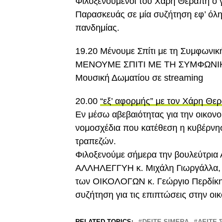
Φιλοξενούμενοι του Χάρη Θεραπή ο γ
Παρασκευάς σε μία συζήτηση εφ’ όλης
πανδημίας.
19.20 Μένουμε Σπίτι με τη Συμφωνι
ΜΕΝΟΥΜΕ ΣΠΙΤΙ ΜΕ ΤΗ ΣΥΜΦΩΝ
Μουσική Δωματίου σε streaming
20.00
“εξ’ αφορμής” με τον Χάρη Θε
Εν μέσω αβεβαιότητας για την οικον
νομοσχέδια που κατέθεση η κυβέρνησ
τραπεζών.
Φιλοξενούμε σήμερα την βουλεύτρια
ΑΛΛΗΛΕΓΓΥΗ κ. Μιχάλη Γιωργάλλα, τ
των ΟΙΚΟΛΟΓΩΝ κ. Γεώργιο Περδίκη κ
συζήτηση για τις επιπτώσεις στην οικ
RELATED TOPICS:
DEITE-SIMERA
ΔΕΙΤΕ 