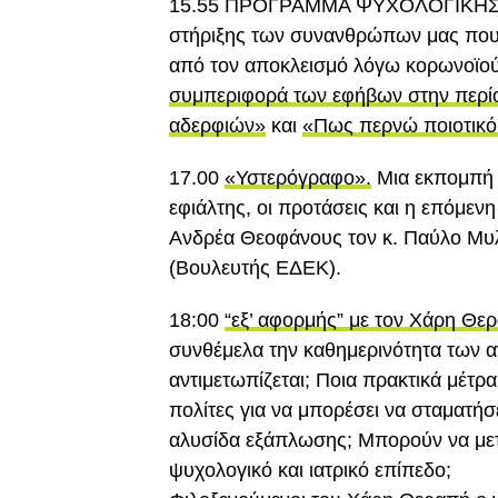
15.55 ΠΡΟΓΡΑΜΜΑ ΨΥΧΟΛΟΓΙΚΗΣ ΣΤ
στήριξης των συνανθρώπων μας που
από τον αποκλεισμό λόγω κορωνοϊο
συμπεριφορά των εφήβων στην περί
αδερφιών»
και
«Πως περνώ ποιοτικό 
17.00
«Υστερόγραφο».
Mια εκπομπή μ
εφιάλτης, οι προτάσεις και η επόμεν
Ανδρέα Θεοφάνους τον κ. Παύλο Μυλ
(Βουλευτής ΕΔΕΚ).
18:00
“εξ’ αφορμής” με τον Χάρη Θε
συνθέμελα την καθημερινότητα των
αντιμετωπίζεται; Ποια πρακτικά μέτρ
πολίτες για να μπορέσει να σταματήσ
αλυσίδα εξάπλωσης; Μπορούν να μετρ
ψυχολογικό και ιατρικό επίπεδο;