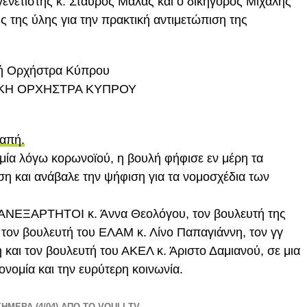
ενετιστής κ. Σταύρος Μαλάς και ο δικηγόρος Μιχάλης
 της ύλης για την πρακτική αντιμετώπιση της
κή Ορχήστρα Κύπρου
ΙΚΗ ΟΡΧΗΣΤΡΑ ΚΥΠΡΟΥ
ραπή.
ομία λόγω κορωνοϊού, η βουλή φήφισε εν μέρη τα
η και ανάβαλε την ψήφιση για τα νομοσχέδια των
 ΑΝΕΞΑΡΤΗΤΟΙ κ. Άννα Θεολόγου, τον βουλευτή της
ον βουλευτή του ΕΛΑΜ κ. Λίνο Παπαγιάννη, τον γγ
αι τον βουλευτή του ΑΚΕΛ κ. Άριστο Δαμιανού, σε μια
ονομία και την ευρύτερη κοινωνία.
ΣΗΜΕΡΑ (4/04) ΑΠΟ ΤΟ VOULI.TV