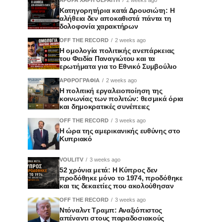
Κατηγορητήρια κατά Δρουσιώτη: Η
αλήθεια δεν αποκαθιστά πάντα τη
δολοφονία χαρακτήρων
OFF THE RECORD
2 weeks ago
Η ομολογία πολιτικής ανεπάρκειας
του Φειδία Παναγιώτου και τα
ερωτήματα για το Εθνικό Συμβούλιο
ΑΡΘΡΟΓΡΑΦΙΑ
2 weeks ago
Η πολιτική εργαλειοποίηση της
κοινωνίας των πολιτών: θεσμικά όρια
και δημοκρατικές συνέπειες
OFF THE RECORD
3 weeks ago
Η ώρα της αμερικανικής ευθύνης στο
Κυπριακό
VOULITV
3 weeks ago
52 χρόνια μετά: Η Κύπρος δεν
προδόθηκε μόνο το 1974, προδόθηκε
και τις δεκαετίες που ακολούθησαν
OFF THE RECORD
3 weeks ago
Ντόναλντ Τραμπ: Αναξιόπιστος
απέναντι στους παραδοσιακούς