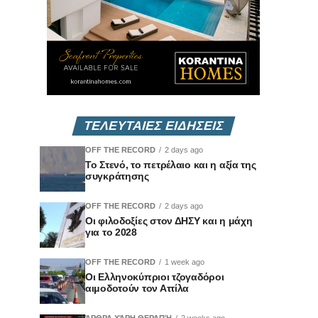
ΤΕΛΕΥΤΑΙΕΣ ΕΙΔΗΣΕΙΣ
OFF THE RECORD
2 days ago
Το Στενό, το πετρέλαιο και η αξία της
συγκράτησης
OFF THE RECORD
2 days ago
Οι φιλοδοξίες στον ΔΗΣΥ και η μάχη
για το 2028
OFF THE RECORD
1 week ago
Οι Ελληνοκύπριοι τζογαδόροι
αιμοδοτούν τον Αττίλα
ΆΡΘΡΑ ΧΆΡΗ ΘΕΡΑΠΉ
2 weeks ago