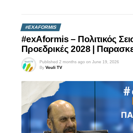
#EXAFORMIS
#exAformis – Πολιτικός Σε
Προεδρικές 2028 | Παρασκε
Published
2 months ago
on
June 19, 2026
By
Vouli TV