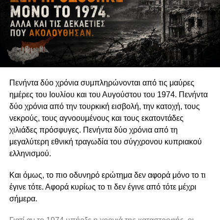
δημοκρατίας. Η δυνατότητα των οργανώσεων να
αναδεικνύουν παραμελημένα προβλήματα, να
υπερασπίζονται δικαιώματα και να συμβάλλουν στη
διαμόρφωση δημόσιων πολιτικών συνδέεται άμεσα με τη
διατήρηση της οργανωτικής και πνευματικής τους
αυτονομίας.
Πενήντα δύο χρόνια συμπληρώνονται από τις μαύρες
Η αυτονομία αυτή δεν συνεπάγεται πολιτική
ημέρες του Ιουλίου και του Αυγούστου του 1974. Πενήντα
ουδετερότητα. Μια οργάνωση μπορεί θεμιτά να
δύο χρόνια από την τουρκική εισβολή, την κατοχή, τους
υποστηρίζει περιβαλλοντικές πολιτικές, κοινωνικά
νεκρούς, τους αγνοουμένους και τους εκατοντάδες
δικαιώματα, θεσμικές μεταρρυθμίσεις ή συγκεκριμένες
χιλιάδες πρόσφυγες. Πενήντα δύο χρόνια από τη
νομοθετικές παρεμβάσεις. Μπορεί επίσης να ασκεί κριτική
μεγαλύτερη εθνική τραγωδία του σύγχρονου κυπριακού
στην κυβέρνηση, να συνεργάζεται με αιρετούς
ελληνισμού.
εκπροσώπους ή να συμμετέχει σε διαδικασίες δημόσιας
διαβούλευσης. Η Ευρωπαϊκή Επιτροπή αντιμετωπίζει την
Και όμως, το πιο οδυνηρό ερώτημα δεν αφορά μόνο το τι
ανοικτή, συμπεριληπτική και αποτελεσματική συμμετοχή
έγινε τότε. Αφορά κυρίως το τι δεν έγινε από τότε μέχρι
της κοινωνίας των πολιτών ως συστατικό στοιχείο της
σήμερα.
δημοκρατικής διακυβέρνησης. Η πολιτική
δραστηριοποίηση, επομένως, δεν αναιρεί την ανεξαρτησία