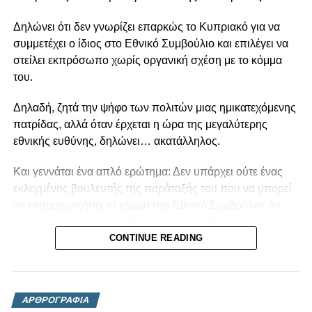
Δηλώνει ότι δεν γνωρίζει επαρκώς το Κυπριακό για να
συμμετέχει ο ίδιος στο Εθνικό Συμβούλιο και επιλέγει να
στείλει εκπρόσωπο χωρίς οργανική σχέση με το κόμμα
του.
Δηλαδή, ζητά την ψήφο των πολιτών μιας ημικατεχόμενης
πατρίδας, αλλά όταν έρχεται η ώρα της μεγαλύτερης
εθνικής ευθύνης, δηλώνει… ακατάλληλος.
Και γεννάται ένα απλό ερώτημα: Δεν υπάρχει ούτε ένας
εκλεγμένος βουλευτής της παράταξής του που να μπορεί
να εκπροσωπήσει το κόμμα στο Εθνικό Συμβούλιο; Αν
όχι, τότε με ποια πολιτική επάρκεια διεκδίκησαν την
εμπιστοσύνη των Κυπρίων;
CONTINUE READING
Η πολιτική δεν είναι βίντεο στο TikTok, ούτε παιχνίδι
δημοσιότητας. Είναι ευθύνη. Και όταν κάποιος
ΑΡΘΡΟΓΡΑΦΙΑ
παραδέχεται ότι δεν είναι σε θέση να ανταποκριθεί στην