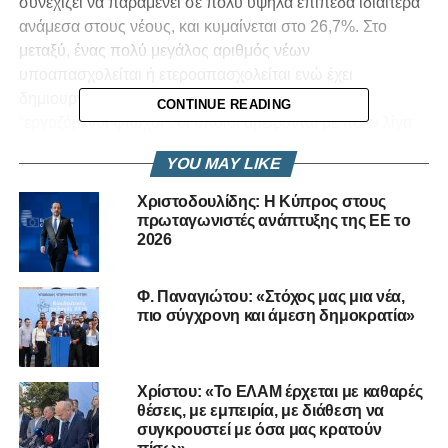
συνεχίζει να παραμένει σε πολύ υψηλά επίπεδα ιδιαίτερα
ανάμεσα στους νέους, και κυμαίνεται στο 26,7%. Στο
μεταξύ, ένας πολύ μεγάλος αριθμός νέων
υποαπασχολείται ή ετεροαπασχολείται ενώ έχει
δημιουργηθεί και μια νέα ομάδα εργαζομένων, οι
CONTINUE READING
“εργαζόμενοι-φτωχοί”, οι οποίοι αμείβονται με πολύ λίγα
χρήματα, με 200 ή 300 ευρώ τον μήνα.
YOU MAY LIKE
(ΚΥΠΕ)
Χριστοδουλίδης: Η Κύπρος στους
πρωταγωνιστές ανάπτυξης της ΕΕ το
2026
RELATED TOPICS:
ΑΝΕΡΓΊΑ
ΜΕΤΑΝΆΣΤΕΥΣΗ
ΝΈΟΙ
UP NEXT
Φ. Παναγιώτου: «Στόχος μας μια νέα,
ΑΝΑΛΥΣΗ | Η ΕΛΛΗΝΙΚΗ ΘΕΣΗ ΓΙΑ ΤΗΝ
πιο σύγχρονη και άμεση δημοκρατία»
ΑΣΦΑΛΕΙΑ ΣΤΟ ΚΥΠΡΙΑΚΟ
DON'T MISS
CARPE DIEM | ΠΕΡΙ ΚΥΠΡΙΑΚΟΥ ΚΑΙ ΑΛΛΩΝ
Χρίστου: «Το ΕΛΑΜ έρχεται με καθαρές
θέσεις, με εμπειρία, με διάθεση να
συγκρουστεί με όσα μας κρατούν