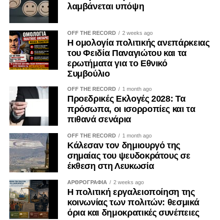
αποφάσεις και να οδηγήσουν σε μορφές «κατάληψης» της
λαμβάνεται υπόψη
διαδικασίας λήψης αποφάσεων από επιμέρους
συμφέροντα. Ο ΟΟΣΑ έχει επισημάνει ότι η αδιαφανής
OFF THE RECORD
2 weeks ago
άσκηση επιρροής περιορίζει την ακεραιότητα των θεσμών
Η ομολογία πολιτικής ανεπάρκειας
και υπονομεύει την εμπιστοσύνη των πολιτών.
του Φειδία Παναγιώτου και τα
ερωτήματα για το Εθνικό
Η ψηφιακή επικοινωνία διευρύνει περαιτέρω το πεδίο της
Συμβούλιο
εργαλειοποίησης. Φωτογραφίες, βίντεο, επιλεκτικά
OFF THE RECORD
1 month ago
αποσπάσματα και χορηγούμενες αναρτήσεις μπορούν να
Προεδρικές Εκλογές 2028: Τα
αναπαράγουν για μεγάλο χρονικό διάστημα μια
πρόσωπα, οι ισορροπίες και τα
περιορισμένη δράση, δημιουργώντας την εντύπωση
πιθανά σενάρια
προσωπικής πρωτοβουλίας ή ευρείας κοινωνικής
OFF THE RECORD
1 month ago
αποδοχής. Ο Κανονισμός (ΕΕ) 2024/900 για τη διαφάνεια
Κάλεσαν τον δημιουργό της
και τη στόχευση της πολιτικής διαφήμισης, ο οποίος
σημαίας του ψευδοκράτους σε
εφαρμόζεται κατά το μεγαλύτερο μέρος του από τις 10
έκθεση στη Λευκωσία
Οκτωβρίου 2025, ενισχύει τις υποχρεώσεις αναγνώρισης
ΑΡΘΡΟΓΡΑΦΙΑ
2 weeks ago
του πολιτικού διαφημιστικού περιεχομένου και
Η πολιτική εργαλειοποίηση της
γνωστοποίησης του χρηματοδότη. Μολονότι κάθε
κοινωνίας των πολιτών: θεσμικά
όρια και δημοκρατικές συνέπειες
ανάρτηση κοινωνικού φορέα δεν συνιστά πολιτική