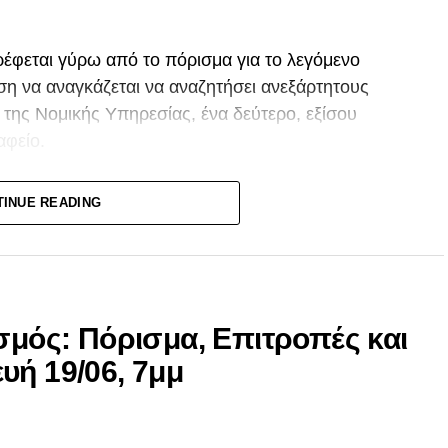
έφεται γύρω από το πόρισμα για το λεγόμενο
ση να αναγκάζεται να αναζητήσει ανεξάρτητους
 της Νομικής Υπηρεσίας, ένα δεύτερο, εξίσου
αφείο.
ση TAXAN αναμένεται να διαβιβαστεί στη Νομική
TINUE READING
 αν θα ασκήσει ποινικές διώξεις.
μικής Υπηρεσίας, που το 2022 είχε αποφανθεί ότι
ισμός: Πόρισμα, Επιτροπές και
δίωξη, να πείσει σήμερα ότι η νέα της απόφαση
ρελθόντος;
υή 19/06, 7μμ
παρκής και ανεξάρτητη μαρτυρία.