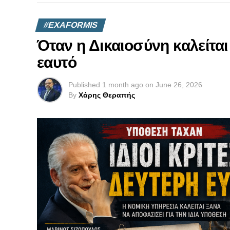
#EXAFORMIS
Όταν η Δικαιοσύνη καλείται 
εαυτό
Published
1 month ago
on
June 26, 2026
By
Χάρης Θεραπής