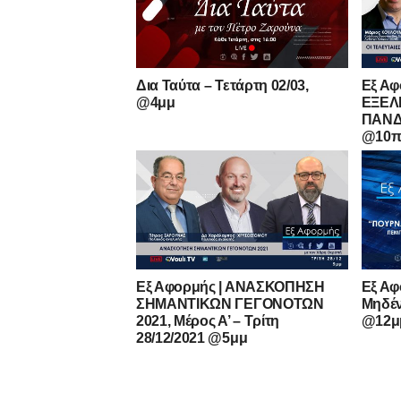
Δια Ταύτα – Τετάρτη 02/03,
Εξ Αφ
@4μμ
ΕΞΕΛ
ΠΑΝΔΗ
@10π
Εξ Αφορμής | ΑΝΑΣΚΟΠΗΣΗ
Εξ Αφ
ΣΗΜΑΝΤΙΚΩΝ ΓΕΓΟΝΟΤΩΝ
Μηδέν
2021, Μέρος Α’ – Τρίτη
@12μ
28/12/2021 @5μμ