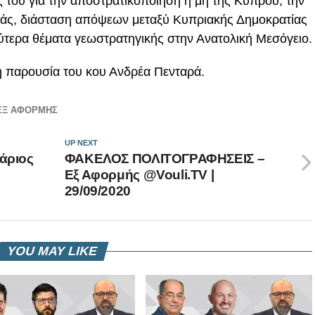
ς του για την αποστρατικοποίηση ή μή της Κύπρου, την
ράς, διάσταση απόψεων μεταξύ Κυπριακής Δημοκρατίας
ρύτερα θέματα γεωστρατηγικής στην Ανατολική Μεσόγειο.
η παρουσία του κου Ανδρέα Πενταρά.
ΕΞ ΑΦΟΡΜΗΣ
UP NEXT
Μάριος
ΦΑΚΕΛΟΣ ΠΟΛΙΤΟΓΡΑΦΗΣΕΙΣ –
Εξ Αφορμής @Vouli.TV |
29/09/2020
YOU MAY LIKE