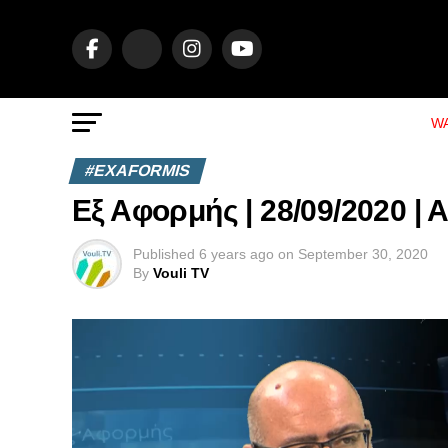
WA
#EXAFORMIS
Εξ Αφορμής | 28/09/2020 |
Published
6 years ago
on
September 30, 2020
By
Vouli TV