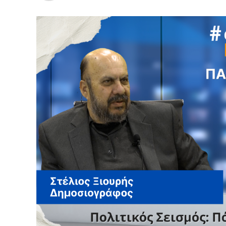
Κι όμως, λίγα χρόνια αργότερα, η Αρχή κα
εντόπισε στοιχεία και ενδείξεις που οδή
ποινικών αδικημάτων, με αποτέλεσμα να 
Το εύλογο ερώτημα δεν αφορά μόνο την ο
Αφορά το πώς είναι δυνατόν στοιχεία που
διερεύνηση να μην είχαν εντοπιστεί ή αξι
Και ακόμη περισσότερο, γιατί τότε δεν ζ
διερεύνηση.
Εδώ βρίσκεται η πραγματική πληγή.
Η αξιοπιστία της Δικαιοσύνης δεν κρίνεται
την ποιότητα των ερευνών, από τη συνέπε
προς την κοινωνία.