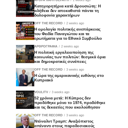
Κατηγορητήρια κατά Δρουσιώτη: Η
αλήθεια δεν αποκαθιστά πάντα τη
δολοφονία χαρακτήρων
OFF THE RECORD
2 weeks ago
Η ομολογία πολιτικής ανεπάρκειας
του Φειδία Παναγιώτου και τα
ερωτήματα για το Εθνικό Συμβούλιο
ΑΡΘΡΟΓΡΑΦΙΑ
2 weeks ago
Η πολιτική εργαλειοποίηση της
κοινωνίας των πολιτών: θεσμικά όρια
και δημοκρατικές συνέπειες
OFF THE RECORD
3 weeks ago
Η ώρα της αμερικανικής ευθύνης στο
Κυπριακό
VOULITV
3 weeks ago
52 χρόνια μετά: Η Κύπρος δεν
προδόθηκε μόνο το 1974, προδόθηκε
και τις δεκαετίες που ακολούθησαν
OFF THE RECORD
3 weeks ago
Ντόναλντ Τραμπ: Αναξιόπιστος
απέναντι στους παραδοσιακούς