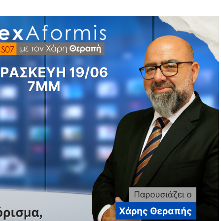
τά της Διαφθοράς, μέσω μιας εκτεταμένης έρευνας,
γησαν σε διαπίστωση πιθανής διάπραξης σοβαρών
ακολουθήσει νέα αστυνομική διερεύνηση.
υσία της υπόθεσης.
 κρίθηκαν ικανά να οδηγήσουν σε νέα ποινική
ολογηθεί στην πρώτη έρευνα.
ητήθηκαν συμπληρωματικές ανακρίσεις ή περαιτέρω
 μόνο από τις τελικές αποφάσεις της. Κρίνεται από
ια των χειρισμών και από την εικόνα που εκπέμπει