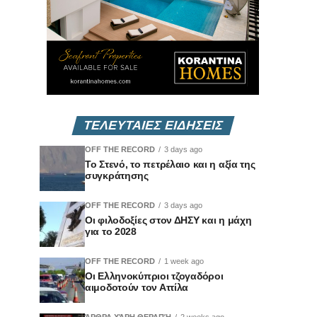
ΤΕΛΕΥΤΑΙΕΣ ΕΙΔΗΣΕΙΣ
OFF THE RECORD
3 days ago
Το Στενό, το πετρέλαιο και η αξία της
συγκράτησης
OFF THE RECORD
3 days ago
Οι φιλοδοξίες στον ΔΗΣΥ και η μάχη
για το 2028
OFF THE RECORD
1 week ago
Οι Ελληνοκύπριοι τζογαδόροι
αιμοδοτούν τον Αττίλα
ΆΡΘΡΑ ΧΆΡΗ ΘΕΡΑΠΉ
2 weeks ago