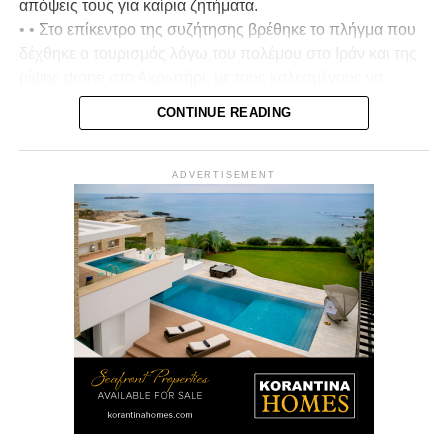
απόψεις τους για καίρια ζητήματα.
• • Στο επίκεντρο της συζήτησης βρέθηκε το πλήγμα που
δέχθηκε ο τουρισμός λόγω του πολέμου στο Ιράν και της
ρίψης drone στο Ακρωτήρι, με τους καλεσμένους να
σχολιάζουν και να αξιολογούν τη διαχείριση της
CONTINUE READING
κατάστασης από την κυβέρνηση, καθώς και τον βαθμό
στον οποίο επηρεάστηκε το αίσθημα ασφάλειας στην
Κύπρο.
ADVERTISEMENT
• Ιδιαίτερη αναφορά έγινε στα μέτρα που πρέπει να
ληφθούν για τη στήριξη του τουριστικού κλάδου, με
έμφαση στην ανάγκη προστασίας των εργαζομένων και
των επιχειρήσεων, ώστε να μην μείνουν στο περιθώριο σε
μια περίοδο αυξημένων προκλήσεων.
• Στη συζήτηση τέθηκε και το ζήτημα του αφθώδους
πυρετού, με τους υποψηφίους να τοποθετούνται για τις
ευθύνες σχετικά με την εξάπλωση του ιού και να
αναδεικνύουν την ανάγκη ουσιαστικής στήριξης των
κτηνοτρόφων. Ιδιαίτερη έμφαση δόθηκε στην εξασφάλιση