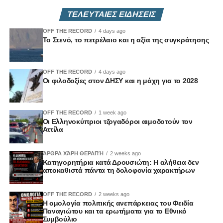
επαρκών αποζημιώσεων και στη διαμόρφωση πολιτικών
ΤΕΛΕΥΤΑΙΕΣ ΕΙΔΗΣΕΙΣ
που θα ενισχύσουν τον πρωτογενή τομέα.
• Τέλος, έντονος προβληματισμός εκφράστηκε για τα
OFF THE RECORD
4 days ago
Το Στενό, το πετρέλαιο και η αξία της συγκράτησης
ζητήματα διαφθοράς και το επίπεδο εμπιστοσύνης των
πολιτών προς τους θεσμούς, με αφορμή και τις
αποκαλύψεις του Μακάριου Δρουσιώτη, ανοίγοντας μια
OFF THE RECORD
4 days ago
ευρύτερη συζήτηση για τη διαφάνεια και τη λογοδοσία.
Οι φιλοδοξίες στον ΔΗΣΥ και η μάχη για το 2028
Η συζήτηση ανέδειξε τις πολλαπλές προκλήσεις που
αντιμετωπίζει η κυπριακή κοινωνία, αλλά και τις
συγκλίσεις και διαφοροποιήσεις μεταξύ των πολιτικών
OFF THE RECORD
1 week ago
Οι Ελληνοκύπριοι τζογαδόροι αιμοδοτούν τον
χώρων από τους οποίους προέρχονται οι καλεσμένοι,
Αττίλα
αποτυπώνοντας το εύρος των προσεγγίσεων στα κρίσιμα
ζητήματα.
ΆΡΘΡΑ ΧΆΡΗ ΘΕΡΑΠΉ
2 weeks ago
Ζωντανά στο Vouli TV και διαδικτυακά
Κατηγορητήρια κατά Δρουσιώτη: Η αλήθεια δεν
αποκαθιστά πάντα τη δολοφονία χαρακτήρων
OFF THE RECORD
2 weeks ago
Η ομολογία πολιτικής ανεπάρκειας του Φειδία
Παναγιώτου και τα ερωτήματα για το Εθνικό
Συμβούλιο