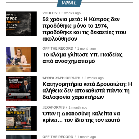
VIRAL
VOULITV
3 weeks ago
52 χρόνια μετά: Η Κύπρος δεν
προδόθηκε μόνο το 1974,
προδόθηκε και τις δεκαετίες που
ακολούθησαν
OFF THE RECORD
1 month ago
Το κλάμα γλίτωσε Υπ. Παιδείας
από ανασχηματισμό
ΆΡΘΡΑ ΧΆΡΗ ΘΕΡΑΠΉ
2 weeks ago
Κατηγορητήρια κατά Δρουσιώτη: Η
αλήθεια δεν αποκαθιστά πάντα τη
δολοφονία χαρακτήρων
#EXAFORMIS
1 month ago
Όταν η Δικαιοσύνη καλείται να
κρίνει… τον ίδιο της τον εαυτό
OFF THE RECORD
1 month ago