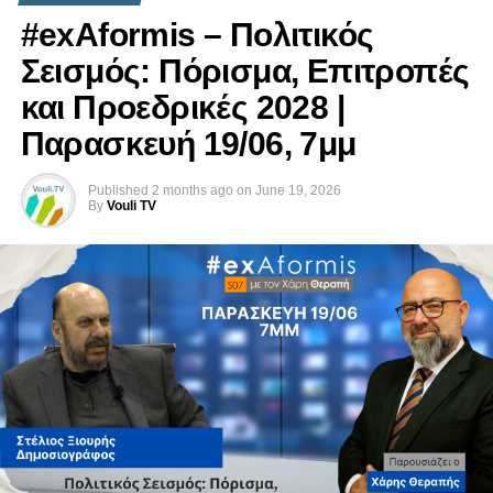
#exAformis – Πολιτικός
Σεισμός: Πόρισμα, Επιτροπές
και Προεδρικές 2028 |
Παρασκευή 19/06, 7μμ
Published
2 months ago
on
June 19, 2026
By
Vouli TV