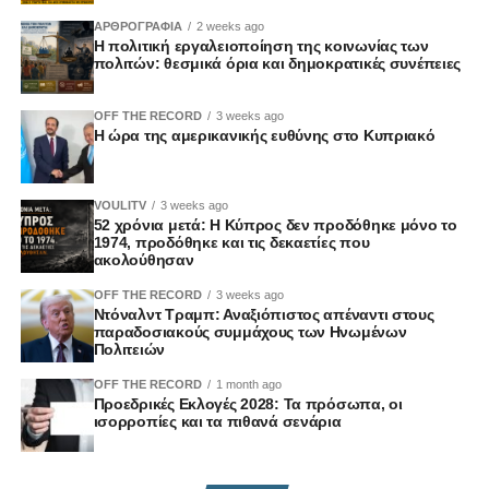
ΑΡΘΡΟΓΡΑΦΙΑ
2 weeks ago
Η πολιτική εργαλειοποίηση της κοινωνίας των
πολιτών: θεσμικά όρια και δημοκρατικές συνέπειες
OFF THE RECORD
3 weeks ago
Η ώρα της αμερικανικής ευθύνης στο Κυπριακό
VOULITV
3 weeks ago
52 χρόνια μετά: Η Κύπρος δεν προδόθηκε μόνο το
1974, προδόθηκε και τις δεκαετίες που
ακολούθησαν
OFF THE RECORD
3 weeks ago
Ντόναλντ Τραμπ: Αναξιόπιστος απέναντι στους
παραδοσιακούς συμμάχους των Ηνωμένων
Πολιτειών
OFF THE RECORD
1 month ago
Προεδρικές Εκλογές 2028: Τα πρόσωπα, οι
ισορροπίες και τα πιθανά σενάρια