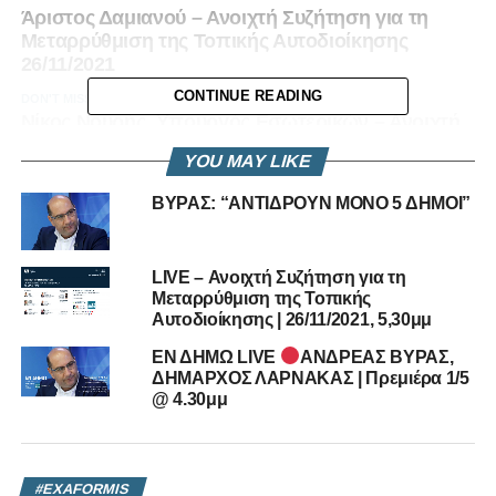
Άριστος Δαμιανού – Ανοιχτή Συζήτηση για τη
Μεταρρύθμιση της Τοπικής Αυτοδιοίκησης
26/11/2021
CONTINUE READING
DON'T MISS
Νίκος Νουρής, Υπουργός Εσωτερικών – Ανοιχτή
Συζήτηση για τη Μεταρρύθμιση της Τοπικής
YOU MAY LIKE
Αυτοδιοίκησης 26/11/2021
ΒΥΡΑΣ: “ΑΝΤΙΔΡΟΥΝ ΜΟΝΟ 5 ΔΗΜΟΙ”
LIVE – Ανοιχτή Συζήτηση για τη
Μεταρρύθμιση της Τοπικής
Αυτοδιοίκησης | 26/11/2021, 5,30μμ
ΕΝ ΔΗΜΩ LIVE
ΑΝΔΡΕΑΣ ΒΥΡΑΣ,
ΔΗΜΑΡΧΟΣ ΛΑΡΝΑΚΑΣ | Πρεμιέρα 1/5
@ 4.30μμ
#EXAFORMIS