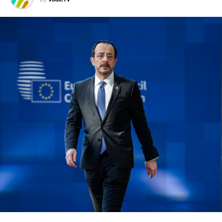
κοινοβουλευτικής επιτροπής στην Κύπρο εκφράστηκε
έκπληξη για το γεγονός ότι συνεχίζεται η ανοχή στους
ρύπους της Δεκέλειας. Θύμισε ότι το πρόβλημα της
ρύπανσης στη Δεκέλεια είναι γνωστό εδώ και δεκαετίες
και δήλωσε ότι καταψηφίζει τον προϋπολογισμό για να
στείλει μήνυμα.
Ο βουλευτής της ΔΗΠΑ Αλέκος Τρυφωνίδης υποστήριξε
ότι στο παρελθόν λήφθηκαν αποφάσεις που έθεσαν
εμπόδια στο αναπτυξιακό πρόγραμμα της ΑΗΚ και στην
επέκτασή της στις ΑΠΕ. Ανέφερε ότι αφαιρέθηκε η
υποχρέωση αποθήκευσης με μπαταρίες για ιδιώτες,
γεγονός που, όπως είπε, επιβαρύνει σήμερα το σύστημα
και τους καταναλωτές. Μίλησε επίσης για σκανδαλώδη,
κατά την έκφρασή του, συμφωνία που επέτρεψε σε ιδιώτη
να αξιοποιεί υποδομή της ΑΗΚ για να ανταγωνίζεται την
CYTA.
Ο Γενικός Γραμματέας του ΑΚΕΛ, Στεφάνος Στεφάνου,