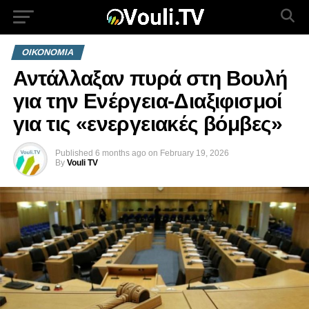
ΟΙΚΟΝΟΜΙΑ
Αντάλλαξαν πυρά στη Βουλή
για την Ενέργεια-Διαξιφισμοί
για τις «ενεργειακές βόμβες»
Published
6 months ago
on
February 19, 2026
By
Vouli TV