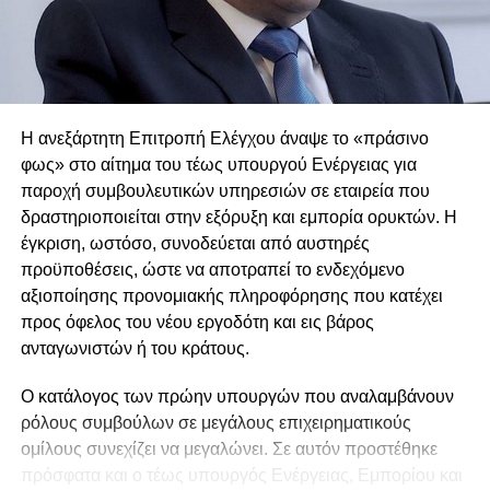
αναπτυξιακό μοντέλο.
Έγκριση συμπληρωματικού προϋπολογισμού ΑΗΚ
και συνέχιση συζήτησης
«Πάνω από όλα η Κύπρος», καταλήγει ο Πρόεδρος της
Δημοκρατίας.
Η συζήτηση συνεχίστηκε και σε ξεχωριστό θέμα της
ημερήσιας διάταξης, που αφορούσε συμπληρωματικό
Η ανεξάρτητη Επιτροπή Ελέγχου άναψε το «πράσινο
προϋπολογισμό της ΑΗΚ για την πληρωμή υπερωριών
φως» στο αίτημα του τέως υπουργού Ενέργειας για
εργαζομένων που συμμετείχαν στην αντιμετώπιση των
παροχή συμβουλευτικών υπηρεσιών σε εταιρεία που
πυρκαγιών στη Λεμεσό. Ο συμπληρωματικός
δραστηριοποιείται στην εξόρυξη και εμπορία ορυκτών. Η
προϋπολογισμός εγκρίθηκε ομόφωνα.
έγκριση, ωστόσο, συνοδεύεται από αυστηρές
προϋποθέσεις, ώστε να αποτραπεί το ενδεχόμενο
Ο βουλευτής του ΔΗΚΟ Χρύσης Παντελίδης υποστήριξε
αξιοποίησης προνομιακής πληροφόρησης που κατέχει
ότι η παρούσα διακυβέρνηση διαχειρίζεται με επιτυχία «τις
προς όφελος του νέου εργοδότη και εις βάρος
δύο μεγάλες ενεργειακές βόμβες» που παρέλαβε,
ανταγωνιστών ή του κράτους.
σημειώνοντας ότι πλέον η Δημοκρατία έχει στην κατοχή
της το πλοίο «Προμηθέας» και ότι προχώρησε στο
Ο κατάλογος των πρώην υπουργών που αναλαμβάνουν
άνοιγμα της αγοράς ηλεκτρικής ενέργειας. Αναφερόμενος
ρόλους συμβούλων σε μεγάλους επιχειρηματικούς
στο παρελθόν και στις εξελίξεις επί διακυβέρνησης
ομίλους συνεχίζει να μεγαλώνει. Σε αυτόν προστέθηκε
Τάσσου Παπαδόπουλου, είπε ότι στους πρώτους μήνες
πρόσφατα και ο τέως υπουργός Ενέργειας, Εμπορίου και