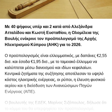
Με 40 ψήφους υπέρ και 2 κατά από Αλεξάνδρα
Ατταλίδου και Κωστή Ευσταθίου, η Ολομέλεια της
Βουλής ενέκρινε τον προϋπολογισμό της Αρχής
Ηλεκτρισμού Κύπρου (ΑΗΚ) για το 2026.
Ο προϋπολογισμός είναι ελλειμματικός, με δαπάνες €2,55
δισ. και έσοδα €1,95 δισ., με το ταμειακό έλλειμμα να
καλύπτεται μέσω δανεισμού και ιδίων κεφαλαίων.
Κεντρικά ζητήματα της συζήτησης αποτέλεσαν το υψηλό
κόστος ηλεκτρικής ενέργειας, οι ρύποι, η έλευση φυσικού
αερίου και η διείσδυση των Ανανεώσιμων Πηγών
Ενέργειας (ΑΠΕ).
Ο βουλευτής της ΕΔΕΚ, Μαρίνος Σιζόπουλος, δήλωσε ότι
το κόμμα του θα υπερψηφίσει τον προϋπολογισμό,