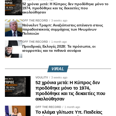
της συνοχής εκφράζουν την άποψη ότι οι
52 χρόνια μετά: Η Κύπρος δεν προδόθηκε μόνο το
χρηματοδοτήσεις για τη γεωργία και τις περιφέρειες έχουν
1974, προδόθηκε και τις δεκαετίες που
ακολούθησαν
ήδη περιοριστεί σημαντικά και προειδοποιούν πως οι
παραδοσιακές πολιτικές της Ευρωπαϊκής Ένωσης δεν
OFF THE RECORD
3 weeks ago
Ντόναλντ Τραμπ: Αναξιόπιστος απέναντι στους
διασφαλίζονται επαρκώς.
παραδοσιακούς συμμάχους των Ηνωμένων
Πολιτειών
Σε κάθε περίπτωση, οι διαπραγματεύσεις αναμένεται να
OFF THE RECORD
1 month ago
συνεχιστούν και τους επόμενους μήνες, ενώ ολοένα και
Προεδρικές Εκλογές 2028: Τα πρόσωπα, οι
περισσότεροι Ευρωπαίοι ηγέτες εκτιμούν ότι δύσκολα θα
ισορροπίες και τα πιθανά σενάρια
επιτευχθεί συμφωνία μέχρι το τέλος του έτους, το οποίο
έχει τεθεί ως χρονικός στόχος από τον πρόεδρο του
VIRAL
Ευρωπαϊκού Συμβουλίου, Αντόνιο Κόστα.
VOULITV
3 weeks ago
Χθες, πάντως, οι «27» κατέληξαν ομόφωνα στην
52 χρόνια μετά: Η Κύπρος δεν
παράταση των οικονομικών κυρώσεων κατά της Ρωσίας
προδόθηκε μόνο το 1974,
για ακόμη έναν χρόνο, στέλνοντας σαφές μήνυμα
προδόθηκε και τις δεκαετίες που
ακολούθησαν
συνέχειας της ευρωπαϊκής στήριξης προς το Κίεβο.
Παράλληλα, ενέκριναν κοινά συμπεράσματα για την
OFF THE RECORD
1 month ago
Ουκρανία, εξέλιξη που καταγράφεται για πρώτη φορά μετά
Το κλάμα γλίτωσε Υπ. Παιδείας