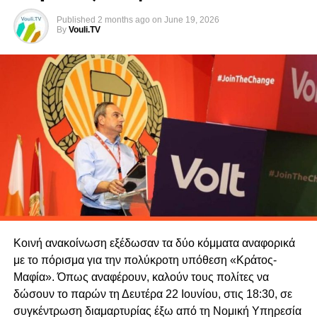
Πολίτες για την Κύπρο, Οδυσσέας Μιχαηλίδης, καθώς και
Published
2 months ago
on
June 19, 2026
ο Πρόεδρος της Άμεσης Δημοκρατίας, Φειδίας
By
Vouli.TV
Παναγιώτου.
Στη συνεδρία συμμετέχουν επίσης ο Υπουργός
Εξωτερικών, Κωνσταντίνος Κόμπος, ο Κυβερνητικός
Εκπρόσωπος, Κωνσταντίνος Λετυμπιώτης, ο
Αναπληρωτής Κυβερνητικός Εκπρόσωπος, Γιάννης
Αντωνίου, ο διαπραγματευτής Μενέλαος Μενελάου, ο
Σύμβουλος Εθνικής Ασφάλειας και επικεφαλής της ΚΥΠ,
Τάσος Τζιωνής, ο Διευθυντής του Διπλωματικού Γραφείου
του Προέδρου της Δημοκρατίας, Δώρος Βενέζης, καθώς
και ο Διευθυντής του Γραφείου Τύπου του Προέδρου,
Βίκτωρας Παπαδόπουλος.
Κοινή ανακοίνωση εξέδωσαν τα δύο κόμματα αναφορικά
με το πόρισμα για την πολύκροτη υπόθεση «Κράτος-
Μαφία». Όπως αναφέρουν, καλούν τους πολίτες να
δώσουν το παρών τη Δευτέρα 22 Ιουνίου, στις 18:30, σε
συγκέντρωση διαμαρτυρίας έξω από τη Νομική Υπηρεσία