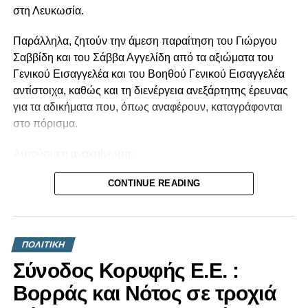
στη Λευκωσία.
Παράλληλα, ζητούν την άμεση παραίτηση του Γιώργου
Σαββίδη και του Σάββα Αγγελίδη από τα αξιώματα του
Γενικού Εισαγγελέα και του Βοηθού Γενικού Εισαγγελέα
αντίστοιχα, καθώς και τη διενέργεια ανεξάρτητης έρευνας
για τα αδικήματα που, όπως αναφέρουν, καταγράφονται
στο πόρισμα.
Αυτούσια η ανακοίνωση:
Το Πόρισμα της Αρχής Κατά της Διαφθοράς για το βιβλίο
CONTINUE READING
«Κράτος-Μαφία» επιβεβαίωσε όσα για χρόνια η κοινωνία
βιώνει από το σύστημα εξουσίας Αναστασιάδη. Την
τεράστια διαπλοκή και τα σκάνδαλα της διακυβέρνησης
ΠΟΛΙΤΙΚΗ
Αναστασιάδη-ΔΗΣΥ αλλά και τις πρακτικές συγκάλυψης
Σύνοδος Κορυφής Ε.Ε. :
της διαφθοράς. Τα αδικήματα για τα οποία ελέγχεται ο
τέως Πρόεδρος της Δημοκρατίας, Ν. Αναστασιάδης και
Βορράς και Νότος σε τροχιά
άνθρωποι του περιβάλλοντός του είναι εξαιρετικά σοβαρά