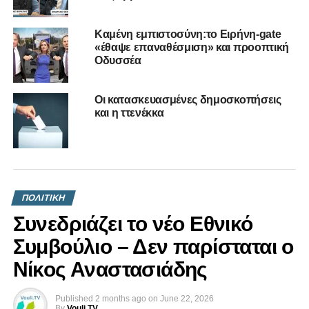
Τοπική Αυτοδιοίκηση στην Αμμόχωστο
Καμένη εμπιστοσύνη:το Ειρήνη-gate
«έθαψε επαναθέσμιση» και προοπτική
Οδυσσέα
Οι κατασκευασμένες δημοσκοπήσεις
και η ττενέκκα
ΠΟΛΙΤΙΚΗ
Συνεδριάζει το νέο Εθνικό
Συμβούλιο – Δεν παρίσταται ο
Νίκος Αναστασιάδης
Published
2 months ago
on
June 22, 2026
By
Vouli.TV