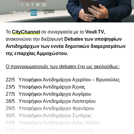
Το
CityChannel
σε συνεργασία με το
Vouli
.
TV
,
ανακοινώνει την διεξαγωγή
Debates
των υποψηφίων
Αντιδημάρχων των εννέα δημοτικών διαμερισμάτων
της επαρχίας Αμμοχώστου.
Ο προγραμματισμός των
debates
έχει ως ακολούθως:
22/5 Υποψήφιοι Αντιδημάρχοι Αχερίτου – Βρυσούλες
23/5 Υποψήφιοι Αντιδημάρχοι Άχνας
27/5 Υποψήφιοι Αντιδημάρχοι Αυγόρου
28/5 Υποψήφιοι Αντιδημάρχοι Λιοπετρίου
29/5 Υποψήφιοι Αντιδημάρχοι Φρενάρου
30/5 Υποψήφιοι Αντιδημάρχοι Σωτήρας
03/6 Υποψήφιοι Αντιδημάρχοι Αγίας Νάπας
04/6 Υποψήφιοι Αντιδημάρχοι Δερύνειας