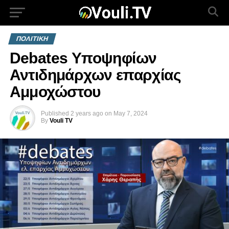
ΠΟΛΙΤΙΚΗ
Debates Υποψηφίων
Αντιδημάρχων επαρχίας
Αμμοχώστου
Published
2 years ago
on
May 7, 2024
By
Vouli TV