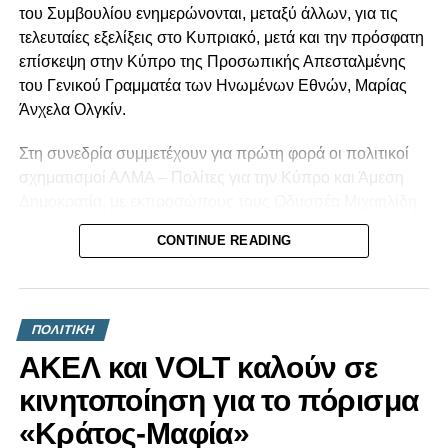
του Συμβουλίου ενημερώνονται, μεταξύ άλλων, για τις
τελευταίες εξελίξεις στο Κυπριακό, μετά και την πρόσφατη
επίσκεψη στην Κύπρο της Προσωπικής Απεσταλμένης
του Γενικού Γραμματέα των Ηνωμένων Εθνών, Μαρίας
Άνχελα Ολγκίν.
Στη συνεδρία συμμετέχουν για πρώτη φορά οι πολιτικοί
σχηματισμοί ΑΛΜΑ – Πολίτες για την Κύπρο και Άμεση
Δημοκρατία, με εκπροσώπους τους Οδυσσέα Μιχαηλίδη
και Φειδία Παναγιώτου αντίστοιχα. Σύμφωνα με
CONTINUE READING
πληροφορίες του ΚΥΠΕ, ο τέως Πρόεδρος της
Δημοκρατίας, Νίκος Αναστασιάδης, ενημέρωσε ότι δεν θα
παραστεί στη συνεδρία.
ΠΟΛΙΤΙΚΗ
Πιο συγκεκριμένα, στο Εθνικό Συμβούλιο συμμετέχουν η
ΑΚΕΛ και VOLT καλούν σε
Πρόεδρος του ΔΗΣΥ, Αννίτα Δημητρίου, ο Γενικός
Γραμματέας του ΑΚΕΛ, Στέφανος Στεφάνου, ο Πρόεδρος
κινητοποίηση για το πόρισμα
του ΕΛΑΜ, Χρίστος Χρίστου, ο Πρόεδρος του ΔΗΚΟ,
«Κράτος-Μαφία»
Νικόλας Παπαδόπουλος, ο Πρόεδρος του ΑΛΜΑ –