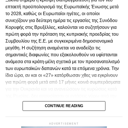
και Βοηθού Γενικού Εισαγγελέα.
επταετή προϋπολογισμό της Ευρωπαϊκής Ένωσης μετά
Ανεξάρτητη διερεύνηση για τα αδικήματα που
το 2028, καθώς οι Ευρωπαίοι ηγέτες, οι οποίοι
καταγράφονται στο Πόρισμα.
συνεχίζουν για δεύτερη ημέρα τις εργασίες της Συνόδου
Κορυφής στις Βρυξέλλες, καλούνται να συζητήσουν για
Προσαγωγή των υπόπτων στη Δικαιοσύνη,
πρώτη φορά την πρόταση της κυπριακής προεδρίας του
λογοδοσία και τιμωρία των ενόχων.
Συμβουλίου της Ε.Ε. με συγκεκριμένα δημοσιονομικά
Αναστήλωση των θεσμών και του κράτους
μεγέθη. Η συζήτηση αναμένεται να αναδείξει τις
δικαίου στην χώρα μας.
σημαντικές διαφωνίες που εξακολουθούν να υφίστανται
ανάμεσα στα κράτη-μέλη σχετικά με τον προσανατολισμό
των ευρωπαϊκών δαπανών κατά τα επόμενα χρόνια. Την
ίδια ώρα, αν και οι «27» κατόρθωσαν χθες να εγκρίνουν
για πρώτη φορά μετά από 17 μήνες κοινά συμπεράσματα
για την Ουκρανία και να ανανεώσουν τις κυρώσεις κατά
της Ρωσίας, δεν απουσίασαν οι εντάσεις γύρω από την
πρωτοβουλία του προέδρου του Ευρωπαϊκού
CONTINUE READING
Συμβουλίου, Αντόνιο Κόστα, να διερευνήσει δίαυλο
επικοινωνίας με τη Μόσχα.
ADVERTISEMENT