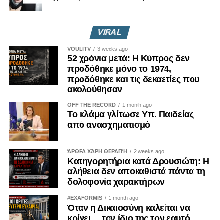
VIRAL
VOULITV
3 weeks ago
52 χρόνια μετά: Η Κύπρος δεν
προδόθηκε μόνο το 1974,
προδόθηκε και τις δεκαετίες που
ακολούθησαν
OFF THE RECORD
1 month ago
Το κλάμα γλίτωσε Υπ. Παιδείας
από ανασχηματισμό
ΆΡΘΡΑ ΧΆΡΗ ΘΕΡΑΠΉ
2 weeks ago
Κατηγορητήρια κατά Δρουσιώτη: Η
αλήθεια δεν αποκαθιστά πάντα τη
δολοφονία χαρακτήρων
#EXAFORMIS
1 month ago
Όταν η Δικαιοσύνη καλείται να
κρίνει… τον ίδιο της τον εαυτό