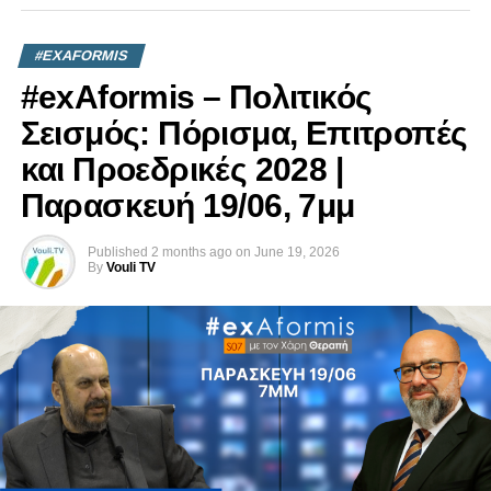
#EXAFORMIS
#exAformis – Πολιτικός
Σεισμός: Πόρισμα, Επιτροπές
και Προεδρικές 2028 |
Παρασκευή 19/06, 7μμ
Published
2 months ago
on
June 19, 2026
By
Vouli TV