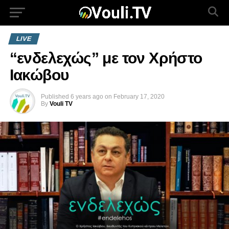
LIVE
“ενδελεχώς” με τον Χρήστο
Ιακώβου
Published
6 years ago
on
February 17, 2020
By
Vouli TV