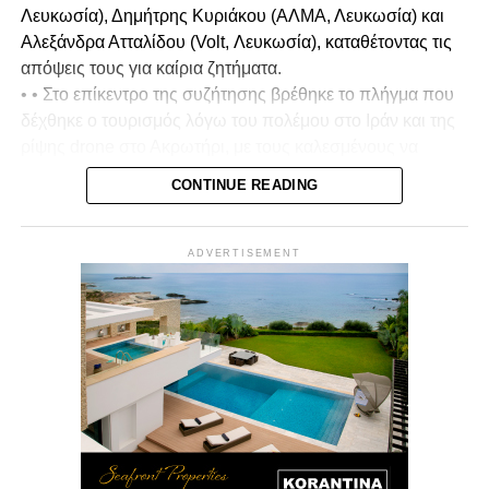
Λευκωσία), Δημήτρης Κυριάκου (ΑΛΜΑ, Λευκωσία) και
Αλεξάνδρα Ατταλίδου (Volt, Λευκωσία), καταθέτοντας τις
απόψεις τους για καίρια ζητήματα.
• • Στο επίκεντρο της συζήτησης βρέθηκε το πλήγμα που
δέχθηκε ο τουρισμός λόγω του πολέμου στο Ιράν και της
ρίψης drone στο Ακρωτήρι, με τους καλεσμένους να
σχολιάζουν και να αξιολογούν τη διαχείριση της
CONTINUE READING
κατάστασης από την κυβέρνηση, καθώς και τον βαθμό
στον οποίο επηρεάστηκε το αίσθημα ασφάλειας στην
Κύπρο.
ADVERTISEMENT
• Ιδιαίτερη αναφορά έγινε στα μέτρα που πρέπει να
ληφθούν για τη στήριξη του τουριστικού κλάδου, με
έμφαση στην ανάγκη προστασίας των εργαζομένων και
των επιχειρήσεων, ώστε να μην μείνουν στο περιθώριο σε
μια περίοδο αυξημένων προκλήσεων.
• Στη συζήτηση τέθηκε και το ζήτημα του αφθώδους
πυρετού, με τους υποψηφίους να τοποθετούνται για τις
ευθύνες σχετικά με την εξάπλωση του ιού και να