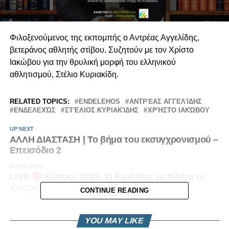
Φιλοξενούμενος της εκπομπής ο Αντρέας Αγγελίδης,
βετεράνος αθλητής στίβου. Συζητούν με τον Χρίστο
Ιακώβου για την θρυλική μορφή του ελληνικού
αθλητισμού, Στέλιο Κυριακίδη.
RELATED TOPICS:
ENDELEHOS
ΑΝΤΡΈΑΣ ΑΓΓΕΛΊΔΗΣ
ΕΝΔΕΛΕΧΏΣ
ΣΤ'ΕΛΙΟΣ ΚΥΡΙΑΚΊΔΗΣ
ΧΡΉΣΤΟ ΙΑΚΏΒΟΥ
UP NEXT
ΑΛΛΗ ΔΙΑΣΤΑΣΗ | Το βήμα του εκσυγχρονισμού –
Επεισόδιο 2
DON'T MISS
LIVE
Κύπρος 2025: Ο Εφιάλτης με Άλυτο το
Κυπριακό
CONTINUE READING
YOU MAY LIKE