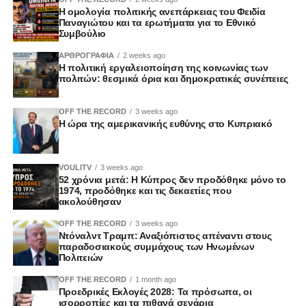
Η ομολογία πολιτικής ανεπάρκειας του Φειδία
Παναγιώτου και τα ερωτήματα για το Εθνικό
Συμβούλιο
ΑΡΘΡΟΓΡΑΦΙΑ
2 weeks ago
Η πολιτική εργαλειοποίηση της κοινωνίας των
πολιτών: θεσμικά όρια και δημοκρατικές συνέπειες
OFF THE RECORD
3 weeks ago
Η ώρα της αμερικανικής ευθύνης στο Κυπριακό
VOULITV
3 weeks ago
52 χρόνια μετά: Η Κύπρος δεν προδόθηκε μόνο το
1974, προδόθηκε και τις δεκαετίες που
ακολούθησαν
OFF THE RECORD
3 weeks ago
Ντόναλντ Τραμπ: Αναξιόπιστος απέναντι στους
παραδοσιακούς συμμάχους των Ηνωμένων
Πολιτειών
OFF THE RECORD
1 month ago
Προεδρικές Εκλογές 2028: Τα πρόσωπα, οι
ισορροπίες και τα πιθανά σενάρια