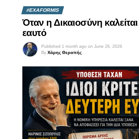
#EXAFORMIS
Όταν η Δικαιοσύνη καλείται 
εαυτό
Published
1 month ago
on
June 26, 2026
By
Χάρης Θεραπής