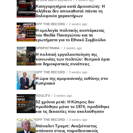
Κατηγορητήρια κατά Δρουσιώτη: Η
αλήθεια δεν αποκαθιστά πάντα τη
δολοφονία χαρακτήρων
OFF THE RECORD
2 weeks ago
Η ομολογία πολιτικής ανεπάρκειας
του Φειδία Παναγιώτου και τα
ερωτήματα για το Εθνικό Συμβούλιο
ΑΡΘΡΟΓΡΑΦΙΑ
2 weeks ago
Η πολιτική εργαλειοποίηση της
κοινωνίας των πολιτών: θεσμικά όρια
και δημοκρατικές συνέπειες
OFF THE RECORD
3 weeks ago
Η ώρα της αμερικανικής ευθύνης στο
Κυπριακό
VOULITV
3 weeks ago
52 χρόνια μετά: Η Κύπρος δεν
προδόθηκε μόνο το 1974, προδόθηκε
και τις δεκαετίες που ακολούθησαν
OFF THE RECORD
3 weeks ago
Ντόναλντ Τραμπ: Αναξιόπιστος
απέναντι στους παραδοσιακούς