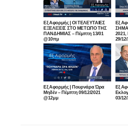
Εξ Αφορμής | ΟΙ ΤΕΛΕΥΤΑΙΕΣ
Εξ Α
ΕΞΕΛΙΞΕΙΣ ΣΤΟ ΜEΤΩΠΟ ΤΗΣ
ΣΗΜΑ
ΠΑΝΔΗΜΙΑΣ – Πέμπτη 13/01
2021,
@10πμ
29/12
Εξ Αφορμής | Πουρνάρα Ώρα
Εξ Αφ
Μηδέν – Πέμπτη 09/12/2021
Εκλογ
@12μμ
03/12