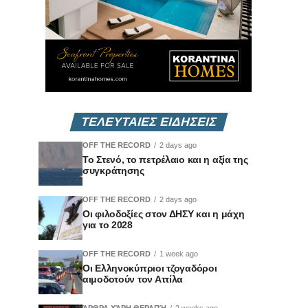
ΤΕΛΕΥΤΑΙΕΣ ΕΙΔΗΣΕΙΣ
OFF THE RECORD
2 days ago
Το Στενό, το πετρέλαιο και η αξία της
συγκράτησης
OFF THE RECORD
2 days ago
Οι φιλοδοξίες στον ΔΗΣΥ και η μάχη
για το 2028
OFF THE RECORD
1 week ago
Οι Ελληνοκύπριοι τζογαδόροι
αιμοδοτούν τον Αττίλα
ΆΡΘΡΑ ΧΆΡΗ ΘΕΡΑΠΉ
2 weeks ago