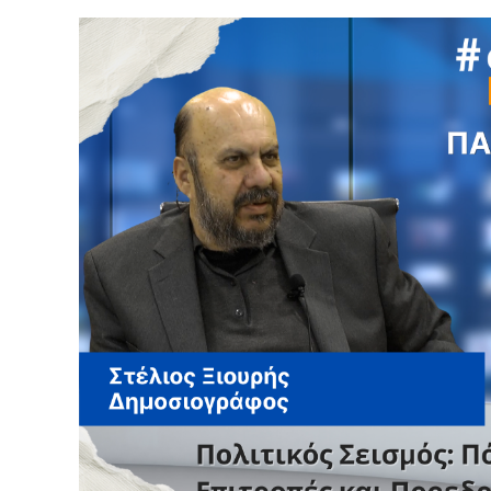
εντόπισε στοιχεία και ενδείξεις που οδή
ποινικών αδικημάτων, με αποτέλεσμα να 
Το εύλογο ερώτημα δεν αφορά μόνο την ο
Αφορά το πώς είναι δυνατόν στοιχεία που
διερεύνηση να μην είχαν εντοπιστεί ή αξι
Και ακόμη περισσότερο, γιατί τότε δεν ζ
διερεύνηση.
Εδώ βρίσκεται η πραγματική πληγή.
Η αξιοπιστία της Δικαιοσύνης δεν κρίνεται
την ποιότητα των ερευνών, από τη συνέπε
προς την κοινωνία.
Όταν οι ίδιες υποθέσεις επιστρέφουν μετά