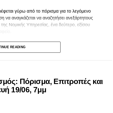
έφεται γύρω από το πόρισμα για το λεγόμενο
ση να αναγκάζεται να αναζητήσει ανεξάρτητους
 της Νομικής Υπηρεσίας, ένα δεύτερο, εξίσου
αφείο.
ση TAXAN αναμένεται να διαβιβαστεί στη Νομική
TINUE READING
 αν θα ασκήσει ποινικές διώξεις.
μικής Υπηρεσίας, που το 2022 είχε αποφανθεί ότι
ισμός: Πόρισμα, Επιτροπές και
δίωξη, να πείσει σήμερα ότι η νέα της απόφαση
ρελθόντος;
υή 19/06, 7μμ
παρκής και ανεξάρτητη μαρτυρία.
τά της Διαφθοράς, μέσω μιας εκτεταμένης έρευνας,