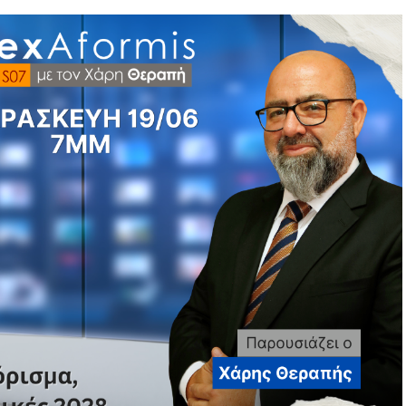
γησαν σε διαπίστωση πιθανής διάπραξης σοβαρών
ακολουθήσει νέα αστυνομική διερεύνηση.
υσία της υπόθεσης.
 κρίθηκαν ικανά να οδηγήσουν σε νέα ποινική
ολογηθεί στην πρώτη έρευνα.
ητήθηκαν συμπληρωματικές ανακρίσεις ή περαιτέρω
 μόνο από τις τελικές αποφάσεις της. Κρίνεται από
ια των χειρισμών και από την εικόνα που εκπέμπει
 από λίγα χρόνια με διαφορετικά δεδομένα και