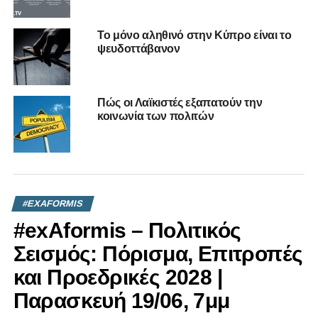
DON'T MISS
ΣΕ ΠΡΩΤΟ ΠΡΟΣΩΠΟ – Επεισόδιο 18 | 10/02 στις
To μόνο αληθινό στην Κύπρο είναι το
7μμ
ψευδοττάβανον
Πώς οι Λαϊκιστές εξαπατούν την
κοινωνία των πολιτών
#EXAFORMIS
#exAformis – Πολιτικός
Σεισμός: Πόρισμα, Επιτροπές
και Προεδρικές 2028 |
Παρασκευή 19/06, 7μμ