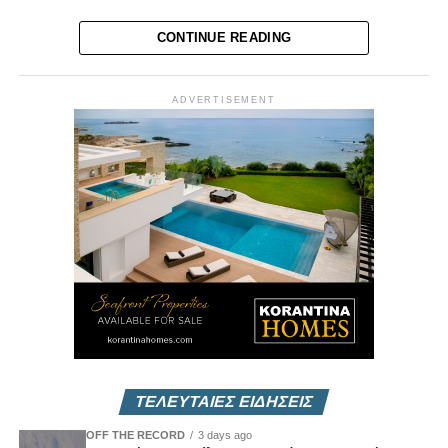
Απόψε στις 7:00 μ.μ. – Η τελική της προεκλογικής
CONTINUE READING
περιόδου με χιούμορ!
ADVERTISEMENT
ΤΕΛΕΥΤΑΙΕΣ ΕΙΔΗΣΕΙΣ
OFF THE RECORD
3 days ago