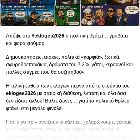
Απόψε στο
#ekloges2026
η πολιτική βγάζει… γραβάτα
και φορά χιούμορ!
Δημοσκοπήσεις, ατάκες, πολιτικά «καρφιά», ξωτικά,
σφυροδρεπανάκια, δράματα του 7.2%, γάτοι, κεραυνοί και
πολλές στιγμές που θα συζητηθούν!
Η τελική ευθεία των εκλογών περνά από το στούντιο του
ekloges2026
με σατιρική διάθεση, ένταση και όλα όσα
δεν είδατε αλλού! Βάλτε ζώνες… γιατί το πολιτικό θρίλερ
φτάνει στο μεγάλο φινάλε!
Γιατί λίγο πριν ανοίξουν οι κάλπες, χαλαρώνουμε, γελάμε
και θυμόμαστε τις στιγμές, τις ατάκες και τα πολιτικά
σκηνικά που σημάδεψαν αυτή την προεκλογική περίοδο.