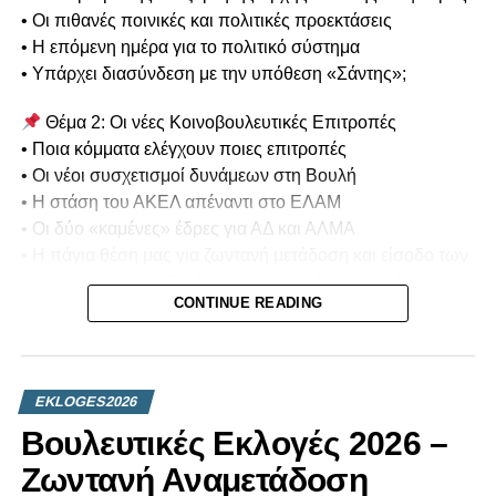
• Οι πιθανές ποινικές και πολιτικές προεκτάσεις
• Η επόμενη ημέρα για το πολιτικό σύστημα
• Υπάρχει διασύνδεση με την υπόθεση «Σάντης»;
Θέμα 2: Οι νέες Κοινοβουλευτικές Επιτροπές
• Ποια κόμματα ελέγχουν ποιες επιτροπές
• Οι νέοι συσχετισμοί δυνάμεων στη Βουλή
• Η στάση του ΑΚΕΛ απέναντι στο ΕΛΑΜ
• Οι δύο «καμένες» έδρες για ΑΔ και ΑΛΜΑ
• Η πάγια θέση μας για ζωντανή μετάδοση και είσοδο των
καμερών στις συνεδριάσεις των κοινοβουλευτικών
CONTINUE READING
επιτροπών
Θέμα 3: Προεδρικές Εκλογές 2028
• Ποιοι διαφαίνεται να διεκδικήσουν την Προεδρία της
EKLOGES2026
Δημοκρατίας;
Βουλευτικές Εκλογές 2026 –
• Πώς τοποθετούνται σήμερα τα πολιτικά κόμματα;
• Ποιες συμμαχίες διαμορφώνονται στο παρασκήνιο;
Ζωντανή Αναμετάδοση
• Τα πρώτα πολιτικά μηνύματα της νέας κοινοβουλευτικής