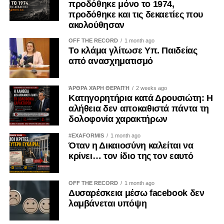
προδόθηκε μόνο το 1974,
προδόθηκε και τις δεκαετίες που
ακολούθησαν
OFF THE RECORD
1 month ago
Το κλάμα γλίτωσε Υπ. Παιδείας
από ανασχηματισμό
ΆΡΘΡΑ ΧΆΡΗ ΘΕΡΑΠΉ
2 weeks ago
Κατηγορητήρια κατά Δρουσιώτη: Η
αλήθεια δεν αποκαθιστά πάντα τη
δολοφονία χαρακτήρων
#EXAFORMIS
1 month ago
Όταν η Δικαιοσύνη καλείται να
κρίνει… τον ίδιο της τον εαυτό
OFF THE RECORD
1 month ago
Δυσαρέσκεια μέσω facebook δεν
λαμβάνεται υπόψη