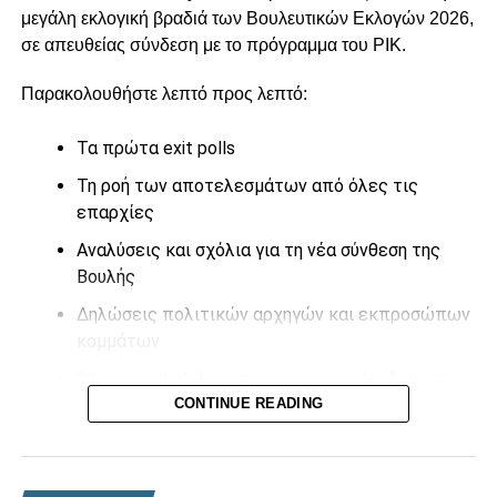
μεγάλη εκλογική βραδιά των Βουλευτικών Εκλογών 2026,
σε απευθείας σύνδεση με το πρόγραμμα του
ΡΙΚ
.
Παρακολουθήστε λεπτό προς λεπτό:
Τα πρώτα exit polls
Τη ροή των αποτελεσμάτων από όλες τις
επαρχίες
Αναλύσεις και σχόλια για τη νέα σύνθεση της
Βουλής
Δηλώσεις πολιτικών αρχηγών και εκπροσώπων
κομμάτων
Όλες τις εξελίξεις της εκλογικής βραδιάς σε
πραγματικό χρόνο
CONTINUE READING
Η ενημέρωση συνεχίζεται καθ’ όλη τη διάρκεια της νύχτας
με συνεχή ανανέωση αποτελεσμάτων και ζωντανές