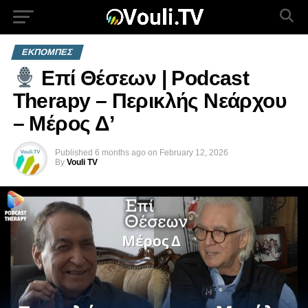
ΕΚΠΟΜΠΕΣ
Επί Θέσεων | Podcast
Therapy – Περικλής Νεάρχου
– Μέρος Δ’
Published
6 months ago
on
February 12, 2026
By
Vouli TV