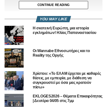
CONTINUE READING
YOU MAY LIKE
Η σκοτεινή Ευρώπη, μια ιστορία
εγκλημάτων! Ηλίας Παπαναστασίου
Οι Wannabe Εθνοσωτήρες και το
Reality της Οργής
Χρίστου: «Το ΕΛΑΜ έρχεται με καθαρές
RELATED TOPICS:
PODCAST
PODCAST THERAPY
θέσεις, με εμπειρία, με διάθεση να
VOULI.TV
ΕΠΊ ΘΈΣΕΩΝ
ΠΕΡΙΚΛΉΣ ΝΕΆΡΧΟΥ
συγκρουστεί με όσα μας κρατούν
ΠΟΛΙΤΙΚΉ ΑΝΆΛΥΣΗ
πίσω»
UP NEXT
EKLOGES2026 – Θέματα Επικαιρότητας
ΑΠΛΗ ΠΡΑΓΜΑΤΙΚΟΤΗΤΑ – Πέμπτη 12/02 στις
| Δευτέρα 04/05 στις 7μμ
9μμ