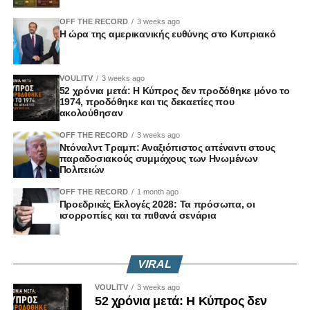
OFF THE RECORD
3 weeks ago
Η ώρα της αμερικανικής ευθύνης στο Κυπριακό
VOULITV
3 weeks ago
52 χρόνια μετά: Η Κύπρος δεν προδόθηκε μόνο το
1974, προδόθηκε και τις δεκαετίες που
ακολούθησαν
OFF THE RECORD
3 weeks ago
Ντόναλντ Τραμπ: Αναξιόπιστος απέναντι στους
παραδοσιακούς συμμάχους των Ηνωμένων
Πολιτειών
OFF THE RECORD
1 month ago
Προεδρικές Εκλογές 2028: Τα πρόσωπα, οι
ισορροπίες και τα πιθανά σενάρια
VIRAL
VOULITV
3 weeks ago
52 χρόνια μετά: Η Κύπρος δεν