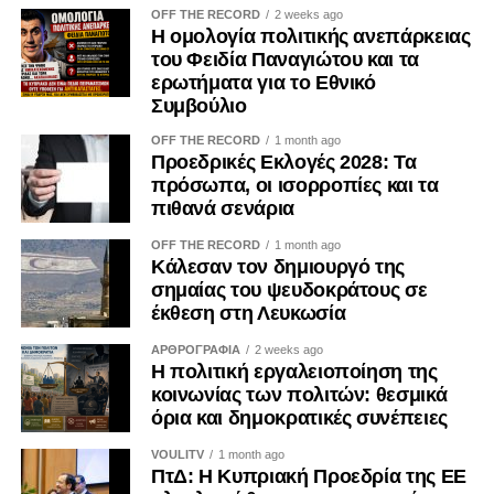
OFF THE RECORD
2 weeks ago
Η ομολογία πολιτικής ανεπάρκειας
του Φειδία Παναγιώτου και τα
ερωτήματα για το Εθνικό
Συμβούλιο
OFF THE RECORD
1 month ago
Προεδρικές Εκλογές 2028: Τα
πρόσωπα, οι ισορροπίες και τα
πιθανά σενάρια
OFF THE RECORD
1 month ago
Κάλεσαν τον δημιουργό της
σημαίας του ψευδοκράτους σε
έκθεση στη Λευκωσία
ΑΡΘΡΟΓΡΑΦΙΑ
2 weeks ago
Η πολιτική εργαλειοποίηση της
κοινωνίας των πολιτών: θεσμικά
όρια και δημοκρατικές συνέπειες
VOULITV
1 month ago
ΠτΔ: Η Κυπριακή Προεδρία της ΕΕ