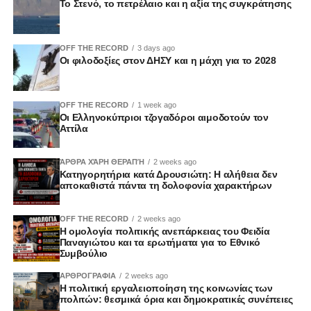
Το Στενό, το πετρέλαιο και η αξία της συγκράτησης
OFF THE RECORD
3 days ago
Οι φιλοδοξίες στον ΔΗΣΥ και η μάχη για το 2028
OFF THE RECORD
1 week ago
Οι Ελληνοκύπριοι τζογαδόροι αιμοδοτούν τον
Αττίλα
ΆΡΘΡΑ ΧΆΡΗ ΘΕΡΑΠΉ
2 weeks ago
Κατηγορητήρια κατά Δρουσιώτη: Η αλήθεια δεν
αποκαθιστά πάντα τη δολοφονία χαρακτήρων
OFF THE RECORD
2 weeks ago
Η ομολογία πολιτικής ανεπάρκειας του Φειδία
Παναγιώτου και τα ερωτήματα για το Εθνικό
Συμβούλιο
ΑΡΘΡΟΓΡΑΦΙΑ
2 weeks ago
Η πολιτική εργαλειοποίηση της κοινωνίας των
πολιτών: θεσμικά όρια και δημοκρατικές συνέπειες