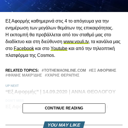
Εξ Αφορμής καθημερινά στις 4 το απόγευμα για την
ενημέρωση των μεγάλων θεμάτων της επικαιρότητας.
Η εκπομπή θα προβάλλεται από τον σταθμό μας στο
διαδίκτυο και στη διεύθυνση
www.vouli.tv
, τα κανάλια μας
στο
Facebook
και στο
Youtube
και από την τηλεοπτική
πλατφόρμα της Cosmos.
RELATED TOPICS:
TOTHEMAONLINE.COM
ΕΞ ΑΦΟΡΜΗΣ
ΦΆΝΗΣ ΜΑΚΡΊΔΗΣ
ΧΆΡΗΣ ΘΕΡΑΠΉΣ
UP NEXT
“Εξ Αφορμής” | 14.09.2020 | ΑΝΝΑ ΘΕΟΛΟΓΟΥ
DON'T MISS
Εξ Αφορμής | LIVE Πέμπτη 21/5/2020 @ 4μμ
CONTINUE READING
YOU MAY LIKE