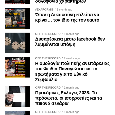
δολοφονία χαρακτήρων
Σήμερα, λοιπόν, η 19η Μαΐου δεν είναι απλώς ημέρα
πένθους.
#EXAFORMIS
1 month ago
Όταν η Δικαιοσύνη καλείται να
κρίνει… τον ίδιο της τον εαυτό
Είναι ημέρα ευθύνης.
Ημέρα μνήμης.
OFF THE RECORD
1 month ago
Δυσαρέσκεια μέσω facebook δεν
Ημέρα διεκδίκησης της αλήθειας.
λαμβάνεται υπόψη
Γιατί κάποιοι έφυγαν παίρνοντας μαζί τους μόνο τις ψυχές
OFF THE RECORD
2 weeks ago
τους.
Η ομολογία πολιτικής ανεπάρκειας
του Φειδία Παναγιώτου και τα
Και εμείς οφείλουμε να κρατήσουμε ζωντανή τη μνήμη
ερωτήματα για το Εθνικό
τους.
Συμβούλιο
OFF THE RECORD
1 month ago
Όχι από μίσος.
Προεδρικές Εκλογές 2028: Τα
πρόσωπα, οι ισορροπίες και τα
Αλλά από χρέος.
πιθανά σενάρια
OFF THE RECORD
1 month ago