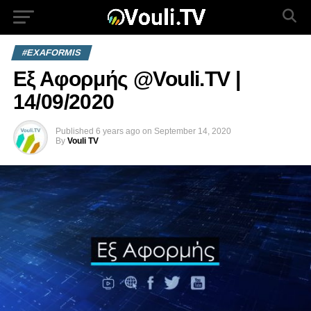
#EXAFORMIS
Εξ Αφορμής @Vouli.TV |
14/09/2020
Published
6 years ago
on
September 14, 2020
By
Vouli TV