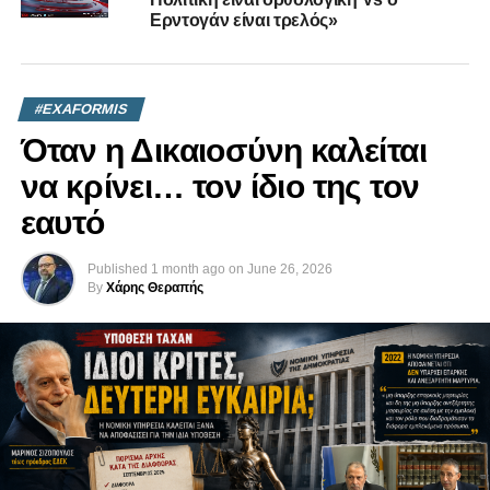
Eρντογάν είναι τρελός»
#EXAFORMIS
Όταν η Δικαιοσύνη καλείται
να κρίνει… τον ίδιο της τον
εαυτό
Published
1 month ago
on
June 26, 2026
By
Χάρης Θεραπής