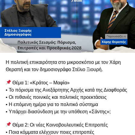
Κι όμως, λίγα χρόνια αργότερα, η Αρχή κατά της
Διαφθοράς, μέσω μιας εκτεταμένης έρευνας, εντόπισε
στοιχεία και ενδείξεις που οδήγησαν σε διαπίστωση
πιθανής διάπραξης σοβαρών ποινικών αδικημάτων, με
αποτέλεσμα να ακολουθήσει νέα αστυνομική διερεύνηση.
Το εύλογο ερώτημα δεν αφορά μόνο την ουσία της
υπόθεσης.
Η πολιτική επικαιρότητα στο μικροσκόπιο με τον Χάρη
Αφορά το πώς είναι δυνατόν στοιχεία που κρίθηκαν ικανά
Θεραπή και τον δημοσιογράφο Στέλιο Ξιουρή.
να οδηγήσουν σε νέα ποινική διερεύνηση να μην είχαν
Θέμα 1: «Κράτος – Μαφία»
εντοπιστεί ή αξιολογηθεί στην πρώτη έρευνα.
• Το πόρισμα της Ανεξάρτητης Αρχής κατά της Διαφθοράς
Και ακόμη περισσότερο, γιατί τότε δεν ζητήθηκαν
• Οι πιθανές ποινικές και πολιτικές προεκτάσεις
συμπληρωματικές ανακρίσεις ή περαιτέρω διερεύνηση.
• Η επόμενη ημέρα για το πολιτικό σύστημα
• Υπάρχει διασύνδεση με την υπόθεση «Σάντης»;
Εδώ βρίσκεται η πραγματική πληγή.
Θέμα 2: Οι νέες Κοινοβουλευτικές Επιτροπές
Η αξιοπιστία της Δικαιοσύνης δεν κρίνεται μόνο από τις
• Ποια κόμματα ελέγχουν ποιες επιτροπές