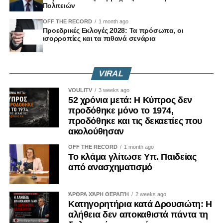
Πολιτειών
Οικολόγων.
OFF THE RECORD
1 month ago
Η απόφαση αυτή δεν είναι μια τυπική νομοθετική πράξη.
Προεδρικές Εκλογές 2028: Τα πρόσωπα, οι
ισορροπίες και τα πιθανά σενάρια
Είναι μήνυμα.
Μήνυμα ότι η ιστορική μνήμη δεν διαπραγματεύεται.
VIRAL
VOULITV
3 weeks ago
Μήνυμα ότι η αλήθεια δεν μπορεί να μένει εγκλωβισμένη
52 χρόνια μετά: Η Κύπρος δεν
σε συμβολικές αναφορές.
προδόθηκε μόνο το 1974,
προδόθηκε και τις δεκαετίες που
Μήνυμα ότι τα εγκλήματα κατά της ανθρωπότητας δεν
ακολούθησαν
διαγράφονται επειδή πέρασαν δεκαετίες.
OFF THE RECORD
1 month ago
Το κλάμα γλίτωσε Υπ. Παιδείας
Γιατί οι κοινωνίες που ξεχνούν, επαναλαμβάνουν.
από ανασχηματισμό
Και οι κοινωνίες που φοβούνται να πουν την αλήθεια,
ΆΡΘΡΑ ΧΆΡΗ ΘΕΡΑΠΉ
2 weeks ago
αφήνουν χώρο στους αρνητές της ιστορίας να
Κατηγορητήρια κατά Δρουσιώτη: Η
ξαναγράψουν το παρελθόν.
αλήθεια δεν αποκαθιστά πάντα τη