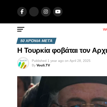
WA
50 ΧΡΌΝΙΑ ΜΕΤΆ
Η Τουρκία φοβάται τον Αρ
Published
1 year ago
on
April 28, 2025
By
Vouli.TV