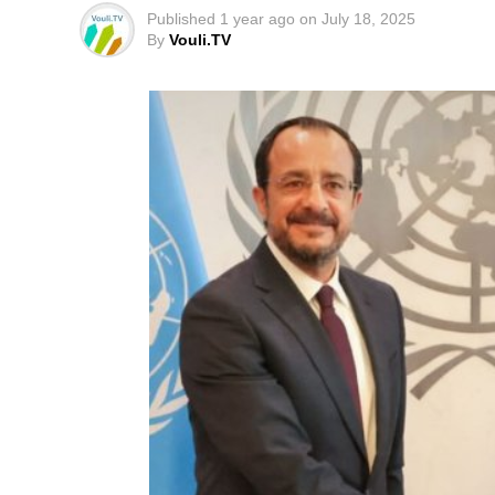
Published
1 year ago
on
July 18, 2025
By
Vouli.TV