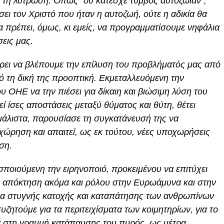
ας τη λύτρωση. Όπως “ου κατέσχε τύμβος αυτοζωίαν”,
ι τον Χριστό που ήταν η αυτοζωή, ούτε η αδικία θα
Θα πρέπει, όμως, κι εμείς, να προγραμματίσουμε νηφάλια
σεις μας.
ρει να βλέπουμε την επίλυση του προβλήματός μας από
πό τη δική της προοπτική. Εκμεταλλευόμενη την
υ ΟΗΕ να την πιέσει για δίκαιη και βιώσιμη λύση του
εί ίσες αποστάσεις μεταξύ θύματος και θύτη, θέτει
 μάλιστα, παρουσίασε τη συγκατάνευσή της να
χώρηση και απαιτεί, ως εκ τούτου, νέες υποχωρήσεις
ση.
σποιούμενη την ειρηνοποιό, προκειμένου να επιτύχει
ια απόκτηση ακόμα και ρόλου στην Ευρωάμυνα και στην
α στυγνής κατοχής και καταπάτησης των ανθρωπίνων
ζητούμε για τα περιτειχίσματα των κοιμητηρίων, για το
α στη γραμμή κατάπαυσης του πυρός, ως μέτρα