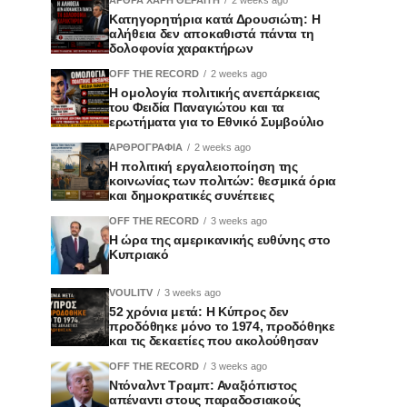
Κατηγορητήρια κατά Δρουσιώτη: Η
αλήθεια δεν αποκαθιστά πάντα τη
δολοφονία χαρακτήρων
OFF THE RECORD
2 weeks ago
Η ομολογία πολιτικής ανεπάρκειας
του Φειδία Παναγιώτου και τα
ερωτήματα για το Εθνικό Συμβούλιο
ΑΡΘΡΟΓΡΑΦΙΑ
2 weeks ago
Η πολιτική εργαλειοποίηση της
κοινωνίας των πολιτών: θεσμικά όρια
και δημοκρατικές συνέπειες
OFF THE RECORD
3 weeks ago
Η ώρα της αμερικανικής ευθύνης στο
Κυπριακό
VOULITV
3 weeks ago
52 χρόνια μετά: Η Κύπρος δεν
προδόθηκε μόνο το 1974, προδόθηκε
και τις δεκαετίες που ακολούθησαν
OFF THE RECORD
3 weeks ago
Ντόναλντ Τραμπ: Αναξιόπιστος
απέναντι στους παραδοσιακούς