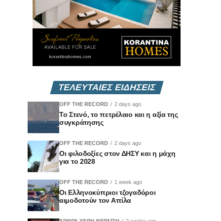
ΤΕΛΕΥΤΑΙΕΣ ΕΙΔΗΣΕΙΣ
OFF THE RECORD
2 days ago
Το Στενό, το πετρέλαιο και η αξία της
συγκράτησης
OFF THE RECORD
2 days ago
Οι φιλοδοξίες στον ΔΗΣΥ και η μάχη
για το 2028
OFF THE RECORD
1 week ago
Οι Ελληνοκύπριοι τζογαδόροι
αιμοδοτούν τον Αττίλα
ΆΡΘΡΑ ΧΆΡΗ ΘΕΡΑΠΉ
2 weeks ago