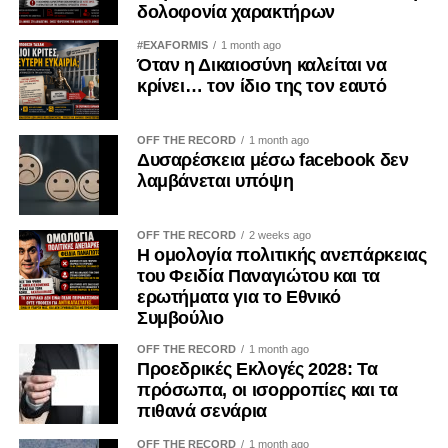
δολοφονία χαρακτήρων
Ανήκει και στον κάθε πολίτη ξεχωριστά. Ο πατριωτισμός
δεν εξαντλείται στις επετειακές ομιλίες, ούτε στις
#EXAFORMIS
1 month ago
Όταν η Δικαιοσύνη καλείται να
αναρτήσεις στα μέσα κοινωνικής δικτύωσης.
κρίνει… τον ίδιο της τον εαυτό
Αποδεικνύεται καθημερινά μέσα από τις προσωπικές μας
επιλογές. Δεν μπορεί κανείς να καταδικάζει την κατοχή και
ταυτόχρονα να χρηματοδοτεί, έστω και έμμεσα, τις
OFF THE RECORD
1 month ago
Δυσαρέσκεια μέσω facebook δεν
οικονομικές δομές που τη συντηρούν.
λαμβάνεται υπόψη
Η Κύπρος εξακολουθεί να ζει τις συνέπειες της εισβολής
του 1974. Οι πρόσφυγες παραμένουν μακριά από τις
OFF THE RECORD
2 weeks ago
Η ομολογία πολιτικής ανεπάρκειας
πατρογονικές τους εστίες. Οι οικογένειες των
του Φειδία Παναγιώτου και τα
αγνοουμένων συνεχίζουν να αναζητούν απαντήσεις. Οι
ερωτήματα για το Εθνικό
εγκλωβισμένοι εξακολουθούν να δοκιμάζονται. Η κατοχή
Συμβούλιο
δεν ανήκει στο παρελθόν· είναι μια καθημερινή
OFF THE RECORD
1 month ago
πραγματικότητα.
Προεδρικές Εκλογές 2028: Τα
πρόσωπα, οι ισορροπίες και τα
Γι’ αυτό η ενίσχυση των παράνομων καζίνων στα
πιθανά σενάρια
κατεχόμενα δεν μπορεί να θεωρείται μια αθώα
προσωπική επιλογή. Είναι μια πράξη με πολιτικές,
OFF THE RECORD
1 month ago