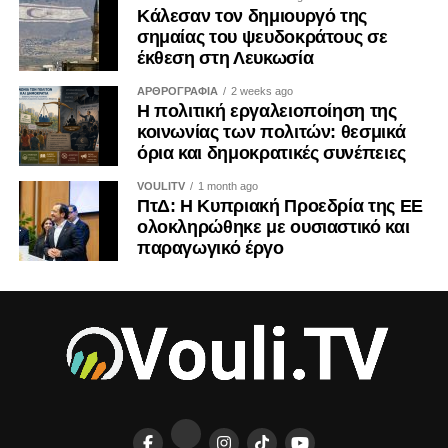
Κάλεσαν τον δημιουργό της
οικονομικές και εθνικές προεκτάσεις. Και ως τέτοια οφείλει
σημαίας του ψευδοκράτους σε
να αντιμετωπίζεται από όλους μας με τη σοβαρότητα που
έκθεση στη Λευκωσία
της αρμόζει.
ΑΡΘΡΟΓΡΑΦΙΑ
2 weeks ago
Η πολιτική εργαλειοποίηση της
Η ιστορία διδάσκει ότι τα τετελεσμένα παγιώνονται όταν οι
κοινωνίας των πολιτών: θεσμικά
κοινωνίες συνηθίζουν να τα αποδέχονται. Η Κύπρος δεν
όρια και δημοκρατικές συνέπειες
έχει την πολυτέλεια ούτε της αδιαφορίας ούτε της λήθης.
VOULITV
1 month ago
ΠτΔ: Η Κυπριακή Προεδρία της ΕΕ
ΤΟΥ ΚΡΙΣ ΜΙΧΑΗΛ
ολοκληρώθηκε με ουσιαστικό και
παραγωγικό έργο