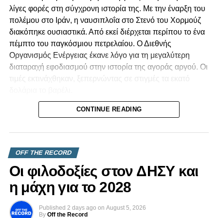
λίγες φορές στη σύγχρονη ιστορία της. Με την έναρξη του
πολέμου στο Ιράν, η ναυσιπλοΐα στο Στενό του Χορμούζ
διακόπηκε ουσιαστικά. Από εκεί διέρχεται περίπου το ένα
πέμπτο του παγκόσμιου πετρελαίου. Ο Διεθνής
Οργανισμός Ενέργειας έκανε λόγο για τη μεγαλύτερη
διαταραχή εφοδιασμού στην ιστορία της αγοράς αργού. Οι
τιμές εκτινάχθηκαν, ξεπερνώντας σε στιγμές τα εκατό
δολάρια το βαρέλι.
CONTINUE READING
Για μια χώρα όπως η Κυπριακή Δημοκρατία, που
καλύπτει σχεδόν όλες τις ανάγκες της σε υγρά καύσιμα
μέσω εισαγωγών, ένα τέτοιο σοκ δεν είναι μια αφηρημένη
είδηση από τα διεθνή. Το νιώθουμε. Το βλέπουμε στο
OFF THE RECORD
κόστος των μεταφορών, στην τιμή του ρεύματος, στο
Οι φιλοδοξίες στον ΔΗΣΥ και
καθημερινό καλάθι του νοικοκυριού. Οι μικρές οικονομίες
που εξαρτώνται πλήρως από εισαγωγές είναι εκείνες που
η μάχη για το 2028
εκτίθενται πρώτες και πιο σκληρά.
Published
2 days ago
on
August 5, 2026
Κι όμως, η κρίση δεν κατέληξε στο χειρότερο σενάριο.
By
Off the Record