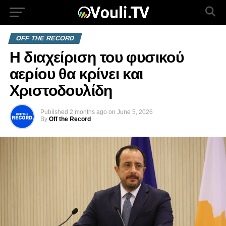
OFF THE RECORD
Η διαχείριση του φυσικού
αερίου θα κρίνει και
Χριστοδουλίδη
Published
2 months ago
on
June 5, 2026
By
Off the Record