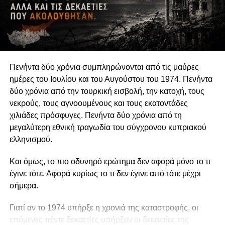
αναδεικνύουν παραμελημένα προβλήματα, να
υπερασπίζονται δικαιώματα και να συμβάλλουν στη
διαμόρφωση δημόσιων πολιτικών συνδέεται άμεσα με τη
διατήρηση της οργανωτικής και πνευματικής τους
αυτονομίας.
Πενήντα δύο χρόνια συμπληρώνονται από τις μαύρες
Η αυτονομία αυτή δεν συνεπάγεται πολιτική
ημέρες του Ιουλίου και του Αυγούστου του 1974. Πενήντα
ουδετερότητα. Μια οργάνωση μπορεί θεμιτά να
δύο χρόνια από την τουρκική εισβολή, την κατοχή, τους
υποστηρίζει περιβαλλοντικές πολιτικές, κοινωνικά
νεκρούς, τους αγνοουμένους και τους εκατοντάδες
δικαιώματα, θεσμικές μεταρρυθμίσεις ή συγκεκριμένες
χιλιάδες πρόσφυγες. Πενήντα δύο χρόνια από τη
νομοθετικές παρεμβάσεις. Μπορεί επίσης να ασκεί κριτική
μεγαλύτερη εθνική τραγωδία του σύγχρονου κυπριακού
στην κυβέρνηση, να συνεργάζεται με αιρετούς
ελληνισμού.
εκπροσώπους ή να συμμετέχει σε διαδικασίες δημόσιας
διαβούλευσης. Η Ευρωπαϊκή Επιτροπή αντιμετωπίζει την
Και όμως, το πιο οδυνηρό ερώτημα δεν αφορά μόνο το τι
ανοικτή, συμπεριληπτική και αποτελεσματική συμμετοχή
έγινε τότε. Αφορά κυρίως το τι δεν έγινε από τότε μέχρι
της κοινωνίας των πολιτών ως συστατικό στοιχείο της
σήμερα.
δημοκρατικής διακυβέρνησης. Η πολιτική
δραστηριοποίηση, επομένως, δεν αναιρεί την ανεξαρτησία
Γιατί αν το 1974 υπήρξε η χρονιά της καταστροφής, οι
μιας οργάνωσης, εφόσον είναι διαφανής, συμβατή με τον
επόμενες πέντε δεκαετίες υπήρξαν οι δεκαετίες της