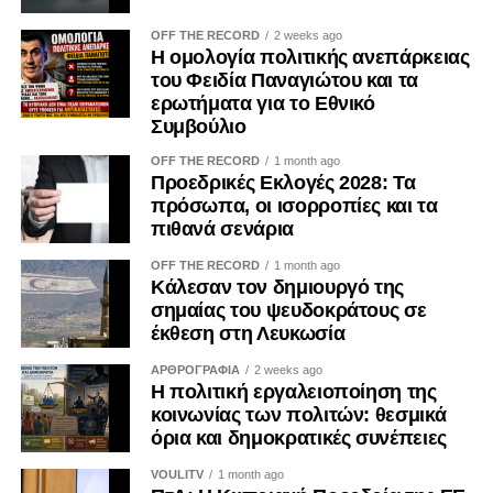
συμφέροντα. Ο ΟΟΣΑ έχει επισημάνει ότι η αδιαφανής
OFF THE RECORD
2 weeks ago
άσκηση επιρροής περιορίζει την ακεραιότητα των θεσμών
Η ομολογία πολιτικής ανεπάρκειας
και υπονομεύει την εμπιστοσύνη των πολιτών.
του Φειδία Παναγιώτου και τα
ερωτήματα για το Εθνικό
Η ψηφιακή επικοινωνία διευρύνει περαιτέρω το πεδίο της
Συμβούλιο
εργαλειοποίησης. Φωτογραφίες, βίντεο, επιλεκτικά
OFF THE RECORD
1 month ago
αποσπάσματα και χορηγούμενες αναρτήσεις μπορούν να
Προεδρικές Εκλογές 2028: Τα
αναπαράγουν για μεγάλο χρονικό διάστημα μια
πρόσωπα, οι ισορροπίες και τα
περιορισμένη δράση, δημιουργώντας την εντύπωση
πιθανά σενάρια
προσωπικής πρωτοβουλίας ή ευρείας κοινωνικής
OFF THE RECORD
1 month ago
αποδοχής. Ο Κανονισμός (ΕΕ) 2024/900 για τη διαφάνεια
Κάλεσαν τον δημιουργό της
και τη στόχευση της πολιτικής διαφήμισης, ο οποίος
σημαίας του ψευδοκράτους σε
εφαρμόζεται κατά το μεγαλύτερο μέρος του από τις 10
έκθεση στη Λευκωσία
Οκτωβρίου 2025, ενισχύει τις υποχρεώσεις αναγνώρισης
ΑΡΘΡΟΓΡΑΦΙΑ
2 weeks ago
του πολιτικού διαφημιστικού περιεχομένου και
Η πολιτική εργαλειοποίηση της
γνωστοποίησης του χρηματοδότη. Μολονότι κάθε
κοινωνίας των πολιτών: θεσμικά
όρια και δημοκρατικές συνέπειες
ανάρτηση κοινωνικού φορέα δεν συνιστά πολιτική
διαφήμιση, η διαφάνεια καθίσταται επιβεβλημένη όταν
VOULITV
1 month ago
κοινωνικό περιεχόμενο χρηματοδοτείται ή