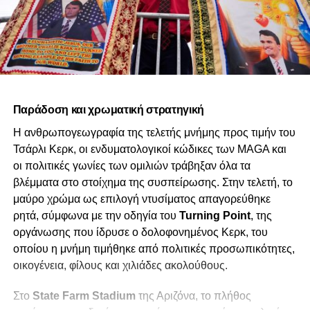
Παράδοση και χρωματική στρατηγική
Η ανθρωπογεωγραφία της τελετής μνήμης προς τιμήν του
Τσάρλι Κερκ, οι ενδυματολογικοί κώδικες των MAGA και
οι πολιτικές γωνίες των ομιλιών τράβηξαν όλα τα
βλέμματα στο στοίχημα της συσπείρωσης. Στην τελετή, το
μαύρο χρώμα ως επιλογή ντυσίματος απαγορεύθηκε
ρητά, σύμφωνα με την οδηγία του
Turning Point
, της
οργάνωσης που ίδρυσε ο δολοφονημένος Κερκ, του
οποίου η μνήμη τιμήθηκε από πολιτικές προσωπικότητες,
οικογένεια, φίλους και χιλιάδες ακολούθους.
Στο
State Farm Stadium
της Αριζόνα, το πλήθος