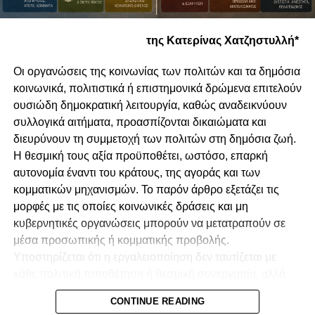
Το κλίμα ενότητας και συσπείρωσης φάνηκε και στη
της Κατερίνας Χατζηστυλλή*
στάση των VIP, με τον Τραμπ και τον Μασκ να
συναντώνται δημόσια για πρώτη φορά μετά τη ρήξη τους.
Οι οργανώσεις της κοινωνίας των πολιτών και τα δημόσια
κοινωνικά, πολιτιστικά ή επιστημονικά δρώμενα επιτελούν
Ο λόγος του αντιπροέδρου
Τζ. Ντ. Βανς
χαρακτηρίστηκε
ουσιώδη δημοκρατική λειτουργία, καθώς αναδεικνύουν
ταυτόχρονα εξομολογητικός και πολιτικός, δίνοντας
συλλογικά αιτήματα, προασπίζονται δικαιώματα και
έμφαση στην χριστιανική πίστη που διακρίνονταν στον
διευρύνουν τη συμμετοχή των πολιτών στη δημόσια ζωή.
δολοφονημένο Κερκ, με πιθανό βλέμμα στην προεδρική
Η θεσμική τους αξία προϋποθέτει, ωστόσο, επαρκή
κούρσα του 2028, όπως επισημαίνει το
Guardian
.
αυτονομία έναντι του κράτους, της αγοράς και των
κομματικών μηχανισμών. Το παρόν άρθρο εξετάζει τις
RELATED TOPICS:
μορφές με τις οποίες κοινωνικές δράσεις και μη
UP NEXT
κυβερνητικές οργανώσεις μπορούν να μετατραπούν σε
Σφοδρή κριτική του Ερντογάν στο Ισραήλ από το
μέσα προσωπικής ή κομματικής προβολής.
βήμα του ΟΗΕ – Αιφνίδια διακοπή του
Υποστηρίζεται ότι η εργαλειοποίηση δεν ταυτίζεται με
μικροφώνου
κάθε πολιτική τοποθέτηση ή θεσμική συνεργασία, αλλά
DON'T MISS
προκύπτει όταν αποκρύπτονται οι πραγματικές σχέσεις
«Παρμενίων» με σενάριο φύλαξης του πλοίου
CONTINUE READING
διοργάνωσης, χρηματοδότησης, ελέγχου και
πόντισης καλωδίου Κύπρου-Κρήτης