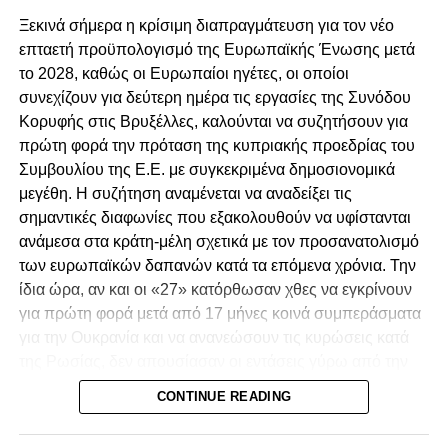
Αγγελίδη από τις θέσεις του Γενικού Εισαγγελέα
Ξεκινά σήμερα η κρίσιμη διαπραγμάτευση για τον νέο
και Βοηθού Γενικού Εισαγγελέα.
επταετή προϋπολογισμό της Ευρωπαϊκής Ένωσης μετά
Ανεξάρτητη διερεύνηση για τα αδικήματα που
το 2028, καθώς οι Ευρωπαίοι ηγέτες, οι οποίοι
καταγράφονται στο Πόρισμα.
συνεχίζουν για δεύτερη ημέρα τις εργασίες της Συνόδου
Κορυφής στις Βρυξέλλες, καλούνται να συζητήσουν για
Προσαγωγή των υπόπτων στη Δικαιοσύνη,
πρώτη φορά την πρόταση της κυπριακής προεδρίας του
λογοδοσία και τιμωρία των ενόχων.
Συμβουλίου της Ε.Ε. με συγκεκριμένα δημοσιονομικά
Αναστήλωση των θεσμών και του κράτους
μεγέθη. Η συζήτηση αναμένεται να αναδείξει τις
δικαίου στην χώρα μας.
σημαντικές διαφωνίες που εξακολουθούν να υφίστανται
ανάμεσα στα κράτη-μέλη σχετικά με τον προσανατολισμό
των ευρωπαϊκών δαπανών κατά τα επόμενα χρόνια. Την
ίδια ώρα, αν και οι «27» κατόρθωσαν χθες να εγκρίνουν
για πρώτη φορά μετά από 17 μήνες κοινά συμπεράσματα
για την Ουκρανία και να ανανεώσουν τις κυρώσεις κατά
της Ρωσίας, δεν απουσίασαν οι εντάσεις γύρω από την
πρωτοβουλία του προέδρου του Ευρωπαϊκού
CONTINUE READING
Συμβουλίου, Αντόνιο Κόστα, να διερευνήσει δίαυλο
επικοινωνίας με τη Μόσχα.