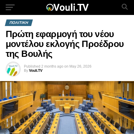
ΠΟΛΙΤΙΚΗ
Πρώτη εφαρμογή του νέου
μοντέλου εκλογής Προέδρου
της Βουλής
Published
2 months ago
on
May 26, 2026
By
Vouli.TV