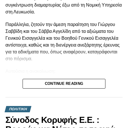
συγκέντρωση διαμαρτυρίας έξω από τη Νομική Υπηρεσία
στη Λευκωσία.
Παράλληλα, ζητούν την άμεση παραίτηση του Γιώργου
Σαββίδη και του Σάββα Αγγελίδη από τα αξιώματα του
Γενικού Εισαγγελέα και του Βοηθού Γενικού Εισαγγελέα
αντίστοιχα, καθώς και τη διενέργεια ανεξάρτητης έρευνας
για τα αδικήματα που, όπως αναφέρουν, καταγράφονται
στο πόρισμα.
Αυτούσια η ανακοίνωση:
Το Πόρισμα της Αρχής Κατά της Διαφθοράς για το βιβλίο
CONTINUE READING
«Κράτος-Μαφία» επιβεβαίωσε όσα για χρόνια η κοινωνία
βιώνει από το σύστημα εξουσίας Αναστασιάδη. Την
τεράστια διαπλοκή και τα σκάνδαλα της διακυβέρνησης
ΠΟΛΙΤΙΚΗ
Αναστασιάδη-ΔΗΣΥ αλλά και τις πρακτικές συγκάλυψης
Σύνοδος Κορυφής Ε.Ε. :
της διαφθοράς. Τα αδικήματα για τα οποία ελέγχεται ο
τέως Πρόεδρος της Δημοκρατίας, Ν. Αναστασιάδης και