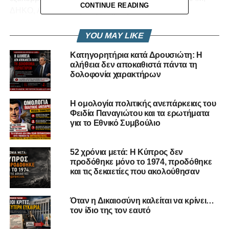
CONTINUE READING
ΔΗΚΟ, ΑΛΜΑ και Άμεσης Δημοκρατίας.
Σε επίπεδο εδρών, ο ΔΗΣΥ αναδείχθηκε πρώτη πολιτική
YOU MAY LIKE
δύναμη με 17 έδρες, ακολουθεί το ΑΚΕΛ με 15, ενώ
Κατηγορητήρια κατά Δρουσιώτη: Η
ΕΛΑΜ και ΔΗΚΟ εξασφάλισαν από 8 έδρες. Το ΑΛΜΑ και
αλήθεια δεν αποκαθιστά πάντα τη
η Άμεση Δημοκρατία κατέλαβαν από 4 έδρες έκαστο.
δολοφονία χαρακτήρων
RELATED TOPICS:
ΑΚΕΛ
ΑΛΜΑ
ΆΜΕΣΗ ΔΗΜΟΚΡΑΤΊΑ
Η ομολογία πολιτικής ανεπάρκειας του
ΑΠΟΤΕΛΈΣΜΑΤΑ ΕΚΛΟΓΏΝ
ΒΟΥΛΉ ΑΝΤΙΠΡΟΣΏΠΩΝ
Φειδία Παναγιώτου και τα ερωτήματα
ΔΗΚΟ
ΔΗΣΥ
ΕΚΛΟΓΈΣ ΚΎΠΡΟΥ 2026
για το Εθνικό Συμβούλιο
ΕΚΛΟΓΙΚΆ ΑΠΟΤΕΛΈΣΜΑΤΑ
ΕΛΑΜ
ΚΑΤΑΝΟΜΉ ΕΔΡΏΝ
ΚΎΠΡΟΣ
ΠΟΣΟΣΤΆ ΚΟΜΜΆΤΩΝ
UP NEXT
52 χρόνια μετά: Η Κύπρος δεν
Πρώτη εφαρμογή του νέου μοντέλου εκλογής
προδόθηκε μόνο το 1974, προδόθηκε
Προέδρου της Βουλής
και τις δεκαετίες που ακολούθησαν
DON'T MISS
Βουλευτικές Εκλογές 2026 – Ζωντανή
Όταν η Δικαιοσύνη καλείται να κρίνει…
Αναμετάδοση Αποτελεσμάτων από το ΡΙΚ
τον ίδιο της τον εαυτό