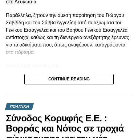
στη Λευκωσία.
Παράλληλα, ζητούν την άμεση παραίτηση του Γιώργου
Σαββίδη και του Σάββα Αγγελίδη από τα αξιώματα του
Γενικού Εισαγγελέα και του Βοηθού Γενικού Εισαγγελέα
αντίστοιχα, καθώς και τη διενέργεια ανεξάρτητης έρευνας
για τα αδικήματα που, όπως αναφέρουν, καταγράφονται
στο πόρισμα.
Αυτούσια η ανακοίνωση:
Το Πόρισμα της Αρχής Κατά της Διαφθοράς για το βιβλίο
CONTINUE READING
«Κράτος-Μαφία» επιβεβαίωσε όσα για χρόνια η κοινωνία
βιώνει από το σύστημα εξουσίας Αναστασιάδη. Την
τεράστια διαπλοκή και τα σκάνδαλα της διακυβέρνησης
ΠΟΛΙΤΙΚΗ
Αναστασιάδη-ΔΗΣΥ αλλά και τις πρακτικές συγκάλυψης
Σύνοδος Κορυφής Ε.Ε. :
της διαφθοράς. Τα αδικήματα για τα οποία ελέγχεται ο
τέως Πρόεδρος της Δημοκρατίας, Ν. Αναστασιάδης και
Βορράς και Νότος σε τροχιά
άνθρωποι του περιβάλλοντός του είναι εξαιρετικά σοβαρά