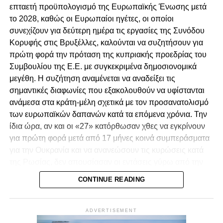
και Βοηθού Γενικού Εισαγγελέα.
επταετή προϋπολογισμό της Ευρωπαϊκής Ένωσης μετά
Ανεξάρτητη διερεύνηση για τα αδικήματα που
το 2028, καθώς οι Ευρωπαίοι ηγέτες, οι οποίοι
καταγράφονται στο Πόρισμα.
συνεχίζουν για δεύτερη ημέρα τις εργασίες της Συνόδου
Κορυφής στις Βρυξέλλες, καλούνται να συζητήσουν για
Προσαγωγή των υπόπτων στη Δικαιοσύνη,
πρώτη φορά την πρόταση της κυπριακής προεδρίας του
λογοδοσία και τιμωρία των ενόχων.
Συμβουλίου της Ε.Ε. με συγκεκριμένα δημοσιονομικά
Αναστήλωση των θεσμών και του κράτους
μεγέθη. Η συζήτηση αναμένεται να αναδείξει τις
δικαίου στην χώρα μας.
σημαντικές διαφωνίες που εξακολουθούν να υφίστανται
ανάμεσα στα κράτη-μέλη σχετικά με τον προσανατολισμό
των ευρωπαϊκών δαπανών κατά τα επόμενα χρόνια. Την
ίδια ώρα, αν και οι «27» κατόρθωσαν χθες να εγκρίνουν
για πρώτη φορά μετά από 17 μήνες κοινά συμπεράσματα
για την Ουκρανία και να ανανεώσουν τις κυρώσεις κατά
της Ρωσίας, δεν απουσίασαν οι εντάσεις γύρω από την
πρωτοβουλία του προέδρου του Ευρωπαϊκού
CONTINUE READING
Συμβουλίου, Αντόνιο Κόστα, να διερευνήσει δίαυλο
επικοινωνίας με τη Μόσχα.
ADVERTISEMENT
Στο ζήτημα του προϋπολογισμού, η Ευρωπαϊκή Ένωση