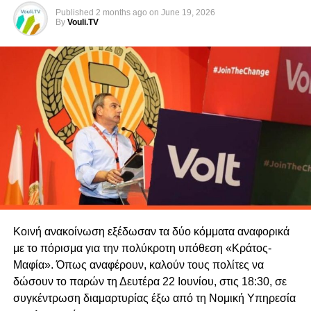
Πολίτες για την Κύπρο, Οδυσσέας Μιχαηλίδης, καθώς και
Published
2 months ago
on
June 19, 2026
ο Πρόεδρος της Άμεσης Δημοκρατίας, Φειδίας
By
Vouli.TV
Παναγιώτου.
Στη συνεδρία συμμετέχουν επίσης ο Υπουργός
Εξωτερικών, Κωνσταντίνος Κόμπος, ο Κυβερνητικός
Εκπρόσωπος, Κωνσταντίνος Λετυμπιώτης, ο
Αναπληρωτής Κυβερνητικός Εκπρόσωπος, Γιάννης
Αντωνίου, ο διαπραγματευτής Μενέλαος Μενελάου, ο
Σύμβουλος Εθνικής Ασφάλειας και επικεφαλής της ΚΥΠ,
Τάσος Τζιωνής, ο Διευθυντής του Διπλωματικού Γραφείου
του Προέδρου της Δημοκρατίας, Δώρος Βενέζης, καθώς
και ο Διευθυντής του Γραφείου Τύπου του Προέδρου,
Βίκτωρας Παπαδόπουλος.
Κοινή ανακοίνωση εξέδωσαν τα δύο κόμματα αναφορικά
με το πόρισμα για την πολύκροτη υπόθεση «Κράτος-
Μαφία». Όπως αναφέρουν, καλούν τους πολίτες να
δώσουν το παρών τη Δευτέρα 22 Ιουνίου, στις 18:30, σε
συγκέντρωση διαμαρτυρίας έξω από τη Νομική Υπηρεσία