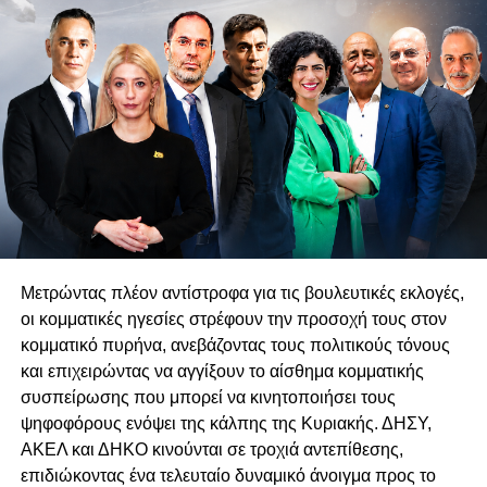
Με βάση τον πρόσφατα ανανεωμένο εκλογικό κατάλογο,
το Υπουργείο Εσωτερικών εισηγείται τη μετακίνηση μίας
έδρας από τη Λευκωσία προς την Πάφο. Η πρόταση
αιτιολογείται αναλυτικά στο σημείωμα που συνοδεύει το
νομοσχέδιο.
Η τρέχουσα κατανομή των εδρών ανά επαρχία έχει ως
εξής: Λευκωσία – 20, Λεμεσός – 12, Αμμόχωστος – 11,
Λάρνακα – 6, Πάφος – 4, Κερύνεια – 3.
Με βάση τα στοιχεία του μόνιμου καταλόγου, ο οποίος
ενημερώθηκε με τον συμπληρωματικό κατάλογο της 2ας
Μετρώντας πλέον αντίστροφα για τις βουλευτικές εκλογές,
Οκτωβρίου 2025, οι εγγεγραμμένοι ψηφοφόροι
οι κομματικές ηγεσίες στρέφουν την προσοχή τους στον
ανέρχονται σε 561.253 και κατανέμονται ως εξής:
κομματικό πυρήνα, ανεβάζοντας τους πολιτικούς τόνους
Λευκωσία 195.728, Λεμεσός 115.885, Αμμόχωστος
και επιχειρώντας να αγγίξουν το αίσθημα κομματικής
114.735, Λάρνακα 59.655, Πάφος 46.543 και Κερύνεια
συσπείρωσης που μπορεί να κινητοποιήσει τους
28.707.
ψηφοφόρους ενόψει της κάλπης της Κυριακής. ΔΗΣΥ,
ΑΚΕΛ και ΔΗΚΟ κινούνται σε τροχιά αντεπίθεσης,
Το μέτρο κατανομής των εδρών προκύπτει από τη
επιδιώκοντας ένα τελευταίο δυναμικό άνοιγμα προς το