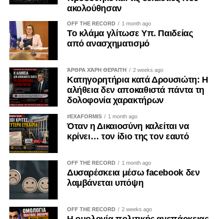
Μήνυμα ότι τα εγκλήματα κατά της ανθρωπότητας δεν
ακολούθησαν
διαγράφονται επειδή πέρασαν δεκαετίες.
OFF THE RECORD
1 month ago
Το κλάμα γλίτωσε Υπ. Παιδείας
Γιατί οι κοινωνίες που ξεχνούν, επαναλαμβάνουν.
από ανασχηματισμό
Και οι κοινωνίες που φοβούνται να πουν την αλήθεια,
ΆΡΘΡΑ ΧΆΡΗ ΘΕΡΑΠΉ
2 weeks ago
αφήνουν χώρο στους αρνητές της ιστορίας να
Κατηγορητήρια κατά Δρουσιώτη: Η
ξαναγράψουν το παρελθόν.
αλήθεια δεν αποκαθιστά πάντα τη
δολοφονία χαρακτήρων
Σήμερα, λοιπόν, η 19η Μαΐου δεν είναι απλώς ημέρα
πένθους.
#EXAFORMIS
1 month ago
Όταν η Δικαιοσύνη καλείται να
κρίνει… τον ίδιο της τον εαυτό
Είναι ημέρα ευθύνης.
Ημέρα μνήμης.
OFF THE RECORD
1 month ago
Δυσαρέσκεια μέσω facebook δεν
Ημέρα διεκδίκησης της αλήθειας.
λαμβάνεται υπόψη
Γιατί κάποιοι έφυγαν παίρνοντας μαζί τους μόνο τις ψυχές
OFF THE RECORD
2 weeks ago
τους.
Η ομολογία πολιτικής ανεπάρκειας