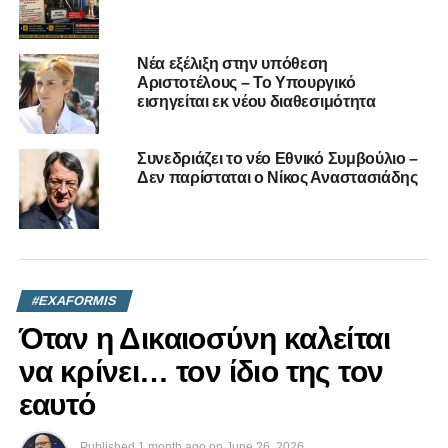
Συμβούλιο, στις
επιτροπές. Θέλουν να
γίνουν αυτοί που θα
Νέα εξέλιξη στην υπόθεση
Αριστοτέλους – Το Υπουργικό
κληθούν να κάνουν
εισηγείται εκ νέου διαθεσιμότητα
αυτό που οι ίδιοι
καταγγέλλουν.
Συνεδριάζει το νέο Εθνικό Συμβούλιο –
Δεν παρίσταται ο Νίκος Αναστασιάδης
Αντισυστημικός μέσα
στο σύστημα; Πολύ
απλά, δεν γίνεται.
Κάπου τελειώνουν τα
#EXAFORMIS
συνθήματα και αρχίζει η
Όταν η Δικαιοσύνη καλείται
πραγματικότητα.
να κρίνει… τον ίδιο της τον
εαυτό
Όμως ας είμαστε ξεκάθαροι: αυτό το κενό που
εκμεταλλεύονται, δεν προέκυψε τυχαία. Το δημιούργησαν
Published
1 month ago
on
June 26, 2026