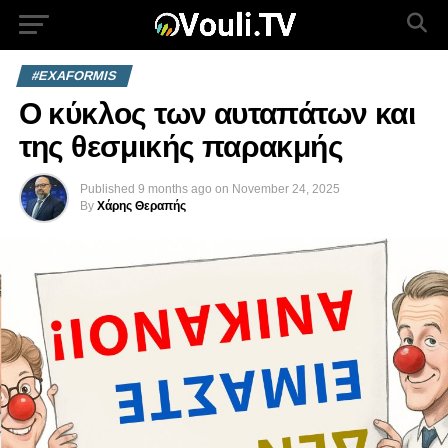
#EXAFORMIS
Ο κύκλος των αυταπάτων και
της θεσμικής παρακμής
Published
9 months ago
on
November 24, 2025
By
Χάρης Θεραπής