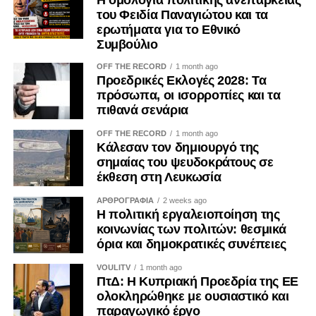
του Φειδία Παναγιώτου και τα
Και εμείς οφείλουμε να κρατήσουμε ζωντανή τη μνήμη
ερωτήματα για το Εθνικό
τους.
Συμβούλιο
OFF THE RECORD
1 month ago
Όχι από μίσος.
Προεδρικές Εκλογές 2028: Τα
πρόσωπα, οι ισορροπίες και τα
Αλλά από χρέος.
πιθανά σενάρια
OFF THE RECORD
1 month ago
Κάλεσαν τον δημιουργό της
σημαίας του ψευδοκράτους σε
έκθεση στη Λευκωσία
ΑΡΘΡΟΓΡΑΦΙΑ
2 weeks ago
Η πολιτική εργαλειοποίηση της
κοινωνίας των πολιτών: θεσμικά
όρια και δημοκρατικές συνέπειες
VOULITV
1 month ago
ΠτΔ: Η Κυπριακή Προεδρία της ΕΕ
ολοκληρώθηκε με ουσιαστικό και
παραγωγικό έργο