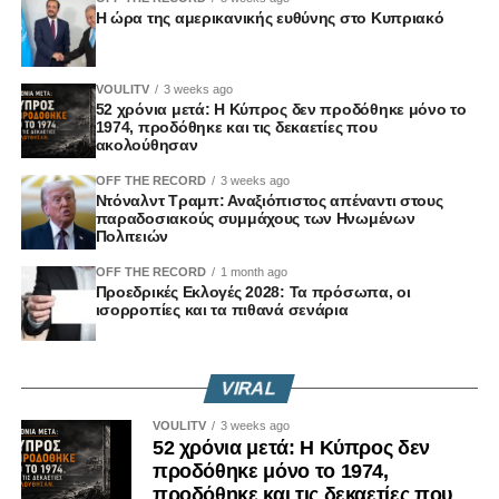
θεσμική κατοχύρωση στη μνήμη.
Η ώρα της αμερικανικής ευθύνης στο Κυπριακό
Χρειάστηκαν περισσότερες από τρεις δεκαετίες ώστε να
γίνει το αυτονόητο.
VOULITV
3 weeks ago
52 χρόνια μετά: Η Κύπρος δεν προδόθηκε μόνο το
1974, προδόθηκε και τις δεκαετίες που
Τον Ιούνιο του 2025, η Βουλή των Αντιπροσώπων
ακολούθησαν
προχώρησε στην αναβάθμιση του προηγούμενου
OFF THE RECORD
3 weeks ago
ψηφίσματος σε επίσημο νόμο του κράτους, τον Νόμο
Ντόναλντ Τραμπ: Αναξιόπιστος απέναντι στους
117(Ι)/2025, μετά από πρόταση του Κινήματος
παραδοσιακούς συμμάχους των Ηνωμένων
Πολιτειών
Οικολόγων.
OFF THE RECORD
1 month ago
Η απόφαση αυτή δεν είναι μια τυπική νομοθετική πράξη.
Προεδρικές Εκλογές 2028: Τα πρόσωπα, οι
ισορροπίες και τα πιθανά σενάρια
Είναι μήνυμα.
Μήνυμα ότι η ιστορική μνήμη δεν διαπραγματεύεται.
VIRAL
VOULITV
3 weeks ago
Μήνυμα ότι η αλήθεια δεν μπορεί να μένει εγκλωβισμένη
52 χρόνια μετά: Η Κύπρος δεν
σε συμβολικές αναφορές.
προδόθηκε μόνο το 1974,
προδόθηκε και τις δεκαετίες που