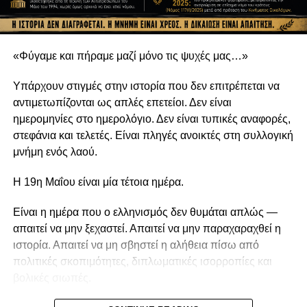
προχωρήσει, θα πρέπει να αιτιολογήσει με τρόπο που να
μπορεί να πείσει μια κοινωνία η οποία παρακολουθεί
πλέον με αυξανόμενη δυσπιστία τη λειτουργία των
θεσμών.
«Φύγαμε και πήραμε μαζί μόνο τις ψυχές μας…»
Η ουσία δεν είναι αν η υπόθεση αφορά έναν πρώην
Υπάρχουν στιγμές στην ιστορία που δεν επιτρέπεται να
αρχηγό κόμματος.
αντιμετωπίζονται ως απλές επετείοι. Δεν είναι
ημερομηνίες στο ημερολόγιο. Δεν είναι τυπικές αναφορές,
Ούτε αν οι καταγγελίες τελικά θα επιβεβαιωθούν ή θα
στεφάνια και τελετές. Είναι πληγές ανοικτές στη συλλογική
καταρρεύσουν στο δικαστήριο.
μνήμη ενός λαού.
Η ουσία είναι αν η Κυπριακή Δημοκρατία διαθέτει
Η 19η Μαΐου είναι μία τέτοια ημέρα.
μηχανισμούς που μπορούν να διερευνούν σοβαρές
υποθέσεις χωρίς σκιές, χωρίς καθυστερήσεις και χωρίς
Είναι η ημέρα που ο ελληνισμός δεν θυμάται απλώς —
να δημιουργείται η εντύπωση ότι οι ίδιοι θεσμοί καλούνται
απαιτεί να μην ξεχαστεί. Απαιτεί να μην παραχαραχθεί η
κάθε φορά να αξιολογήσουν τα δικά τους λάθη.
ιστορία. Απαιτεί να μη σβηστεί η αλήθεια πίσω από
πολιτικές σκοπιμότητες, διπλωματικές ισορροπίες και
Η Δικαιοσύνη δεν αρκεί να απονέμεται.
βολικές σιωπές.
Πρέπει και να εμπνέει εμπιστοσύνη.