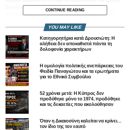
κάποιοι θεωρούν ότι μπορεί να λειτουργήσει ένα κράτος.
Δεν είναι δημοκρατία αυτό. Είναι ψηφιακός
CONTINUE READING
εντυπωσιασμός. Ο κρατικός προϋπολογισμός — ένα
τεχνικό, νομικό και οικονομικό κείμενο χιλίων σελίδων —
YOU MAY LIKE
δεν αποφασίζεται με ένα “ναι” ή “όχι” στο κινητό. Τα
νομοσχέδια για ενέργεια, ασφάλεια, φορολογία, ψηφιακές
Κατηγορητήρια κατά Δρουσιώτη: Η
υποδομές δεν λύνονται σαν quiz στα stories. Και φυσικά,
αλήθεια δεν αποκαθιστά πάντα τη
η «Άμεση Δημοκρατία» που ευαγγελίζονται δεν
δολοφονία χαρακτήρων
προβλέπεται καν στο Σύνταγμα. Είναι ανέφικτη.
Η ομολογία πολιτικής ανεπάρκειας του
Το μεγαλύτερο όμως
Φειδία Παναγιώτου και τα ερωτήματα
για το Εθνικό Συμβούλιο
οξύμωρο: δηλώνουν
«αντισυστημικοί», ενώ
52 χρόνια μετά: Η Κύπρος δεν
προδόθηκε μόνο το 1974, προδόθηκε
επιδιώκουν να μπουν
και τις δεκαετίες που ακολούθησαν
στο σύστημα — στη
Βουλή, στο Εθνικό
Όταν η Δικαιοσύνη καλείται να κρίνει…
τον ίδιο της τον εαυτό