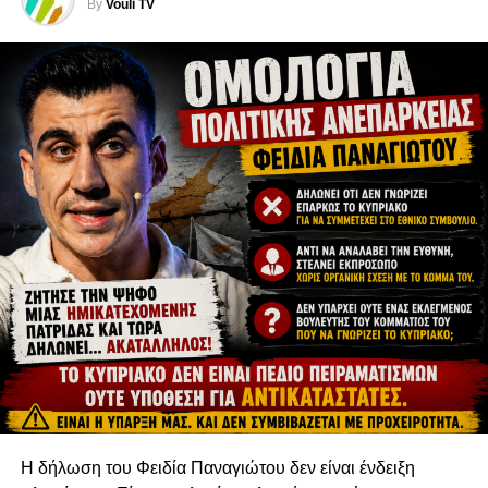
By
Vouli TV
Η ιστορική συνάντηση του Πατριάρχη Αθηναγόρα με τον
Πάπα Παύλο ΣΤ’ στην Ιερουσαλήμ, το 1964, και η άρση
των αναθεμάτων το 1965, αποτέλεσαν τα πρώτα βήματα
για την άρση του Σχίσματος του 1054. Έκτοτε, οι επαφές
και ο θεολογικός διάλογος συνεχίζονται. Ο ίδιος ο
Πατριάρχης Αθηναγόρας τόνισε πως «δεν βλέπουμε
πρόσκομμα στην οδό της ενώσεως» — στάση που
μαρτυρεί τη βαθιά επιθυμία υπέρβασης της ιστορικής
ρήξης.
Το 2025 προσφέρει μια μοναδική ευκαιρία: μέσα από τον
κοινό εορτασμό του Πάσχα, μπορεί να σημάνει και την
απαρχή μιας ουσιαστικότερης θεολογικής και
μυστηριακής συνάντησης. Η Νίκαια της Βιθυνίας θα
μπορούσε να γίνει ξανά τόπος ενότητας, όπως τότε, το
325 μ.Χ., μεταφέροντας στο σήμερα το πνεύμα της
πρώτης κοινής πίστης έναντι των αιρέσεων και της
Η δήλωση του Φειδία Παναγιώτου δεν είναι ένδειξη
διάσπασης.