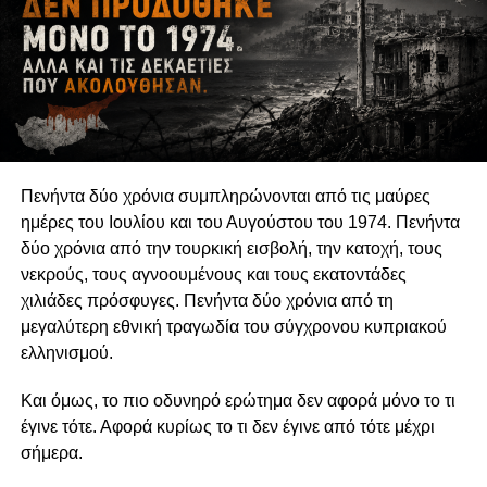
δεν εξαντλούνται στους θεσμούς της αντιπροσωπευτικής
δημοκρατίας. Η δυνατότητα των οργανώσεων να
αναδεικνύουν παραμελημένα προβλήματα, να
υπερασπίζονται δικαιώματα και να συμβάλλουν στη
διαμόρφωση δημόσιων πολιτικών συνδέεται άμεσα με τη
διατήρηση της οργανωτικής και πνευματικής τους
αυτονομίας.
Πενήντα δύο χρόνια συμπληρώνονται από τις μαύρες
Η αυτονομία αυτή δεν συνεπάγεται πολιτική
ημέρες του Ιουλίου και του Αυγούστου του 1974. Πενήντα
ουδετερότητα. Μια οργάνωση μπορεί θεμιτά να
δύο χρόνια από την τουρκική εισβολή, την κατοχή, τους
υποστηρίζει περιβαλλοντικές πολιτικές, κοινωνικά
νεκρούς, τους αγνοουμένους και τους εκατοντάδες
δικαιώματα, θεσμικές μεταρρυθμίσεις ή συγκεκριμένες
χιλιάδες πρόσφυγες. Πενήντα δύο χρόνια από τη
νομοθετικές παρεμβάσεις. Μπορεί επίσης να ασκεί κριτική
μεγαλύτερη εθνική τραγωδία του σύγχρονου κυπριακού
στην κυβέρνηση, να συνεργάζεται με αιρετούς
ελληνισμού.
εκπροσώπους ή να συμμετέχει σε διαδικασίες δημόσιας
διαβούλευσης. Η Ευρωπαϊκή Επιτροπή αντιμετωπίζει την
Και όμως, το πιο οδυνηρό ερώτημα δεν αφορά μόνο το τι
ανοικτή, συμπεριληπτική και αποτελεσματική συμμετοχή
έγινε τότε. Αφορά κυρίως το τι δεν έγινε από τότε μέχρι
της κοινωνίας των πολιτών ως συστατικό στοιχείο της
σήμερα.
δημοκρατικής διακυβέρνησης. Η πολιτική