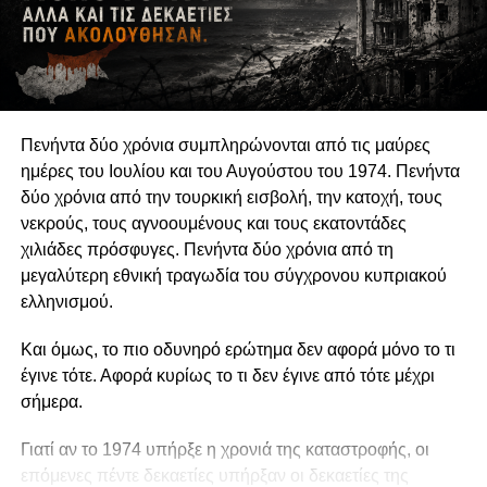
αναδεικνύουν παραμελημένα προβλήματα, να
υπερασπίζονται δικαιώματα και να συμβάλλουν στη
διαμόρφωση δημόσιων πολιτικών συνδέεται άμεσα με τη
διατήρηση της οργανωτικής και πνευματικής τους
αυτονομίας.
Πενήντα δύο χρόνια συμπληρώνονται από τις μαύρες
Η αυτονομία αυτή δεν συνεπάγεται πολιτική
ημέρες του Ιουλίου και του Αυγούστου του 1974. Πενήντα
ουδετερότητα. Μια οργάνωση μπορεί θεμιτά να
δύο χρόνια από την τουρκική εισβολή, την κατοχή, τους
υποστηρίζει περιβαλλοντικές πολιτικές, κοινωνικά
νεκρούς, τους αγνοουμένους και τους εκατοντάδες
δικαιώματα, θεσμικές μεταρρυθμίσεις ή συγκεκριμένες
χιλιάδες πρόσφυγες. Πενήντα δύο χρόνια από τη
νομοθετικές παρεμβάσεις. Μπορεί επίσης να ασκεί κριτική
μεγαλύτερη εθνική τραγωδία του σύγχρονου κυπριακού
στην κυβέρνηση, να συνεργάζεται με αιρετούς
ελληνισμού.
εκπροσώπους ή να συμμετέχει σε διαδικασίες δημόσιας
διαβούλευσης. Η Ευρωπαϊκή Επιτροπή αντιμετωπίζει την
Και όμως, το πιο οδυνηρό ερώτημα δεν αφορά μόνο το τι
ανοικτή, συμπεριληπτική και αποτελεσματική συμμετοχή
έγινε τότε. Αφορά κυρίως το τι δεν έγινε από τότε μέχρι
της κοινωνίας των πολιτών ως συστατικό στοιχείο της
σήμερα.
δημοκρατικής διακυβέρνησης. Η πολιτική
δραστηριοποίηση, επομένως, δεν αναιρεί την ανεξαρτησία
Γιατί αν το 1974 υπήρξε η χρονιά της καταστροφής, οι
μιας οργάνωσης, εφόσον είναι διαφανής, συμβατή με τον
επόμενες πέντε δεκαετίες υπήρξαν οι δεκαετίες της