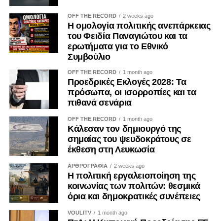
συμφέροντα. Ο ΟΟΣΑ έχει επισημάνει ότι η αδιαφανής
OFF THE RECORD
2 weeks ago
άσκηση επιρροής περιορίζει την ακεραιότητα των θεσμών
Η ομολογία πολιτικής ανεπάρκειας
και υπονομεύει την εμπιστοσύνη των πολιτών.
του Φειδία Παναγιώτου και τα
ερωτήματα για το Εθνικό
Η ψηφιακή επικοινωνία διευρύνει περαιτέρω το πεδίο της
Συμβούλιο
εργαλειοποίησης. Φωτογραφίες, βίντεο, επιλεκτικά
OFF THE RECORD
1 month ago
αποσπάσματα και χορηγούμενες αναρτήσεις μπορούν να
Προεδρικές Εκλογές 2028: Τα
αναπαράγουν για μεγάλο χρονικό διάστημα μια
πρόσωπα, οι ισορροπίες και τα
περιορισμένη δράση, δημιουργώντας την εντύπωση
πιθανά σενάρια
προσωπικής πρωτοβουλίας ή ευρείας κοινωνικής
OFF THE RECORD
1 month ago
αποδοχής. Ο Κανονισμός (ΕΕ) 2024/900 για τη διαφάνεια
Κάλεσαν τον δημιουργό της
και τη στόχευση της πολιτικής διαφήμισης, ο οποίος
σημαίας του ψευδοκράτους σε
εφαρμόζεται κατά το μεγαλύτερο μέρος του από τις 10
έκθεση στη Λευκωσία
Οκτωβρίου 2025, ενισχύει τις υποχρεώσεις αναγνώρισης
ΑΡΘΡΟΓΡΑΦΙΑ
2 weeks ago
του πολιτικού διαφημιστικού περιεχομένου και
Η πολιτική εργαλειοποίηση της
γνωστοποίησης του χρηματοδότη. Μολονότι κάθε
κοινωνίας των πολιτών: θεσμικά
όρια και δημοκρατικές συνέπειες
ανάρτηση κοινωνικού φορέα δεν συνιστά πολιτική
διαφήμιση, η διαφάνεια καθίσταται επιβεβλημένη όταν
VOULITV
1 month ago
κοινωνικό περιεχόμενο χρηματοδοτείται ή