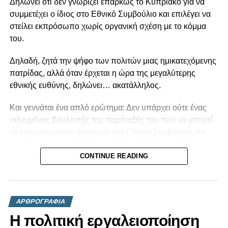
Δηλώνει ότι δεν γνωρίζει επαρκώς το Κυπριακό για να
συμμετέχει ο ίδιος στο Εθνικό Συμβούλιο και επιλέγει να
στείλει εκπρόσωπο χωρίς οργανική σχέση με το κόμμα
του.
Δηλαδή, ζητά την ψήφο των πολιτών μιας ημικατεχόμενης
πατρίδας, αλλά όταν έρχεται η ώρα της μεγαλύτερης
εθνικής ευθύνης, δηλώνει… ακατάλληλος.
Και γεννάται ένα απλό ερώτημα: Δεν υπάρχει ούτε ένας
εκλεγμένος βουλευτής της παράταξής του που να μπορεί
να εκπροσωπήσει το κόμμα στο Εθνικό Συμβούλιο; Αν
όχι, τότε με ποια πολιτική επάρκεια διεκδίκησαν την
εμπιστοσύνη των Κυπρίων;
CONTINUE READING
Η πολιτική δεν είναι βίντεο στο TikTok, ούτε παιχνίδι
δημοσιότητας. Είναι ευθύνη. Και όταν κάποιος
ΑΡΘΡΟΓΡΑΦΙΑ
παραδέχεται ότι δεν είναι σε θέση να ανταποκριθεί στην
κορυφαία θεσμική διαδικασία για το εθνικό μας ζήτημα, το
Η πολιτική εργαλειοποίηση
ελάχιστο που οφείλει είναι να αναλογιστεί αν ήταν εξαρχής