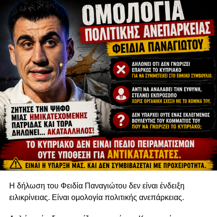
συνεχίσει τον αγώνα του και “βαθύτατα λυπημένος” για τις
δυσκολίες που περιμένουν τη χώρα του.
Πηγή: SIGMALIVE
RELATED TOPICS:
UP NEXT
Τα νέα μέλη του Κ.Σ. Κρήτου Τέρρα μετά τις
αναπληρωματικές εκλογές της 28ης Μαΐου
DON'T MISS
Think Tank – B’ Κύκλος «Η ΕΞΕΛΙΚΤΙΚΗ ΛΥΣΗ
ΤΟΥ ΚΥΠΡΙΑΚΟΥ» | 23/05, 6μμ
Η δήλωση του Φειδία Παναγιώτου δεν είναι ένδειξη
ειλικρίνειας. Είναι ομολογία πολιτικής ανεπάρκειας.