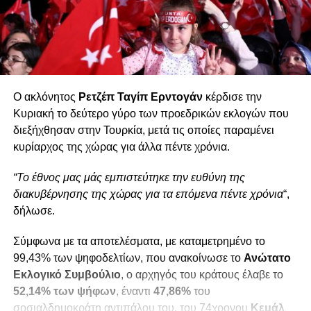
Ο ακλόνητος
Ρετζέπ Ταγίπ Ερντογάν
κέρδισε την
Κυριακή το δεύτερο γύρο των προεδρικών εκλογών που
διεξήχθησαν στην Τουρκία, μετά τις οποίες παραμένει
κυρίαρχος της χώρας για άλλα πέντε χρόνια.
“Το έθνος μας μάς εμπιστεύτηκε την ευθύνη της
διακυβέρνησης της χώρας για τα επόμενα πέντε χρόνια
“,
δήλωσε.
Σύμφωνα με τα αποτελέσματα, με καταμετρημένο το
99,43% των ψηφοδελτίων, που ανακοίνωσε το
Ανώτατο
Εκλογικό Συμβούλιο
, ο αρχηγός του κράτους έλαβε το
52,14% των ψήφων
, έναντι
47,86%
του
σοσιαλδημοκράτη αντιπάλου του, του 74χρονου
Κεμάλ