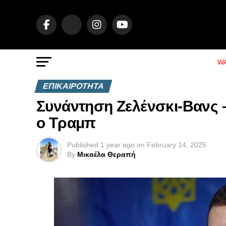
WA
ΕΠΙΚΑΙΡΟΤΗΤΑ
Συνάντηση Ζελένσκι-Βανς 
ο Τραμπ
Published
1 year ago
on
February 14, 2025
By
Μικαέλα Θεραπή