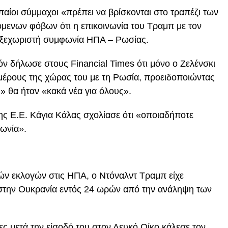
παίοι σύμμαχοι «πρέπει να βρίσκονται στο τραπέζι των
μενων φόβων ότι η επικοινωνία του Τραμπ με τον
 ξεχωριστή συμφωνία ΗΠΑ – Ρωσίας.
 δήλωσε στους Financial Times ότι μόνο ο Ζελένσκι
μέρους της χώρας του με τη Ρωσία, προειδοποιώντας
» θα ήταν «κακά νέα για όλους».
ης Ε.Ε. Κάγια Κάλας σχολίασε ότι «οποιαδήποτε
ωνία».
κών εκλογών στις ΗΠΑ, ο Ντόναλντ Τραμπ είχε
 στην Ουκρανία εντός 24 ωρών από την ανάληψη των
ς μετά την είσοδό του στον Λευκό Οίκο κάλεσε τον