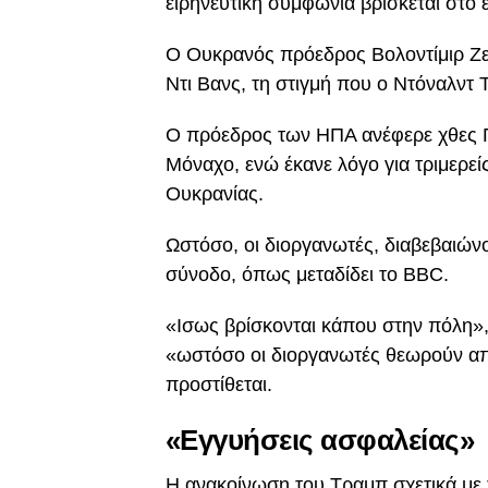
ειρηνευτική συμφωνία βρίσκεται στο 
Ο Ουκρανός πρόεδρος Βολοντίμιρ Ζελ
Ντι Βανς, τη στιγμή που ο Ντόναλντ Τ
Ο πρόεδρος των ΗΠΑ ανέφερε χθες Π
Μόναχο, ενώ έκανε λόγο για τριμερεί
Ουκρανίας.
Ωστόσο, οι διοργανωτές, διαβεβαιών
σύνοδο, όπως μεταδίδει το BBC.
«Ισως βρίσκονται κάπου στην πόλη»,
«ωστόσο οι διοργανωτές θεωρούν απί
προστίθεται.
«Εγγυήσεις ασφαλείας»
Η ανακοίνωση του Τραμπ σχετικά με τ