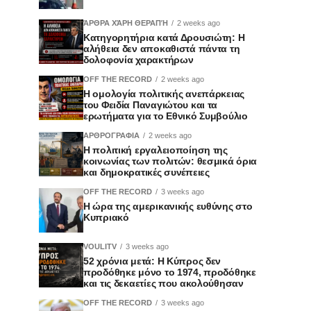
ΆΡΘΡΑ ΧΆΡΗ ΘΕΡΑΠΉ
2 weeks ago
Κατηγορητήρια κατά Δρουσιώτη: Η
αλήθεια δεν αποκαθιστά πάντα τη
δολοφονία χαρακτήρων
OFF THE RECORD
2 weeks ago
Η ομολογία πολιτικής ανεπάρκειας
του Φειδία Παναγιώτου και τα
ερωτήματα για το Εθνικό Συμβούλιο
ΑΡΘΡΟΓΡΑΦΙΑ
2 weeks ago
Η πολιτική εργαλειοποίηση της
κοινωνίας των πολιτών: θεσμικά όρια
και δημοκρατικές συνέπειες
OFF THE RECORD
3 weeks ago
Η ώρα της αμερικανικής ευθύνης στο
Κυπριακό
VOULITV
3 weeks ago
52 χρόνια μετά: Η Κύπρος δεν
προδόθηκε μόνο το 1974, προδόθηκε
και τις δεκαετίες που ακολούθησαν
OFF THE RECORD
3 weeks ago