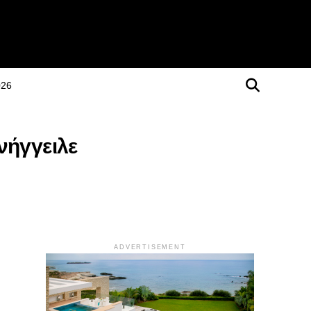
026
νήγγειλε
ADVERTISEMENT