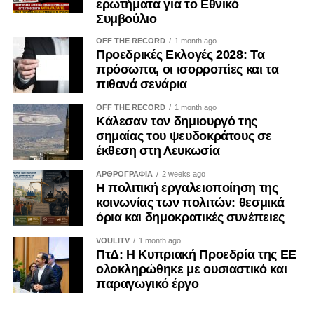
ερωτήματα για το Εθνικό
προϋποθέσεις για μελλοντικές διαπραγματεύσεις.
Συμβούλιο
Σύμφωνα με αρμόδιες πηγές, οι επαφές αυτές
παραμένουν σε τεχνικό και διερευνητικό επίπεδο, χωρίς
OFF THE RECORD
1 month ago
Προεδρικές Εκλογές 2028: Τα
να αγγίζουν την ουσία ή να συνιστούν διαπραγμάτευση.
πρόσωπα, οι ισορροπίες και τα
πιθανά σενάρια
Παρά τις σχετικές διαβεβαιώσεις, η πρωτοβουλία του
Αντόνιο Κόστα προκάλεσε δυσφορία σε αρκετές
OFF THE RECORD
1 month ago
ευρωπαϊκές πρωτεύουσες. Ειδικότερα, η Πολωνία, οι
Κάλεσαν τον δημιουργό της
σημαίας του ψευδοκράτους σε
τρεις χώρες της Βαλτικής και τα σκανδιναβικά κράτη
έκθεση στη Λευκωσία
εξέφρασαν επιφυλάξεις, θεωρώντας ότι οποιαδήποτε
προσέγγιση προς τη Ρωσία θα πρέπει να αποφασίζεται
ΑΡΘΡΟΓΡΑΦΙΑ
2 weeks ago
συλλογικά και έπειτα από πλήρη διαβούλευση μεταξύ των
Η πολιτική εργαλειοποίηση της
κοινωνίας των πολιτών: θεσμικά
κρατών-μελών. Σύμφωνα με διπλωματικές πηγές, η
όρια και δημοκρατικές συνέπειες
δυσαρέσκεια επικεντρώνεται κυρίως στο γεγονός ότι ο
Κόστα δεν είχε προηγουμένως ενημερώσει ή
VOULITV
1 month ago
ΠτΔ: Η Κυπριακή Προεδρία της ΕΕ
συμβουλευτεί επαρκώς τις ευρωπαϊκές πρωτεύουσες
ολοκληρώθηκε με ουσιαστικό και
πριν δώσει το πράσινο φως για την έναρξη των επαφών.
παραγωγικό έργο
Ο πρόεδρος του Ευρωπαϊκού Συμβουλίου φαίνεται πως
είχε περιοριστεί στην ενημέρωση του Παρισιού, του