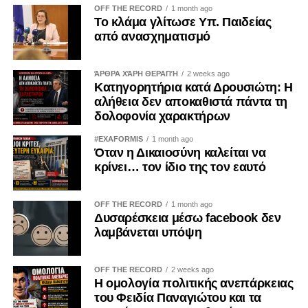
Παράλληλα, ενέκριναν κοινά συμπεράσματα για την
OFF THE RECORD
1 month ago
Ουκρανία, εξέλιξη που καταγράφεται για πρώτη φορά μετά
Το κλάμα γλίτωσε Υπ. Παιδείας
από ανασχηματισμό
τον Δεκέμβριο του 2024.
Η εξέλιξη αυτή κατέστη εφικτή έπειτα από την πολιτική
ΆΡΘΡΑ ΧΆΡΗ ΘΕΡΑΠΉ
2 weeks ago
αλλαγή στην Ουγγαρία και την ολοκλήρωση της περιόδου
Κατηγορητήρια κατά Δρουσιώτη: Η
κατά την οποία ο Βίκτορ Όρμπαν εμπόδιζε επανειλημμένα
αλήθεια δεν αποκαθιστά πάντα τη
δολοφονία χαρακτήρων
την υιοθέτηση κοινών ευρωπαϊκών θέσεων για την
Ουκρανία. Η αποκατάσταση της ομοφωνίας θεωρήθηκε
#EXAFORMIS
1 month ago
ιδιαίτερα σημαντική από πολλούς ηγέτες, καθώς
Όταν η Δικαιοσύνη καλείται να
κρίνει… τον ίδιο της τον εαυτό
πραγματοποιείται σε μια περίοδο όπου η Ευρωπαϊκή
Ένωση επιδιώκει να προβάλλει ενιαίο μέτωπο απέναντι
στη Ρωσία.
OFF THE RECORD
1 month ago
Δυσαρέσκεια μέσω facebook δεν
Ωστόσο, η χθεσινή συζήτηση δεν εξελίχθηκε χωρίς
λαμβάνεται υπόψη
εντάσεις. Στο επίκεντρο βρέθηκε η πρωτοβουλία του
προέδρου του Ευρωπαϊκού Συμβουλίου, Αντόνιο Κόστα,
OFF THE RECORD
2 weeks ago
να ξεκινήσει διερευνητικό διπλωματικό δίαυλο με τη
Η ομολογία πολιτικής ανεπάρκειας
Μόσχα, προκειμένου να εξεταστεί κατά πόσο υπάρχουν οι
του Φειδία Παναγιώτου και τα