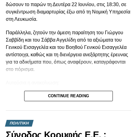
δώσουν το παρών τη Δευτέρα 22 Ιουνίου, στις 18:30, σε
συγκέντρωση διαμαρτυρίας έξω από τη Νομική Υπηρεσία
στη Λευκωσία.
Παράλληλα, ζητούν την άμεση παραίτηση του Γιώργου
Σαββίδη και του Σάββα Αγγελίδη από τα αξιώματα του
Γενικού Εισαγγελέα και του Βοηθού Γενικού Εισαγγελέα
αντίστοιχα, καθώς και τη διενέργεια ανεξάρτητης έρευνας
για τα αδικήματα που, όπως αναφέρουν, καταγράφονται
στο πόρισμα.
Αυτούσια η ανακοίνωση:
Το Πόρισμα της Αρχής Κατά της Διαφθοράς για το βιβλίο
CONTINUE READING
«Κράτος-Μαφία» επιβεβαίωσε όσα για χρόνια η κοινωνία
βιώνει από το σύστημα εξουσίας Αναστασιάδη. Την
τεράστια διαπλοκή και τα σκάνδαλα της διακυβέρνησης
ΠΟΛΙΤΙΚΗ
Αναστασιάδη-ΔΗΣΥ αλλά και τις πρακτικές συγκάλυψης
Σύνοδος Κορυφής Ε.Ε. :
της διαφθοράς. Τα αδικήματα για τα οποία ελέγχεται ο