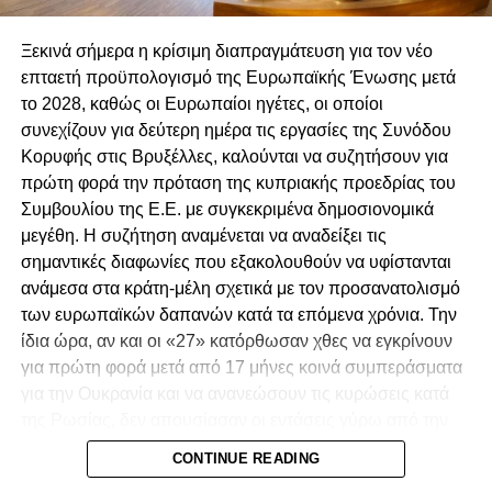
Άμεση παραίτηση του Γ. Σαββίδη και του Σ.
Αγγελίδη από τις θέσεις του Γενικού Εισαγγελέα
Ξεκινά σήμερα η κρίσιμη διαπραγμάτευση για τον νέο
και Βοηθού Γενικού Εισαγγελέα.
επταετή προϋπολογισμό της Ευρωπαϊκής Ένωσης μετά
Ανεξάρτητη διερεύνηση για τα αδικήματα που
το 2028, καθώς οι Ευρωπαίοι ηγέτες, οι οποίοι
καταγράφονται στο Πόρισμα.
συνεχίζουν για δεύτερη ημέρα τις εργασίες της Συνόδου
Κορυφής στις Βρυξέλλες, καλούνται να συζητήσουν για
Προσαγωγή των υπόπτων στη Δικαιοσύνη,
πρώτη φορά την πρόταση της κυπριακής προεδρίας του
λογοδοσία και τιμωρία των ενόχων.
Συμβουλίου της Ε.Ε. με συγκεκριμένα δημοσιονομικά
Αναστήλωση των θεσμών και του κράτους
μεγέθη. Η συζήτηση αναμένεται να αναδείξει τις
δικαίου στην χώρα μας.
σημαντικές διαφωνίες που εξακολουθούν να υφίστανται
ανάμεσα στα κράτη-μέλη σχετικά με τον προσανατολισμό
των ευρωπαϊκών δαπανών κατά τα επόμενα χρόνια. Την
ίδια ώρα, αν και οι «27» κατόρθωσαν χθες να εγκρίνουν
για πρώτη φορά μετά από 17 μήνες κοινά συμπεράσματα
για την Ουκρανία και να ανανεώσουν τις κυρώσεις κατά
της Ρωσίας, δεν απουσίασαν οι εντάσεις γύρω από την
πρωτοβουλία του προέδρου του Ευρωπαϊκού
CONTINUE READING
Συμβουλίου, Αντόνιο Κόστα, να διερευνήσει δίαυλο