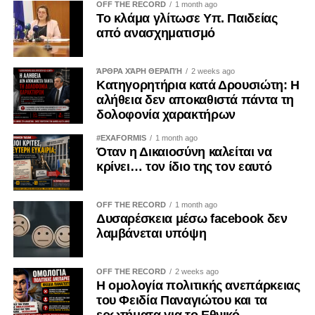
OFF THE RECORD
1 month ago
Το κλάμα γλίτωσε Υπ. Παιδείας
από ανασχηματισμό
ΆΡΘΡΑ ΧΆΡΗ ΘΕΡΑΠΉ
2 weeks ago
Κατηγορητήρια κατά Δρουσιώτη: Η
αλήθεια δεν αποκαθιστά πάντα τη
δολοφονία χαρακτήρων
#EXAFORMIS
1 month ago
Όταν η Δικαιοσύνη καλείται να
κρίνει… τον ίδιο της τον εαυτό
OFF THE RECORD
1 month ago
Δυσαρέσκεια μέσω facebook δεν
λαμβάνεται υπόψη
OFF THE RECORD
2 weeks ago
Η ομολογία πολιτικής ανεπάρκειας
του Φειδία Παναγιώτου και τα
ερωτήματα για το Εθνικό