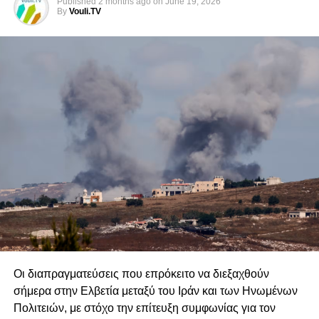
Published
2 months ago
on
June 19, 2026
By
Vouli.TV
του διεθνούς δικαίου στην Κύπρο (απομάκρυνση των
τουρκικών κατοχικών δυνάμεων και εποίκων και
επιστροφή των προσφύγων).
Η Τουρκοβρετανικής προέλευσης ΔΔΟ (συγκαλυμμένη
μορφή συνομοσπονδίας δύο κρατών) την οποία
υποστηρίζει η κυβέρνησή μας, δεν διαφέρει πολύ από τη
λύση δύο κρατών(συνομοσπονδία δύο κρατών) την οποία
υποστηρίζει σήμερα η Τουρκία. Και οι δύο λύσεις είναι
τουρκικών όρων.
Οι δηλώσεις του προέδρου της ΚΔ για το Κυπριακό, με τη
στήριξη και των ηγεσιών των πολιτικών κομμάτων,
που
υποστηρίζουν την ΔΔΟ, μάς προκαλούν ανησυχία,
επειδή οι βάσεις που επικαλείται για επανέναρξη
των συνομιλιών είναι προβληματικές. Δηλώνει, ότι
Οι διαπραγματεύσεις που επρόκειτο να διεξαχθούν
επιδιώκουμε επανέναρξη των συνομιλιών
για λύση
σήμερα στην Ελβετία μεταξύ του Ιράν και των Ηνωμένων
ΔΔΟ
στη βάση
των ψηφισμάτων τού ΣΑ/ΗΕ, τού
Πολιτειών, με στόχο την επίτευξη συμφωνίας για τον
συμφωνημένου πλαισίου λύσης, τού κοινοτικού