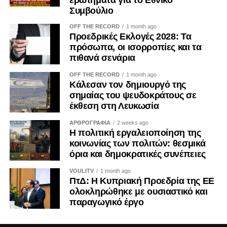
Συμβούλιο
OFF THE RECORD
1 month ago
Προεδρικές Εκλογές 2028: Τα
πρόσωπα, οι ισορροπίες και τα
πιθανά σενάρια
OFF THE RECORD
1 month ago
Κάλεσαν τον δημιουργό της
σημαίας του ψευδοκράτους σε
έκθεση στη Λευκωσία
ΑΡΘΡΟΓΡΑΦΙΑ
2 weeks ago
Η πολιτική εργαλειοποίηση της
κοινωνίας των πολιτών: θεσμικά
όρια και δημοκρατικές συνέπειες
VOULITV
1 month ago
ΠτΔ: Η Κυπριακή Προεδρία της ΕΕ
ολοκληρώθηκε με ουσιαστικό και
παραγωγικό έργο