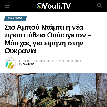
MILITAIRE
Στο Αμπού Ντάμπι η νέα
προσπάθεια Ουάσιγκτον –
Μόσχας για ειρήνη στην
Ουκρανία
Published
9 months ago
on
November 25, 2025
By
Vouli.TV