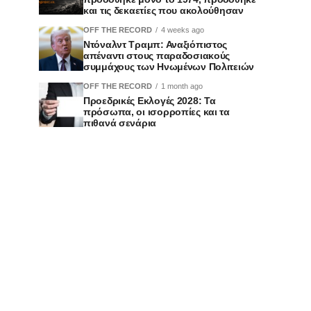
και τις δεκαετίες που ακολούθησαν
OFF THE RECORD
4 weeks ago
Ντόναλντ Τραμπ: Αναξιόπιστος
απέναντι στους παραδοσιακούς
συμμάχους των Ηνωμένων Πολιτειών
OFF THE RECORD
1 month ago
Προεδρικές Εκλογές 2028: Τα
πρόσωπα, οι ισορροπίες και τα
πιθανά σενάρια