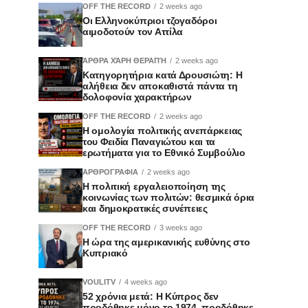
OFF THE RECORD
2 weeks ago
Οι Ελληνοκύπριοι τζογαδόροι
αιμοδοτούν τον Αττίλα
ΆΡΘΡΑ ΧΆΡΗ ΘΕΡΑΠΉ
2 weeks ago
Κατηγορητήρια κατά Δρουσιώτη: Η
αλήθεια δεν αποκαθιστά πάντα τη
δολοφονία χαρακτήρων
OFF THE RECORD
2 weeks ago
Η ομολογία πολιτικής ανεπάρκειας
του Φειδία Παναγιώτου και τα
ερωτήματα για το Εθνικό Συμβούλιο
ΑΡΘΡΟΓΡΑΦΙΑ
2 weeks ago
Η πολιτική εργαλειοποίηση της
κοινωνίας των πολιτών: θεσμικά όρια
και δημοκρατικές συνέπειες
OFF THE RECORD
3 weeks ago
Η ώρα της αμερικανικής ευθύνης στο
Κυπριακό
VOULITV
4 weeks ago
52 χρόνια μετά: Η Κύπρος δεν
προδόθηκε μόνο το 1974, προδόθηκε