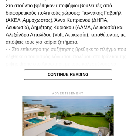
Στο στούντιο βρέθηκαν υποψήφιοι βουλευτές από
διαφορετικούς πολιτικούς χώρους: Γιαννάκης Γαβριήλ
(ΑΚΕΛ ,Αμμόχωστος), Άννα Κυπριανού (ΔΗΠΑ,
Λευκωσία), Δημήτρης Κυριάκου (ΑΛΜΑ, Λευκωσία) και
Αλεξάνδρα Ατταλίδου (Volt, Λευκωσία), καταθέτοντας τις
απόψεις τους για καίρια ζητήματα.
• • Στο επίκεντρο της συζήτησης βρέθηκε το πλήγμα που
δέχθηκε ο τουρισμός λόγω του πολέμου στο Ιράν και της
ρίψης drone στο Ακρωτήρι, με τους καλεσμένους να
σχολιάζουν και να αξιολογούν τη διαχείριση της
CONTINUE READING
κατάστασης από την κυβέρνηση, καθώς και τον βαθμό
στον οποίο επηρεάστηκε το αίσθημα ασφάλειας στην
Κύπρο.
ADVERTISEMENT
• Ιδιαίτερη αναφορά έγινε στα μέτρα που πρέπει να
ληφθούν για τη στήριξη του τουριστικού κλάδου, με
έμφαση στην ανάγκη προστασίας των εργαζομένων και
των επιχειρήσεων, ώστε να μην μείνουν στο περιθώριο σε
μια περίοδο αυξημένων προκλήσεων.