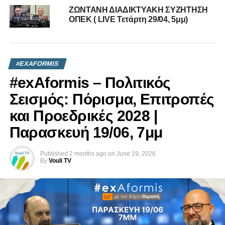
ΔΗΜΟΣΙΕΣ ΣΥΓΚΟΙΝΩΝΙΕΣ: Μεγάλη ανατροπή
ΖΩΝΤΑΝΗ ΔΙΑΔΙΚΤΥΑΚΗ ΣΥΖΗΤΗΣΗ
με παρέμβαση Γιάννη Καρούσου
ΟΠΕΚ ( LIVE Τετάρτη 29/04, 5μμ)
DON'T MISS
Carpe Diem με τον Μιχάλη Παρασκευά | 15/06/20
#EXAFORMIS
#exAformis – Πολιτικός
Σεισμός: Πόρισμα, Επιτροπές
και Προεδρικές 2028 |
Παρασκευή 19/06, 7μμ
Published
2 months ago
on
June 19, 2026
By
Vouli TV