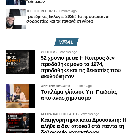
Πολιτειών
OFF THE RECORD
1 month ago
Προεδρικές Εκλογές 2028: Τα πρόσωπα, οι
ισορροπίες και τα πιθανά σενάρια
VIRAL
VOULITV
3 weeks ago
52 χρόνια μετά: Η Κύπρος δεν
προδόθηκε μόνο το 1974,
προδόθηκε και τις δεκαετίες που
ακολούθησαν
OFF THE RECORD
1 month ago
Το κλάμα γλίτωσε Υπ. Παιδείας
από ανασχηματισμό
ΆΡΘΡΑ ΧΆΡΗ ΘΕΡΑΠΉ
2 weeks ago
Κατηγορητήρια κατά Δρουσιώτη: Η
αλήθεια δεν αποκαθιστά πάντα τη
δολοφονία χαρακτήρων