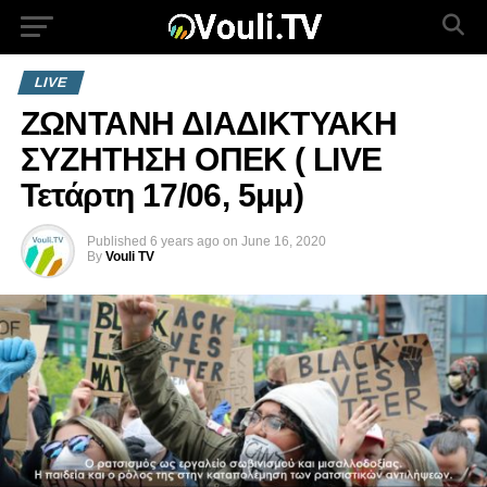
LIVE
ΖΩΝΤΑΝΗ ΔΙΑΔΙΚΤΥΑΚΗ
ΣΥΖΗΤΗΣΗ ΟΠΕΚ ( LIVE
Τετάρτη 17/06, 5μμ)
Published
6 years ago
on
June 16, 2020
By
Vouli TV