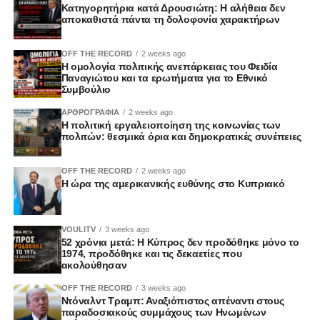
Ζωντανά στο Vouli TV και διαδικτυακά
Κατηγορητήρια κατά Δρουσιώτη: Η αλήθεια δεν
αποκαθιστά πάντα τη δολοφονία χαρακτήρων
OFF THE RECORD
2 weeks ago
Η ομολογία πολιτικής ανεπάρκειας του Φειδία
Παναγιώτου και τα ερωτήματα για το Εθνικό
Συμβούλιο
ΑΡΘΡΟΓΡΑΦΙΑ
2 weeks ago
Η πολιτική εργαλειοποίηση της κοινωνίας των
πολιτών: θεσμικά όρια και δημοκρατικές συνέπειες
OFF THE RECORD
2 weeks ago
Η ώρα της αμερικανικής ευθύνης στο Κυπριακό
VOULITV
3 weeks ago
52 χρόνια μετά: Η Κύπρος δεν προδόθηκε μόνο το
1974, προδόθηκε και τις δεκαετίες που
ακολούθησαν
OFF THE RECORD
3 weeks ago
Ντόναλντ Τραμπ: Αναξιόπιστος απέναντι στους
παραδοσιακούς συμμάχους των Ηνωμένων