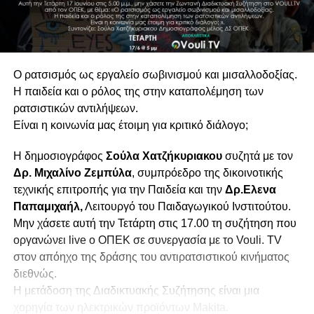
Ο ρατσισμός ως εργαλείο σωβινισμού και μισαλλοδοξίας.
Η παιδεία και ο ρόλος της στην καταπολέμηση των
ρατσιστικών αντιλήψεων.
Είναι η κοινωνία μας έτοιμη για κριτικό διάλογο;
Η δημοσιογράφος
Σούλα Χατζήκυριακου
συζητά με τον
Δρ. Μιχαλίνο Ζεμπύλα
, συμπρόεδρο της δικοινοτικής
τεχνικής επιτροπής για την Παιδεία και την
Δρ.Ελενα
Παπαμιχαήλ,
Λειτουργό του Παιδαγωγικού Ινστιτούτου.
Μην χάσετε αυτή την Τετάρτη στις 17.00 τη συζήτηση που
οργανώνει live ο ΟΠΕΚ σε συνεργασία με το Vouli. TV
στον απόηχο της δράσης του αντιρατσιστικού κινήματος
διεθνώς.
H μετάδοση της Διαδικτυακής Συζήτησης είναι μια
χορηγία των ηλεκτρικών προϊόντων Makita.