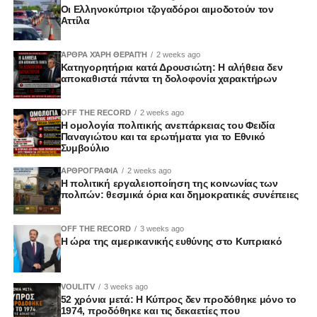
Οι Ελληνοκύπριοι τζογαδόροι αιμοδοτούν τον
Αττίλα
ΆΡΘΡΑ ΧΆΡΗ ΘΕΡΑΠΉ
2 weeks ago
Κατηγορητήρια κατά Δρουσιώτη: Η αλήθεια δεν
αποκαθιστά πάντα τη δολοφονία χαρακτήρων
OFF THE RECORD
2 weeks ago
Η ομολογία πολιτικής ανεπάρκειας του Φειδία
Παναγιώτου και τα ερωτήματα για το Εθνικό
Συμβούλιο
ΑΡΘΡΟΓΡΑΦΙΑ
2 weeks ago
Η πολιτική εργαλειοποίηση της κοινωνίας των
πολιτών: θεσμικά όρια και δημοκρατικές συνέπειες
OFF THE RECORD
3 weeks ago
Η ώρα της αμερικανικής ευθύνης στο Κυπριακό
VOULITV
3 weeks ago
52 χρόνια μετά: Η Κύπρος δεν προδόθηκε μόνο το
1974, προδόθηκε και τις δεκαετίες που