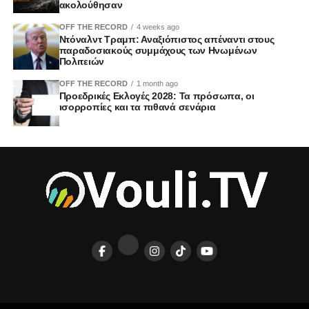
ακολούθησαν
OFF THE RECORD
4 weeks ago
Ντόναλντ Τραμπ: Αναξιόπιστος απέναντι στους
παραδοσιακούς συμμάχους των Ηνωμένων
Πολιτειών
OFF THE RECORD
1 month ago
Προεδρικές Εκλογές 2028: Τα πρόσωπα, οι
ισορροπίες και τα πιθανά σενάρια