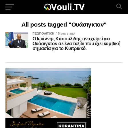
All posts tagged "Ουάσιγκτον"
ΓΕΩΠΟΛΙΤΙΚΗ
5 years ago
Ο Ιωάννης Κασουλιδης αναχωρεί για
Ουάσιγκτον σε ένα ταξίδι που έχει κομβική
σημασία για το Κυπριακό.