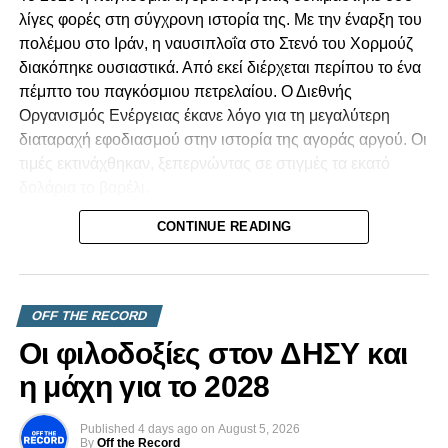
λίγες φορές στη σύγχρονη ιστορία της. Με την έναρξη του
πολέμου στο Ιράν, η ναυσιπλοΐα στο Στενό του Χορμούζ
διακόπηκε ουσιαστικά. Από εκεί διέρχεται περίπου το ένα
πέμπτο του παγκόσμιου πετρελαίου. Ο Διεθνής
Οργανισμός Ενέργειας έκανε λόγο για τη μεγαλύτερη
διαταραχή εφοδιασμού στην ιστορία της αγοράς αργού. Οι
τιμές εκτινάχθηκαν, ξεπερνώντας σε στιγμές τα εκατό
δολάρια το βαρέλι.
CONTINUE READING
Για μια χώρα όπως η Κυπριακή Δημοκρατία, που
καλύπτει σχεδόν όλες τις ανάγκες της σε υγρά καύσιμα
μέσω εισαγωγών, ένα τέτοιο σοκ δεν είναι μια αφηρημένη
είδηση από τα διεθνή. Το νιώθουμε. Το βλέπουμε στο
OFF THE RECORD
κόστος των μεταφορών, στην τιμή του ρεύματος, στο
Οι φιλοδοξίες στον ΔΗΣΥ και
καθημερινό καλάθι του νοικοκυριού. Οι μικρές οικονομίες
που εξαρτώνται πλήρως από εισαγωγές είναι εκείνες που
η μάχη για το 2028
εκτίθενται πρώτες και πιο σκληρά.
Published
4 days ago
on
August 5, 2026
Κι όμως, η κρίση δεν κατέληξε στο χειρότερο σενάριο.
By
Off the Record