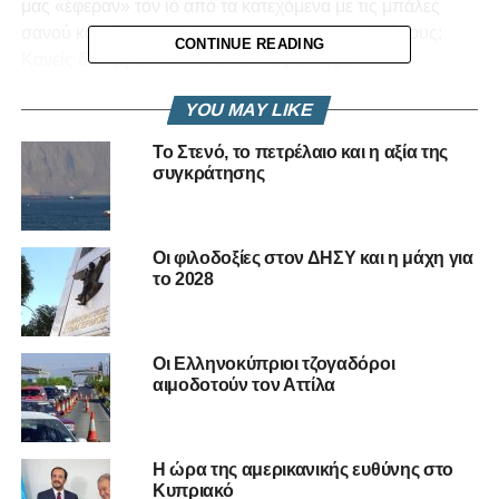
μας «έφεραν» τον ιό από τα κατεχόμενα με τις μπάλες
σανού και τώρα να λάβουν και την αποζημίωσή τους;
CONTINUE READING
Κανείς δεν ξέρει. Και ποτέ δεν θα μάθουμε.
Μα κάνουμε εμείς τέτοια πράγματα; Απίστευτο. Οι
YOU MAY LIKE
συντοπίτες μας ουδέποτε παραβιάζουν τον νόμο της
Το Στενό, το πετρέλαιο και η αξία της
Πράσινης Γραμμής. Όπως ουδέποτε αφήνουν τα χρήματά
συγκράτησης
τους στα καζίνο των κατεχομένων… Εμείς έχουμε τσίπα.
Τσίπα τόσο βαριά όσο και του στραγγιστού γιαουρτιού.
Οι φιλοδοξίες στον ΔΗΣΥ και η μάχη για
Μα μεγαλύτερη τσίπα έχουν όλοι οι κυβερνώντες που
το 2028
πέρασαν από το ΠΡΟΕΔΡΙΚΟ και δεν κατάφεραν ή δεν
θέλησαν να κλείσουν τα οδοφράγματα. Ακόμα και όταν
ξέσπασε ο αφθώδης πυρετός στις κτηνοτροφικές φάρμες
Οι Ελληνοκύπριοι τζογαδόροι
των Τουρκοκυπρίων εμείς δεν πήραμε μέτρα.
αιμοδοτούν τον Αττίλα
Ίσως τον θεωρήσαμε ΨΕΥΔΟΙΟ εκ ψευδοκράτους
ορμώμενο… Πληρώνετε τώρα κορόιδα… Έτσι για να
Η ώρα της αμερικανικής ευθύνης στο
κάνουμε τα καλά παιδιά με τα ανοιχτά οδοφράγματα…
Κυπριακό