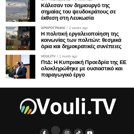
Κάλεσαν τον δημιουργό της
οικονομικές και εθνικές προεκτάσεις. Και ως τέτοια οφείλει
σημαίας του ψευδοκράτους σε
να αντιμετωπίζεται από όλους μας με τη σοβαρότητα που
έκθεση στη Λευκωσία
της αρμόζει.
ΑΡΘΡΟΓΡΑΦΙΑ
2 weeks ago
Η πολιτική εργαλειοποίηση της
Η ιστορία διδάσκει ότι τα τετελεσμένα παγιώνονται όταν οι
κοινωνίας των πολιτών: θεσμικά
κοινωνίες συνηθίζουν να τα αποδέχονται. Η Κύπρος δεν
όρια και δημοκρατικές συνέπειες
έχει την πολυτέλεια ούτε της αδιαφορίας ούτε της λήθης.
VOULITV
1 month ago
ΠτΔ: Η Κυπριακή Προεδρία της ΕΕ
ΤΟΥ ΚΡΙΣ ΜΙΧΑΗΛ
ολοκληρώθηκε με ουσιαστικό και
παραγωγικό έργο