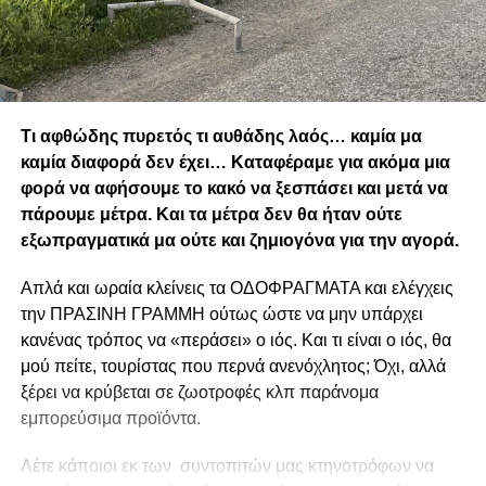
Τι αφθώδης πυρετός τι αυθάδης λαός… καμία μα
καμία διαφορά δεν έχει… Καταφέραμε για ακόμα μια
φορά να αφήσουμε το κακό να ξεσπάσει και μετά να
πάρουμε μέτρα. Και τα μέτρα δεν θα ήταν ούτε
εξωπραγματικά μα ούτε και ζημιογόνα για την αγορά.
Απλά και ωραία κλείνεις τα ΟΔΟΦΡΑΓΜΑΤΑ και ελέγχεις
την ΠΡΑΣΙΝΗ ΓΡΑΜΜΗ ούτως ώστε να μην υπάρχει
κανένας τρόπος να «περάσει» ο ιός. Και τι είναι ο ιός, θα
μού πείτε, τουρίστας που περνά ανενόχλητος; Όχι, αλλά
ξέρει να κρύβεται σε ζωοτροφές κλπ παράνομα
εμπορεύσιμα προϊόντα.
Λέτε κάποιοι εκ των συντοπιτών μας κτηνοτρόφων να