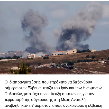
επιστροφή των προσφύγων).
Η Τουρκοβρετανικής προέλευσης ΔΔΟ (συγκαλυμμένη
μορφή συνομοσπονδίας δύο κρατών) την οποία
υποστηρίζει η κυβέρνησή μας, δεν διαφέρει πολύ από τη
λύση δύο κρατών(συνομοσπονδία δύο κρατών) την οποία
υποστηρίζει σήμερα η Τουρκία. Και οι δύο λύσεις είναι
τουρκικών όρων.
Οι δηλώσεις του προέδρου της ΚΔ για το Κυπριακό, με τη
στήριξη και των ηγεσιών των πολιτικών κομμάτων,
που
υποστηρίζουν την ΔΔΟ, μάς προκαλούν ανησυχία,
επειδή οι βάσεις που επικαλείται για επανέναρξη
των συνομιλιών είναι προβληματικές. Δηλώνει, ότι
Οι διαπραγματεύσεις που επρόκειτο να διεξαχθούν
επιδιώκουμε επανέναρξη των συνομιλιών
για λύση
σήμερα στην Ελβετία μεταξύ του Ιράν και των Ηνωμένων
ΔΔΟ
στη βάση
των ψηφισμάτων τού ΣΑ/ΗΕ, τού
Πολιτειών, με στόχο την επίτευξη συμφωνίας για τον
συμφωνημένου πλαισίου λύσης, τού κοινοτικού
τερματισμό της σύγκρουσης στη Μέση Ανατολή,
κεκτημένου και του κεκτημένου των συνομιλιών, με στόχο
αναβλήθηκαν επ’ αόριστον, όπως ανακοίνωσε η ελβετική
την επανένωση/απελευθέρωση
τής Κύπρου. Το