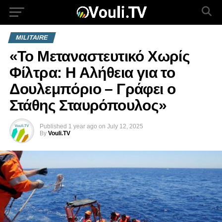
MILITAIRE
«Το Μεταναστευτικό Χωρίς
Φίλτρα: Η Αλήθεια για το
Δουλεμπόριο – Γράφει ο
Στάθης Σταυρόπουλος»
Published
1 year ago
on
July 12, 2025
By
Vouli.TV