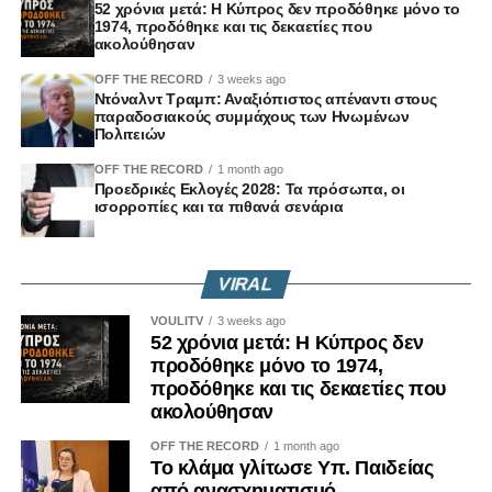
52 χρόνια μετά: Η Κύπρος δεν προδόθηκε μόνο το
μεγάλου βεληνεκούς Siper, του οποίου η αντιβαλλιστική
1974, προδόθηκε και τις δεκαετίες που
Η νέα αυτή κλιμάκωση σημειώνεται μία ημέρα μετά τη
Aντιστράτηγος ε.α
έκδοση αναμένεται να καταστεί διαθέσιμη το 2028.
ακολούθησαν
δημοσιοποίηση από το Ισραήλ χάρτη που παρουσιάζει
OFF THE RECORD
3 weeks ago
ΠΗΓΗ : MILITAIRE .gr
μια ευρύτερη ζώνη ελέγχου στον νότιο Λίβανο, ενώ
Ντόναλντ Τραμπ: Αναξιόπιστος απέναντι στους
παράλληλα διευκρίνισε ότι δεν αποκλείεται η
παραδοσιακούς συμμάχους των Ηνωμένων
Πολιτειών
πραγματοποίηση επιθέσεων και πέραν αυτής της
περιοχής.
OFF THE RECORD
1 month ago
Προεδρικές Εκλογές 2028: Τα πρόσωπα, οι
ισορροπίες και τα πιθανά σενάρια
Την ίδια ώρα, ανώτερος Ισραηλινός αξιωματούχος
δήλωσε ότι η χώρα του βρίσκεται σε «επίμονες
διαπραγματεύσεις» με τις Ηνωμένες Πολιτείες, με στόχο
VIRAL
τη διατήρηση ισραηλινών στρατευμάτων σε περιοχή που
εκτείνεται σε βάθος έως και δέκα χιλιομέτρων εντός του
VOULITV
3 weeks ago
52 χρόνια μετά: Η Κύπρος δεν
νότιου Λιβάνου.
προδόθηκε μόνο το 1974,
προδόθηκε και τις δεκαετίες που
ΠΗΓΗ: MILITAIRE. gr
ακολούθησαν
OFF THE RECORD
1 month ago
Το κλάμα γλίτωσε Υπ. Παιδείας
από ανασχηματισμό