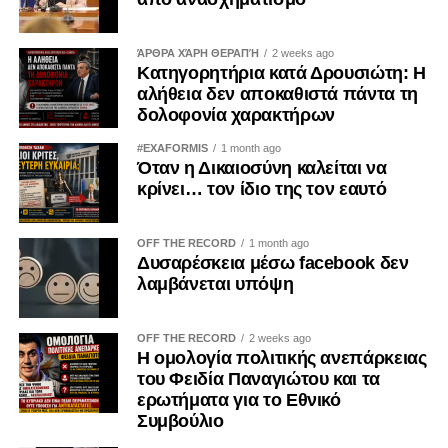
ΆΡΘΡΑ ΧΆΡΗ ΘΕΡΑΠΉ
2 weeks ago
Κατηγορητήρια κατά Δρουσιώτη: Η
αλήθεια δεν αποκαθιστά πάντα τη
δολοφονία χαρακτήρων
#EXAFORMIS
1 month ago
Όταν η Δικαιοσύνη καλείται να
κρίνει… τον ίδιο της τον εαυτό
OFF THE RECORD
1 month ago
Δυσαρέσκεια μέσω facebook δεν
λαμβάνεται υπόψη
OFF THE RECORD
2 weeks ago
Η ομολογία πολιτικής ανεπάρκειας
του Φειδία Παναγιώτου και τα
ερωτήματα για το Εθνικό
Συμβούλιο