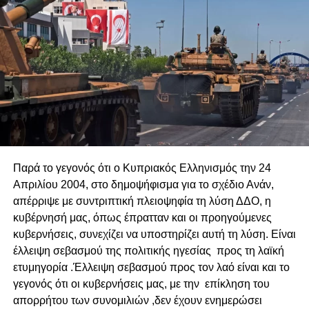
γκέτο και εξακολουθούν έτσι – έως τρίτης και τέταρτης
γενεάς. Ή θέλουν να επιβάλουν (ακόμα και πολλοί από
όσους μορφώνονται) τον δικό τους τρόπο ζωής – ενίοτε
με ισλαμιστικά κριτήρια.
Πέμπτον: κάθε θεωρία πολυπολιτισμικότητας έχει
καταρρεύσει. Στη θέση της αναδύονται WOKE αστειότητες
και ακροδεξιές ακρότητες. Στο μεταξύ, η μέση ηλικία στην
Αφρική είναι γύρω στα 19 έτη, ενώ στην Ευρώπη πάνω
από τα 45 έτη. Το δημογραφικό πρόβλημα λαμβάνει
Παρά το γεγονός ότι ο Κυπριακός Ελληνισμός την 24
εκρηκτικές διαστάσεις.
Απριλίου 2004, στο δημοψήφισμα για το σχέδιο Ανάν,
απέρριψε με συντριπτική πλειοψηφία τη λύση ΔΔΟ, η
Συνεπώς, το προσφυγικό–μεταναστευτικό πρόβλημα
δεν
κυβέρνησή μας, όπως έπρατταν και οι προηγούμενες
πρόκειται να λυθεί
μέσα στο παρόν γεωπολιτικό–
κυβερνήσεις, συνεχίζει να υποστηρίζει αυτή τη λύση. Είναι
κοινωνικό–οικονομικό σύστημα.
έλλειψη σεβασμού της πολιτικής ηγεσίας
προς τη λαϊκή
ετυμηγορία .Έλλειψη σεβασμού προς τον λαό είναι και το
Υ.Γ. Το δουλεμπόριο είναι ο τέταρτος μεγαλύτερος τζίρος
γεγονός ότι οι κυβερνήσεις μας, με την
επίκληση του
στον πλανήτη – μετά τα όπλα, τα φάρμακα και τα
απορρήτου των συνομιλιών ,δεν έχουν ενημερώσει
ναρκωτικά.