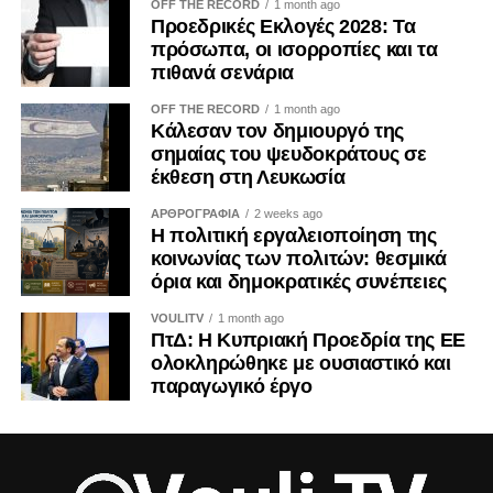
OFF THE RECORD
1 month ago
Προεδρικές Εκλογές 2028: Τα
πρόσωπα, οι ισορροπίες και τα
πιθανά σενάρια
OFF THE RECORD
1 month ago
Κάλεσαν τον δημιουργό της
σημαίας του ψευδοκράτους σε
έκθεση στη Λευκωσία
ΑΡΘΡΟΓΡΑΦΙΑ
2 weeks ago
Η πολιτική εργαλειοποίηση της
κοινωνίας των πολιτών: θεσμικά
όρια και δημοκρατικές συνέπειες
VOULITV
1 month ago
ΠτΔ: Η Κυπριακή Προεδρία της ΕΕ
ολοκληρώθηκε με ουσιαστικό και
παραγωγικό έργο