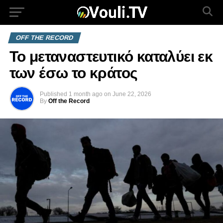
OFF THE RECORD
Το μεταναστευτικό καταλύει εκ
των έσω το κράτος
Published
1 month ago
on
June 22, 2026
By
Off the Record