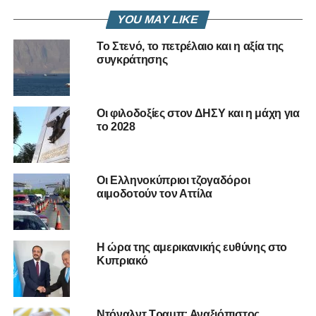
κυβέρνηση και κόμματα
. Τι περιμένετε δηλαδή; Να μην
YOU MAY LIKE
υπάρχουν χώροι φιλοξενίας
των προσφύγων-
μεταναστών και να επαναστατήσουν δημιουργώντας
Το Στενό, το πετρέλαιο και η αξία της
προβλήματα στον τόπο;
συγκράτησης
Υπάρχει και
όριο στις αντοχές του κράτους από
πλευράς υποδομών, φυσικών πόρων και λοιπών
Οι φιλοδοξίες στον ΔΗΣΥ και η μάχη για
αναγκαίων αγαθών
που είναι απαραίτητα για την
το 2028
φιλοξενία τους. Άσε που μπορεί να δημιουργηθούν και
προβλήματα με
κάποιους εξ αυτών που μπορεί να
ανήκουν και σε παράνομες οργανώσεις.
Ασχολείται
Οι Ελληνοκύπριοι τζογαδόροι
κάποιος με αυτά ή περιμένουμε πάλι να είμαστε τυχεροί
αιμοδοτούν τον Αττίλα
για να γλιτώσουμε…
Δεν πρέπει να είναι κάποιος πολιτικός επιστήμονας ολκής
Η ώρα της αμερικανικής ευθύνης στο
για να αντιληφθεί ότι η όλη
προσπάθεια για διοχέτευση
Κυπριακό
μεταναστών στην Κύπρο
είναι σχέδιο που πηγάζει από
την Τουρκία ή οποία γνωρίζει
την ανοχή και
ανεκτικότητα μας με τον ανάλογο ωχαδερφισμό
και
Ντόναλντ Τραμπ: Αναξιόπιστος