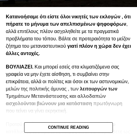
Κατανοήσαμε ότι είστε όλοι νικητές των εκλογών , ότι
πήρατε το μήνυμα των απελπισμένων ψηφοφόρων
,
αλλά επιτέλους πλέον ασχοληθείτε με τα πραγματικά
προβλήματα του τόπου. Βάλτε σε προτεραιότητα το μείζον
ζήτημα του μεταναστευτικού
γιατί πλέον η χώρα δεν έχει
άλλες αντοχές.
ΒΟΥΛΙΑΖΕΙ.
Και μπορεί εσείς στα κλιματιζόμενα σας
γραφεία να μην έχετε αίσθηση, τι συμβαίνει στην
επικράτεια, αλλά οι πολίτες και όσοι εκ των αστυνομικών,
μελών της πολιτικής άμυνας , των
λειτουργών των
Τμημάτων Μετανάστευσης και αλλοδαπών
ασχολούνται βιώνουν μια κατάσταση
πρωτόγνωρη
που τείνει να γίνει εκρηκτική.
Προτού δε γίνουμε μάρτυρες
κάποιας εκ των έσω
CONTINUE READING
κατάλυσης του κράτους καιρός είναι να παρέμβετε ως