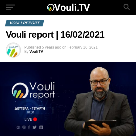
VOULI REPORT
Vouli report | 16/02/2021
Published
5 years ago
on
February 16, 2021
By
Vouli TV