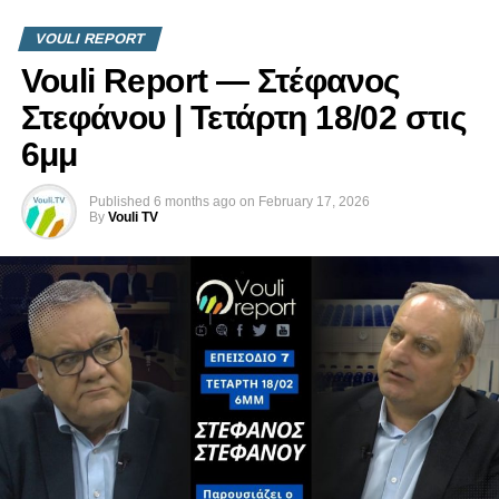
VOULI REPORT
Vouli Report — Στέφανος
Στεφάνου | Τετάρτη 18/02 στις
6μμ
Published
6 months ago
on
February 17, 2026
By
Vouli TV