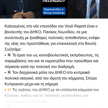
τονίζοντας ότι πρόκειται για ακροδεξιό κόμμα
με το οποίο υπάρχει βαθύ πολιτικό και
ιδεολογικό χάσμα.
Κυπριακό & Διζωνική Δικοινοτική
Καλεσμένος στο νέο επεισόδιο του Vouli Report είναι ο
Ομοσπονδία
βουλευτής του ΔΗΚΟ, Πανίκος Λεωνίδου, σε μια
Αναλύει τις διαχρονικές θέσεις του ΑΚΕΛ στο
συνέντευξη με ξεκάθαρες πολιτικές τοποθετήσεις ενόψει
Κυπριακό, επαναβεβαιώνοντας τη στήριξη στη
της νέας του προσπάθειας για επανεκλογή στη Βουλή.
Διζωνική Δικοινοτική Ομοσπονδία. Ασκεί έντονη
Συζητάμε:
κριτική σε όσους απορρίπτουν την
•
Το έργο του ως κοινοβουλευτικός εκπρόσωπος, τις
ομοσπονδιακή λύση χωρίς να καταθέτουν
παρεμβάσεις του και τα νομοσχέδια που προώθησε και
ρεαλιστική εναλλακτική.
πέρασαν κατά την πολιτική του διαδρομή.
Υπογραμμίζει ότι η συνέχιση της τουρκικής
•
Τον διαχρονικό ρόλο του ΔΗΚΟ στο κυπριακό
κατοχής και οι απειλές της Άγκυρας
πολιτικό σκηνικό, από τον ιδρυτή του κόμματος Σπύρο
επηρεάζουν καθοριστικά τη γεωπολιτική
Κυπριανού μέχρι και τη σήμερα
προοπτική της χώρας. Όπως επισημαίνει, χωρίς
•
Τις σχέσεις του ΔΗΚΟ με τα υπόλοιπα κόμματα του
λύση στο Κυπριακό, ο τουρκικός παράγοντας θα
Κέντρου, καθώς και τις πολιτικές μετακινήσεις και
συνεχίσει να αποτελεί εμπόδιο στην αξιοποίηση
«μεταγραφές» βουλευτών.
του φυσικού αερίου, στην ηλεκτρική διασύνδεση
•
Τη δική του τοποθέτηση για το επίμαχο βίντεο και το