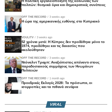
Η πολιτική εργαλειοποίηση της κοινωνίας των
πολιτών: θεσμικά όρια και δημοκρατικές συνέπειες
OFF THE RECORD
3 weeks ago
Η ώρα της αμερικανικής ευθύνης στο Κυπριακό
VOULITV
3 weeks ago
52 χρόνια μετά: Η Κύπρος δεν προδόθηκε μόνο το
1974, προδόθηκε και τις δεκαετίες που
ακολούθησαν
OFF THE RECORD
3 weeks ago
Ντόναλντ Τραμπ: Αναξιόπιστος απέναντι στους
παραδοσιακούς συμμάχους των Ηνωμένων
Πολιτειών
OFF THE RECORD
1 month ago
Προεδρικές Εκλογές 2028: Τα πρόσωπα, οι
ισορροπίες και τα πιθανά σενάρια
VIRAL