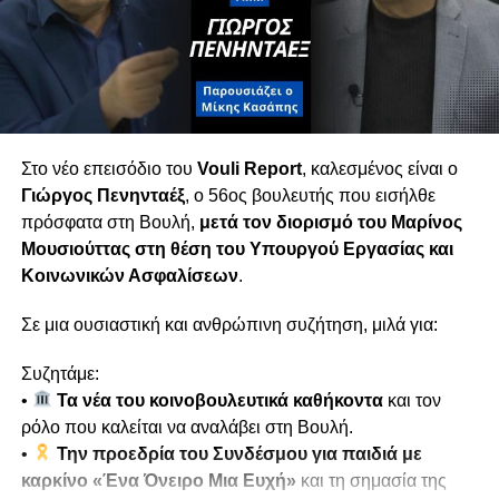
τον νέο κοινοβουλευτικό χάρτη.
Τετάρτη 18/02 στις 6μμ
Στο νέο επεισόδιο του
Vouli Report
, καλεσμένος είναι ο
Γιώργος Πενηνταέξ
, ο 56ος βουλευτής που εισήλθε
πρόσφατα στη Βουλή,
μετά τον διορισμό του
Μαρίνος
Μουσιούττας
στη θέση του Υπουργού Εργασίας και
Κοινωνικών Ασφαλίσεων
.
Σε μια ουσιαστική και ανθρώπινη συζήτηση, μιλά για:
Συζητάμε:
•
Τα νέα του κοινοβουλευτικά καθήκοντα
και τον
ρόλο που καλείται να αναλάβει στη Βουλή.
•
Την προεδρία του Συνδέσμου για παιδιά με
καρκίνο «Ένα Όνειρο Μια Ευχή»
και τη σημασία της