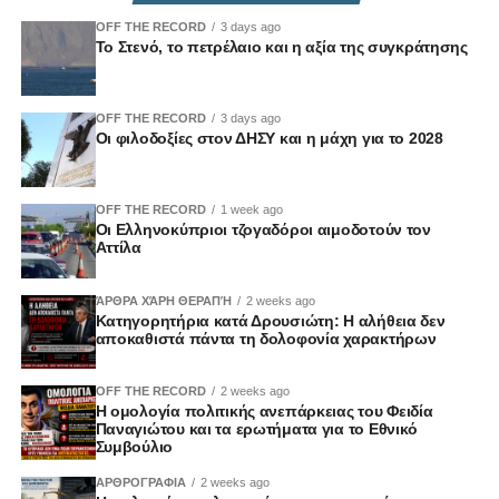
OFF THE RECORD
3 days ago
Το Στενό, το πετρέλαιο και η αξία της συγκράτησης
OFF THE RECORD
3 days ago
Οι φιλοδοξίες στον ΔΗΣΥ και η μάχη για το 2028
OFF THE RECORD
1 week ago
Οι Ελληνοκύπριοι τζογαδόροι αιμοδοτούν τον
Αττίλα
ΆΡΘΡΑ ΧΆΡΗ ΘΕΡΑΠΉ
2 weeks ago
Κατηγορητήρια κατά Δρουσιώτη: Η αλήθεια δεν
αποκαθιστά πάντα τη δολοφονία χαρακτήρων
OFF THE RECORD
2 weeks ago
Η ομολογία πολιτικής ανεπάρκειας του Φειδία
Παναγιώτου και τα ερωτήματα για το Εθνικό
Συμβούλιο
ΑΡΘΡΟΓΡΑΦΙΑ
2 weeks ago