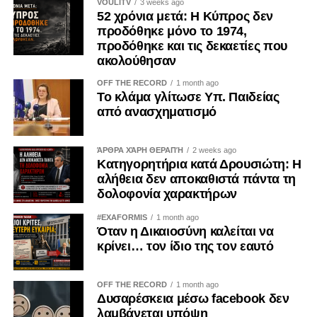
VOULITV
3 weeks ago
52 χρόνια μετά: Η Κύπρος δεν
προδόθηκε μόνο το 1974,
προδόθηκε και τις δεκαετίες που
ακολούθησαν
OFF THE RECORD
1 month ago
Το κλάμα γλίτωσε Υπ. Παιδείας
από ανασχηματισμό
ΆΡΘΡΑ ΧΆΡΗ ΘΕΡΑΠΉ
2 weeks ago
Κατηγορητήρια κατά Δρουσιώτη: Η
αλήθεια δεν αποκαθιστά πάντα τη
δολοφονία χαρακτήρων
#EXAFORMIS
1 month ago
Όταν η Δικαιοσύνη καλείται να
κρίνει… τον ίδιο της τον εαυτό
OFF THE RECORD
1 month ago
Δυσαρέσκεια μέσω facebook δεν
λαμβάνεται υπόψη