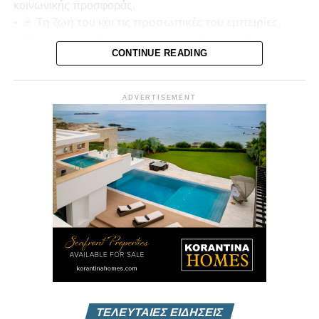
κοινωνικής προσφοράς.
•
Τη ζωή του και τις προσωπικές του εμπειρίες
,
μιλώντας ανοιχτά για τον τραυματισμό του κατά την
CONTINUE READING
τουρκική εισβολή του 1974.
•
Μνήμες πολέμου και αντοχή
, πώς οι εμπειρίες
αυτές διαμόρφωσαν τη στάση ζωής και την κοινωνική του
ADVERTISEMENT
δράση.
Παρουσιάζει ο
Μίκης Κασάπης
Δευτέρα 22/12 στις 7μμ
Vouli Report
— αποκλειστικά στο
Vouli.TV
ΤΕΛΕΥΤΑΙΕΣ ΕΙΔΗΣΕΙΣ