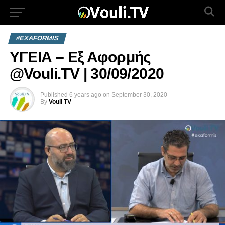
#EXAFORMIS
ΥΓΕΙΑ – Εξ Αφορμής
@Vouli.TV | 30/09/2020
Published
6 years ago
on
September 30, 2020
By
Vouli TV