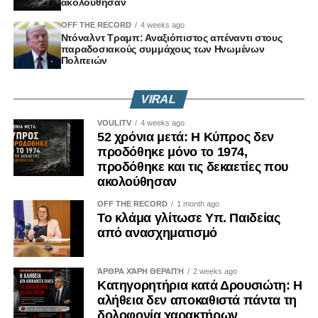
ακολούθησαν
Οικολόγων.
OFF THE RECORD
4 weeks ago
Η απόφαση αυτή δεν είναι μια τυπική νομοθετική πράξη.
Ντόναλντ Τραμπ: Αναξιόπιστος απέναντι στους
παραδοσιακούς συμμάχους των Ηνωμένων
Πολιτειών
Είναι μήνυμα.
Μήνυμα ότι η ιστορική μνήμη δεν διαπραγματεύεται.
VIRAL
VOULITV
4 weeks ago
Μήνυμα ότι η αλήθεια δεν μπορεί να μένει εγκλωβισμένη
52 χρόνια μετά: Η Κύπρος δεν
σε συμβολικές αναφορές.
προδόθηκε μόνο το 1974,
προδόθηκε και τις δεκαετίες που
Μήνυμα ότι τα εγκλήματα κατά της ανθρωπότητας δεν
ακολούθησαν
διαγράφονται επειδή πέρασαν δεκαετίες.
OFF THE RECORD
1 month ago
Το κλάμα γλίτωσε Υπ. Παιδείας
Γιατί οι κοινωνίες που ξεχνούν, επαναλαμβάνουν.
από ανασχηματισμό
Και οι κοινωνίες που φοβούνται να πουν την αλήθεια,
ΆΡΘΡΑ ΧΆΡΗ ΘΕΡΑΠΉ
2 weeks ago
αφήνουν χώρο στους αρνητές της ιστορίας να
Κατηγορητήρια κατά Δρουσιώτη: Η
ξαναγράψουν το παρελθόν.
αλήθεια δεν αποκαθιστά πάντα τη
δολοφονία χαρακτήρων