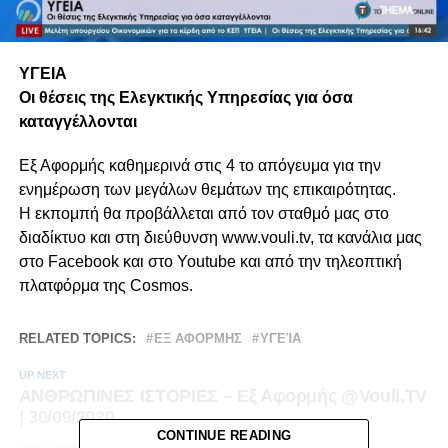
ΥΓΕΙΑ
Οι θέσεις της Ελεγκτικής Υπηρεσίας για όσα
καταγγέλλονται
Εξ Αφορμής καθημερινά στις 4 το απόγευμα για την
ενημέρωση των μεγάλων θεμάτων της επικαιρότητας.
Η εκπομπή θα προβάλλεται από τον σταθμό μας στο
διαδίκτυο και στη διεύθυνση www.vouli.tv, τα κανάλια μας
στο Facebook και στο Youtube και από την τηλεοπτική
πλατφόρμα της Cosmos.
RELATED TOPICS:
ΕΞ ΑΦΟΡΜΗΣ
ΥΓΕΊΑ
UP NEXT
ΑΝΘΡΩΠΙΝΕΣ ΙΣΤΟΡΙΕΣ – Εξ Αφορμής @Vouli.TV
| 30/09/2020
CONTINUE READING
DON'T MISS