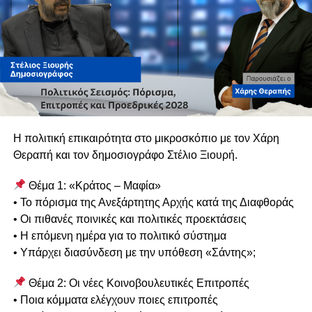
Κι όμως, λίγα χρόνια αργότερα, η Αρχή κατά της
Διαφθοράς, μέσω μιας εκτεταμένης έρευνας, εντόπισε
στοιχεία και ενδείξεις που οδήγησαν σε διαπίστωση
πιθανής διάπραξης σοβαρών ποινικών αδικημάτων, με
αποτέλεσμα να ακολουθήσει νέα αστυνομική διερεύνηση.
Το εύλογο ερώτημα δεν αφορά μόνο την ουσία της
υπόθεσης.
Η πολιτική επικαιρότητα στο μικροσκόπιο με τον Χάρη
Αφορά το πώς είναι δυνατόν στοιχεία που κρίθηκαν ικανά
Θεραπή και τον δημοσιογράφο Στέλιο Ξιουρή.
να οδηγήσουν σε νέα ποινική διερεύνηση να μην είχαν
Θέμα 1: «Κράτος – Μαφία»
εντοπιστεί ή αξιολογηθεί στην πρώτη έρευνα.
• Το πόρισμα της Ανεξάρτητης Αρχής κατά της Διαφθοράς
Και ακόμη περισσότερο, γιατί τότε δεν ζητήθηκαν
• Οι πιθανές ποινικές και πολιτικές προεκτάσεις
συμπληρωματικές ανακρίσεις ή περαιτέρω διερεύνηση.
• Η επόμενη ημέρα για το πολιτικό σύστημα
• Υπάρχει διασύνδεση με την υπόθεση «Σάντης»;
Εδώ βρίσκεται η πραγματική πληγή.
Θέμα 2: Οι νέες Κοινοβουλευτικές Επιτροπές
Η αξιοπιστία της Δικαιοσύνης δεν κρίνεται μόνο από τις
• Ποια κόμματα ελέγχουν ποιες επιτροπές
τελικές αποφάσεις της. Κρίνεται από την ποιότητα των