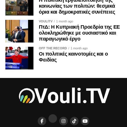
κοινωνίας των πολιτών: θεσμικά
όρια και δημοκρατικές συνέπειες
VOULITV
1 month ago
ΠτΔ: Η Κυπριακή Προεδρία της ΕΕ
ολοκληρώθηκε με ουσιαστικό και
παραγωγικό έργο
OFF THE RECORD
1 month ago
Οι πολιτικές καινοτομίες και ο
Φειδίας