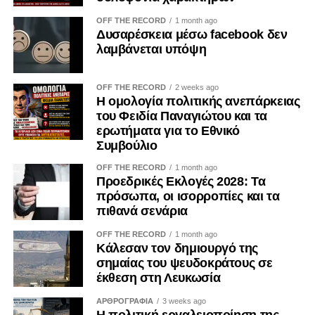
Σήμερα, λοιπόν, η 19η Μαΐου δεν είναι απλώς ημέρα
πένθους.
OFF THE RECORD
1 month ago
Δυσαρέσκεια μέσω facebook δεν
λαμβάνεται υπόψη
Είναι ημέρα ευθύνης.
Ημέρα μνήμης.
OFF THE RECORD
2 weeks ago
Η ομολογία πολιτικής ανεπάρκειας
Ημέρα διεκδίκησης της αλήθειας.
του Φειδία Παναγιώτου και τα
ερωτήματα για το Εθνικό
Γιατί κάποιοι έφυγαν παίρνοντας μαζί τους μόνο τις ψυχές
Συμβούλιο
τους.
OFF THE RECORD
1 month ago
Προεδρικές Εκλογές 2028: Τα
Και εμείς οφείλουμε να κρατήσουμε ζωντανή τη μνήμη
πρόσωπα, οι ισορροπίες και τα
τους.
πιθανά σενάρια
OFF THE RECORD
1 month ago
Όχι από μίσος.
Κάλεσαν τον δημιουργό της
σημαίας του ψευδοκράτους σε
Αλλά από χρέος.
έκθεση στη Λευκωσία
ΑΡΘΡΟΓΡΑΦΙΑ
3 weeks ago
Η πολιτική εργαλειοποίηση της