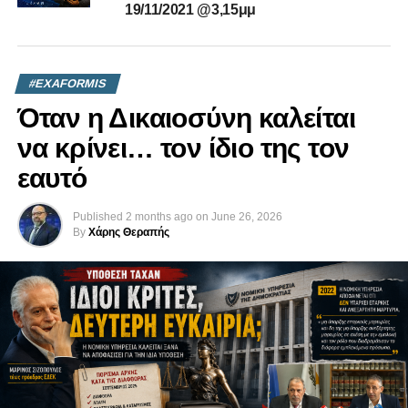
19/11/2021 @3,15μμ
#EXAFORMIS
Όταν η Δικαιοσύνη καλείται
να κρίνει… τον ίδιο της τον
εαυτό
Published
2 months ago
on
June 26, 2026
By
Χάρης Θεραπής