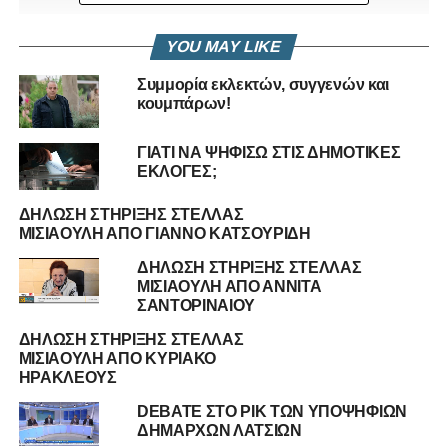
YOU MAY LIKE
Συμμορία εκλεκτών, συγγενών και
κουμπάρων!
RELATED TOPICS:
ΔΉΜΟΣ ΣΤΡΟΒΌΛΟΥ
ΓΙΑΤΙ ΝΑ ΨΗΦΙΣΩ ΣΤΙΣ ΔΗΜΟΤΙΚΕΣ
ΔΗΜΟΤΙΚΕΣ ΕΚΛΟΓΕΣ 2016
ΣΤΈΛΛΑ ΜΙΣΙΑΟΎΛΗ
ΕΚΛΟΓΕΣ;
UP NEXT
ΔΗΛΩΣΗ ΣΤΗΡΙΞΗΣ ΣΤΕΛΛΑΣ
ΔΗΛΩΣΗ ΣΤΗΡΙΞΗΣ ΣΤΕΛΛΑΣ ΜΙΣΙΑΟΥΛΗ ΑΠΟ
ΜΙΣΙΑΟΥΛΗ ΑΠΟ ΓΙΑΝΝΟ ΚΑΤΣΟΥΡΙΔΗ
ΚΥΡΙΑΚΟ ΗΡΑΚΛΕΟΥΣ
ΔΗΛΩΣΗ ΣΤΗΡΙΞΗΣ ΣΤΕΛΛΑΣ
DON'T MISS
ΜΙΣΙΑΟΥΛΗ ΑΠΟ ΑΝΝΙΤΑ
ΔΗΜΟΣ ΓΕΡΙΟΥ – ΝΕΟΦΥΤΟΣ ΠΑΠΑΛΑΖΑΡΟΥ
ΣΑΝΤΟΡΙΝΑΙΟΥ
ΔΗΛΩΣΗ ΣΤΗΡΙΞΗΣ ΣΤΕΛΛΑΣ
ΜΙΣΙΑΟΥΛΗ ΑΠΟ ΚΥΡΙΑΚΟ
ΗΡΑΚΛΕΟΥΣ
DEBATE ΣΤΟ ΡΙΚ ΤΩΝ ΥΠΟΨΗΦΙΩΝ
ΔΗΜΑΡΧΩΝ ΛΑΤΣΙΩΝ