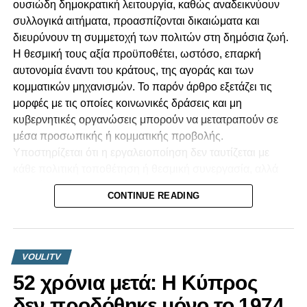
ουσιώδη δημοκρατική λειτουργία, καθώς αναδεικνύουν
συλλογικά αιτήματα, προασπίζονται δικαιώματα και
διευρύνουν τη συμμετοχή των πολιτών στη δημόσια ζωή.
Η θεσμική τους αξία προϋποθέτει, ωστόσο, επαρκή
αυτονομία έναντι του κράτους, της αγοράς και των
κομματικών μηχανισμών. Το παρόν άρθρο εξετάζει τις
μορφές με τις οποίες κοινωνικές δράσεις και μη
κυβερνητικές οργανώσεις μπορούν να μετατραπούν σε
μέσα προσωπικής ή κομματικής προβολής.
Υποστηρίζεται ότι η εργαλειοποίηση δεν ταυτίζεται με
κάθε πολιτική τοποθέτηση ή θεσμική συνεργασία, αλλά
προκύπτει όταν αποκρύπτονται οι πραγματικές σχέσεις
CONTINUE READING
διοργάνωσης, χρηματοδότησης, ελέγχου και
επικοινωνιακής αξιοποίησης. Ιδιαίτερη έμφαση
αποδίδεται στην οικονομική εξάρτηση, στις συγκρούσεις
συμφερόντων, στη συγκαλυμμένη πολιτική διαφήμιση και
VOULITV
στις συνέπειες των πρακτικών αυτών για την
52 χρόνια μετά: Η Κύπρος
εμπιστοσύνη, την πολυφωνία και την ισότητα του
δεν προδόθηκε μόνο το 1974,
πολιτικού ανταγωνισμού.