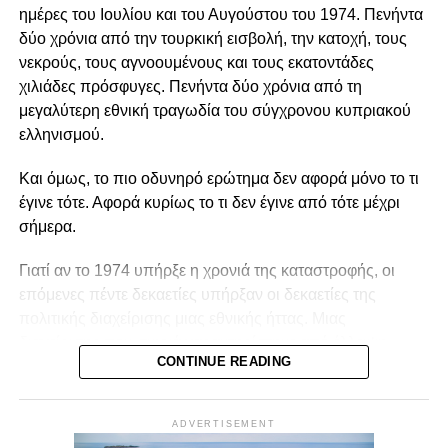
ημέρες του Ιουλίου και του Αυγούστου του 1974. Πενήντα
ουδετερότητα. Μια οργάνωση μπορεί θεμιτά να
δύο χρόνια από την τουρκική εισβολή, την κατοχή, τους
υποστηρίζει περιβαλλοντικές πολιτικές, κοινωνικά
νεκρούς, τους αγνοουμένους και τους εκατοντάδες
δικαιώματα, θεσμικές μεταρρυθμίσεις ή συγκεκριμένες
χιλιάδες πρόσφυγες. Πενήντα δύο χρόνια από τη
νομοθετικές παρεμβάσεις. Μπορεί επίσης να ασκεί κριτική
μεγαλύτερη εθνική τραγωδία του σύγχρονου κυπριακού
στην κυβέρνηση, να συνεργάζεται με αιρετούς
ελληνισμού.
εκπροσώπους ή να συμμετέχει σε διαδικασίες δημόσιας
διαβούλευσης. Η Ευρωπαϊκή Επιτροπή αντιμετωπίζει την
Και όμως, το πιο οδυνηρό ερώτημα δεν αφορά μόνο το τι
ανοικτή, συμπεριληπτική και αποτελεσματική συμμετοχή
έγινε τότε. Αφορά κυρίως το τι δεν έγινε από τότε μέχρι
της κοινωνίας των πολιτών ως συστατικό στοιχείο της
σήμερα.
δημοκρατικής διακυβέρνησης. Η πολιτική
δραστηριοποίηση, επομένως, δεν αναιρεί την ανεξαρτησία
Γιατί αν το 1974 υπήρξε η χρονιά της καταστροφής, οι
μιας οργάνωσης, εφόσον είναι διαφανής, συμβατή με τον
επόμενες πέντε δεκαετίες υπήρξαν οι δεκαετίες της
καταστατικό της σκοπό και δεν καταλήγει σε οργανωτική
πολιτικής διαχείρισης μιας εθνικής ήττας. Μιας
υπαγωγή.
διαχείρισης που συχνά χαρακτηρίστηκε από έλλειψη
CONTINUE READING
στρατηγικής συνέχειας, εσωτερικές αντιπαραθέσεις και
Αναγκαία είναι, συνεπώς, η διάκριση μεταξύ θεμιτής
αδυναμία διαμόρφωσης μιας σταθερής εθνικής πορείας.
συνηγορίας, δηλωμένης θεσμικής συνεργασίας και
συγκαλυμμένης κομματικής λειτουργίας. Στην πρώτη
ADVERTISEMENT
Άλλες κυβερνήσεις υποσχέθηκαν λύσεις που δεν ήρθαν