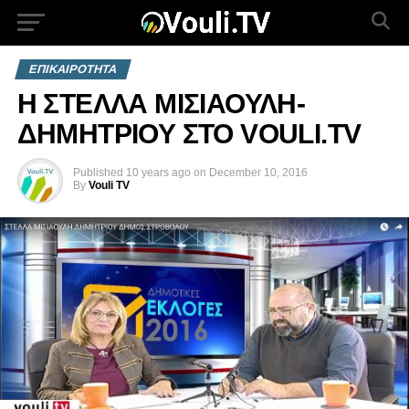
ΕΠΙΚΑΙΡΟΤΗΤΑ
Η ΣΤΕΛΛΑ ΜΙΣΙΑΟΥΛΗ-
ΔΗΜΗΤΡΙΟΥ ΣΤΟ VOULI.TV
Published
10 years ago
on
December 10, 2016
By
Vouli TV